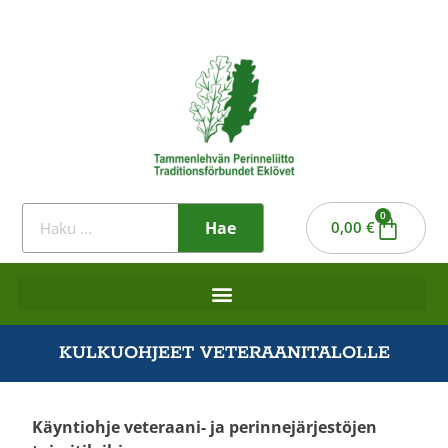
0
Hae
0,00
€
KULKUOHJEET VETERAANITALOLLE
Käyntiohje veteraani- ja perinnejärjestöjen