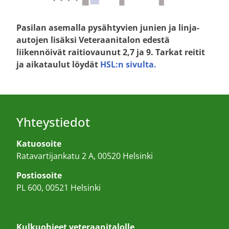
Pasilan asemalla pysähtyvien junien ja linja-
autojen lisäksi Veteraanitalon edestä
liikennöivät raitiovaunut 2,7 ja 9. Tarkat reitit
ja aikataulut löydät
HSL:n sivulta
.
Yhteystiedot
Katuosoite
Ratavartijankatu 2 A, 00520 Helsinki
Postiosoite
PL 600, 00521 Helsinki
Kulkuohjeet veteraanitalolle
Kulkuohjeet veteraanitalolle