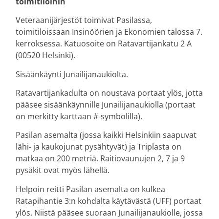
toimitiloihin
Veteraanijärjestöt toimivat Pasilassa,
toimitiloissaan Insinöörien ja Ekonomien talossa 7.
kerroksessa. Katuosoite on Ratavartijankatu 2 A
(00520 Helsinki).
Sisäänkäynti Junailijanaukiolta.
Ratavartijankadulta on noustava portaat ylös, jotta
pääsee sisäänkäynnille Junailijanaukiolla (portaat
on merkitty karttaan #-symbolilla).
Pasilan asemalta (jossa kaikki Helsinkiin saapuvat
lähi- ja kaukojunat pysähtyvät) ja Triplasta on
matkaa on 200 metriä. Raitiovaunujen 2, 7 ja 9
pysäkit ovat myös lähellä.
Helpoin reitti Pasilan asemalta on kulkea
Ratapihantie 3:n kohdalta käytävästä (UFF) portaat
ylös. Niistä pääsee suoraan Junailijanaukiolle, jossa