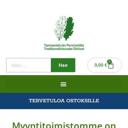
0
Hae
0,00
€
TERVETULOA OSTOKSILLE
Myyntitoimistomme on