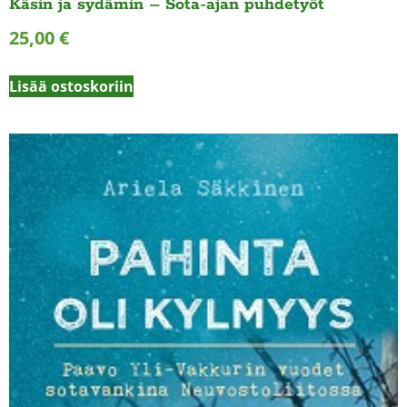
Käsin ja sydämin – Sota-ajan puhdetyöt
25,00
€
Lisää ostoskoriin