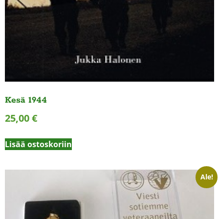
Kesä 1944
25,00
€
Lisää ostoskoriin
Ale!