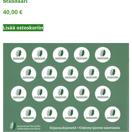
Standaari
40,00
€
Lisää ostoskoriin