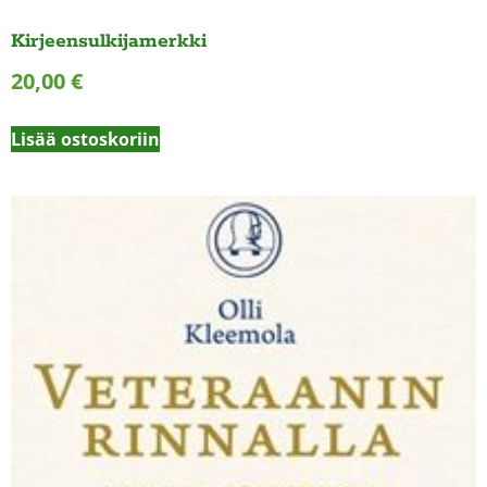
Kirjeensulkijamerkki
20,00
€
Lisää ostoskoriin