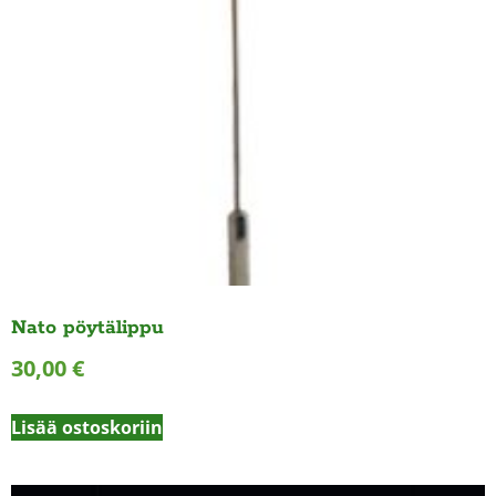
Nato pöytälippu
30,00
€
Lisää ostoskoriin