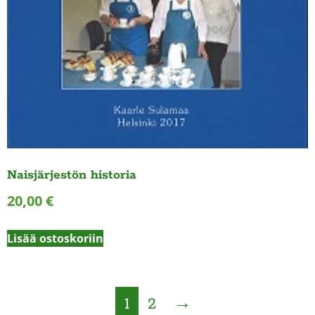
Naisjärjestön historia
20,00
€
Lisää ostoskoriin
1
2
→