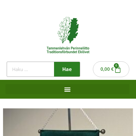
0
Hae
0,00
€