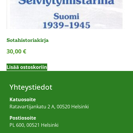
Sotahistoriakirja
30,00
€
Lisää ostoskoriin
Yhteystiedot
Katuosoite
Ratavartijankatu 2 A, 00520 Helsinki
Postiosoite
PL 600, 00521 Helsinki