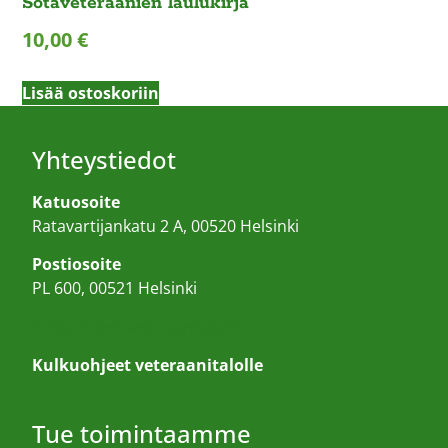
Sotaveteraanien laulukirja
10,00
€
Lisää ostoskoriin
Yhteystiedot
Katuosoite
Ratavartijankatu 2 A, 00520 Helsinki
Postiosoite
PL 600, 00521 Helsinki
Kulkuohjeet veteraanitalolle
Kulkuohjeet veteraanitalolle
Tue toimintaamme