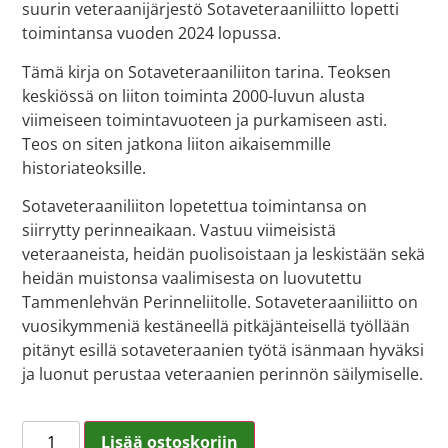
suurin veteraanijärjestö Sotaveteraaniliitto lopetti
toimintansa vuoden 2024 lopussa.
Tämä kirja on Sotaveteraaniliiton tarina. Teoksen
keskiössä on liiton toiminta 2000-luvun alusta
viimeiseen toimintavuoteen ja purkamiseen asti.
Teos on siten jatkona liiton aikaisemmille
historiateoksille.
Sotaveteraaniliiton lopetettua toimintansa on
siirrytty perinneaikaan. Vastuu viimeisistä
veteraaneista, heidän puolisoistaan ja leskistään sekä
heidän muistonsa vaalimisesta on luovutettu
Tammenlehvän Perinneliitolle. Sotaveteraaniliitto on
vuosikymmeniä kestäneellä pitkäjänteisellä työllään
pitänyt esillä sotaveteraanien työtä isänmaan hyväksi
ja luonut perustaa veteraanien perinnön säilymiselle.
Lisää ostoskoriin