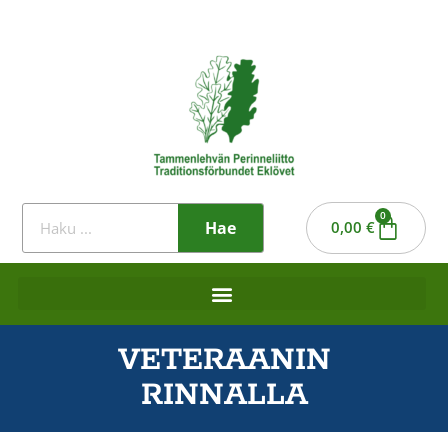
0
Hae
0,00
€
VETERAANIN
RINNALLA