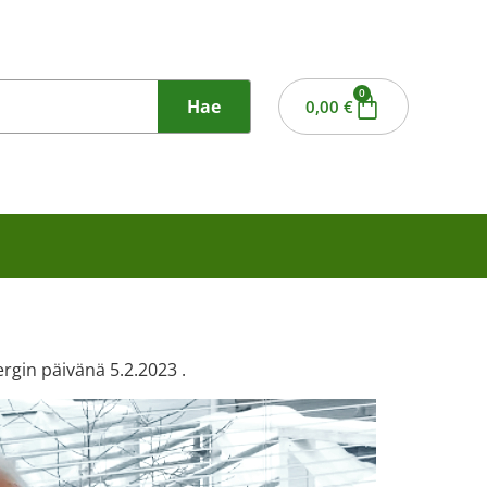
0
Hae
0,00
€
rgin päivänä 5.2.2023 .