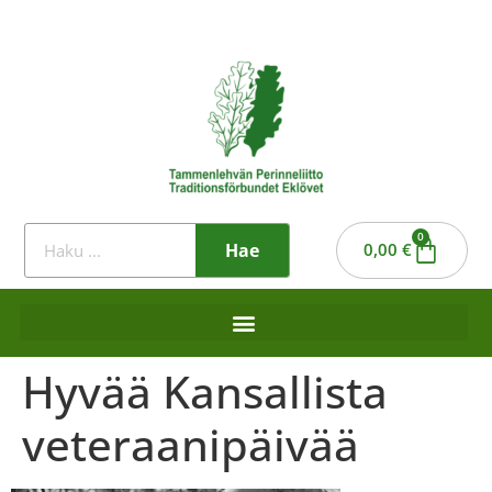
0
Hae
0,00
€
Hyvää Kansallista
veteraanipäivää