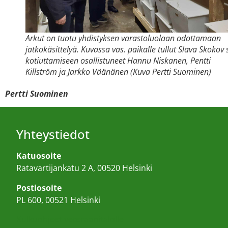
Arkut on tuotu yhdistyksen varastoluolaan odottamaan
jatkokäsittelyä. Kuvassa vas. paikalle tullut Slava Skokov
kotiuttamiseen osallistuneet Hannu Niskanen, Pentti
Killström ja Jarkko Väänänen (Kuva Pertti Suominen)
Pertti Suominen
Yhteystiedot
Katuosoite
Ratavartijankatu 2 A, 00520 Helsinki
Postiosoite
PL 600, 00521 Helsinki
Kulkuohjeet veteraanitalolle