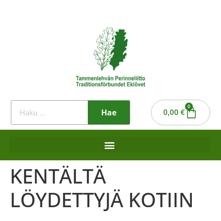
0
Hae
0,00
€
KENTÄLTÄ
LÖYDETTYJÄ KOTIIN