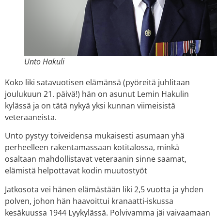
Unto Hakuli
Koko liki satavuotisen elämänsä (pyöreitä juhlitaan
joulukuun 21. päivä!) hän on asunut Lemin Hakulin
kylässä ja on tätä nykyä yksi kunnan viimeisistä
veteraaneista.
Unto pystyy toiveidensa mukaisesti asumaan yhä
perheelleen rakentamassaan kotitalossa, minkä
osaltaan mahdollistavat veteraanin sinne saamat,
elämistä helpottavat kodin muutostyöt
Jatkosota vei hänen elämästään liki 2,5 vuotta ja yhden
polven, johon hän haavoittui kranaatti-iskussa
kesäkuussa 1944 Lyykylässä. Polvivamma jäi vaivaamaan