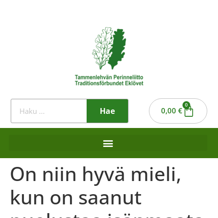
0
Hae
0,00
€
On niin hyvä mieli,
kun on saanut