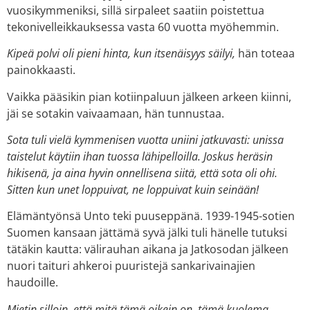
vuosikymmeniksi, sillä sirpaleet saatiin poistettua
tekonivelleikkauksessa vasta 60 vuotta myöhemmin.
Kipeä polvi oli pieni hinta, kun itsenäisyys säilyi,
hän toteaa
painokkaasti.
Vaikka pääsikin pian kotiinpaluun jälkeen arkeen kiinni,
jäi se sotakin vaivaamaan, hän tunnustaa.
Sota tuli vielä kymmenisen vuotta uniini jatkuvasti: unissa
taistelut käytiin ihan tuossa lähipelloilla. Joskus heräsin
hikisenä, ja aina hyvin onnellisena siitä, että sota oli ohi.
Sitten kun unet loppuivat, ne loppuivat kuin seinään!
Elämäntyönsä Unto teki puuseppänä. 1939-1945-sotien
Suomen kansaan jättämä syvä jälki tuli hänelle tutuksi
tätäkin kautta: välirauhan aikana ja Jatkosodan jälkeen
nuori taituri ahkeroi puuristejä sankarivainajien
haudoille.
Mietin silloin, että mitä tämä oikein on, tämä kuolema.