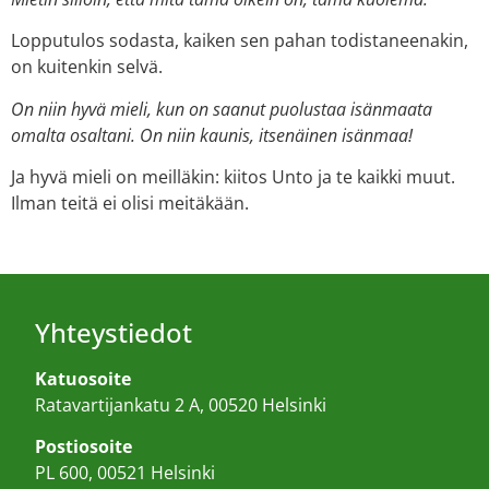
Lopputulos sodasta, kaiken sen pahan todistaneenakin,
on kuitenkin selvä.
On niin hyvä mieli, kun on saanut puolustaa isänmaata
omalta osaltani. On niin kaunis, itsenäinen isänmaa!
Ja hyvä mieli on meilläkin: kiitos Unto ja te kaikki muut.
Ilman teitä ei olisi meitäkään.
Yhteystiedot
Katuosoite
Ratavartijankatu 2 A, 00520 Helsinki
Postiosoite
PL 600, 00521 Helsinki