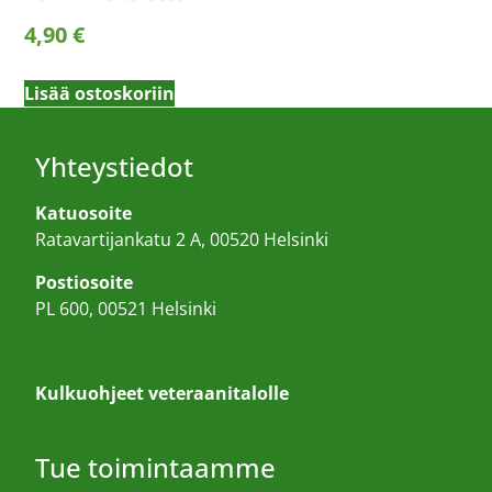
4,90
€
Lisää ostoskoriin
Yhteystiedot
Katuosoite
Ratavartijankatu 2 A, 00520 Helsinki
Postiosoite
PL 600, 00521 Helsinki
Kulkuohjeet veteraanitalolle
Kulkuohjeet veteraanitalolle
Tue toimintaamme