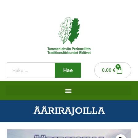
0
Hae
0,00
€
ÄÄRIRAJOILLA