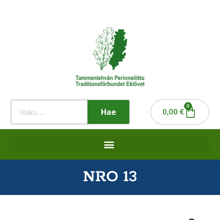
0
Hae
0,00
€
NRO 13