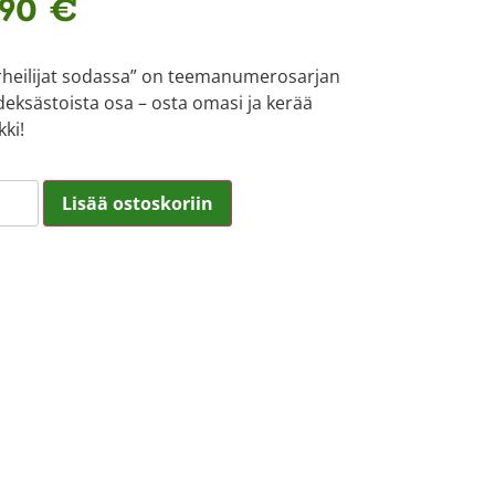
,90
€
rheilijat sodassa” on teemanumerosarjan
deksästoista osa – osta omasi ja kerää
kki!
Lisää ostoskoriin