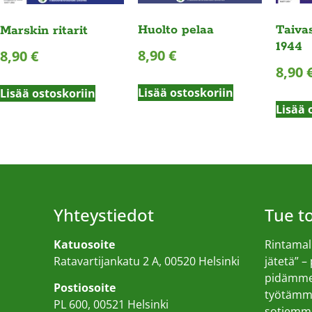
Huolto pelaa
Taivas
Marskin ritarit
1944
8,90
€
8,90
€
8,90
Lisää ostoskoriin
Lisää ostoskoriin
Lisää 
Yhteystiedot
Tue 
Katuosoite
Rintamall
Ratavartijankatu 2 A, 00520 Helsinki
jätetä” –
pidämme 
Postiosoite
työtämme
PL 600, 00521 Helsinki
sotiemme