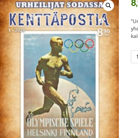
8
”U
yh
kai