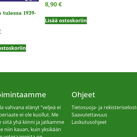
8,90
€
 tulessa 1939-
Lisää ostoskoriin
€
ostoskoriin
toimintaamme
Ohjeet
a vahvana elänyt ”veljeä ei
Tietosuoja- ja rekisteriselost
 periaate ei ole kuollut. Me
Saavutettavuus
siitä yhä kiinni ja jatkamme
Laskutusohjeet
 niin kauan, kuin yksikään
 veteraaneista on