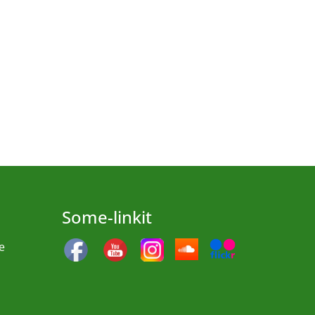
Some-linkit
e