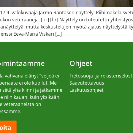
7.4. valokuvaaja Jarmo Rantasen näyttely. Riihimäkeläisve
oukon veteraaneja. [br] [br] Näyttely on toteutettu yhteisty
anäyttelyä, mutta keskustelujen myötä ajatus näyttelystä kyps
nssi Eeva-Maria Viskari […]
toimintaamme
Ohjeet
a vahvana elänyt ”veljeä ei
Tietosuoja- ja rekisteriselost
 periaate ei ole kuollut. Me
Saavutettavuus
siitä yhä kiinni ja jatkamme
Laskutusohjeet
 niin kauan, kuin yksikään
 veteraaneista on
essamme.