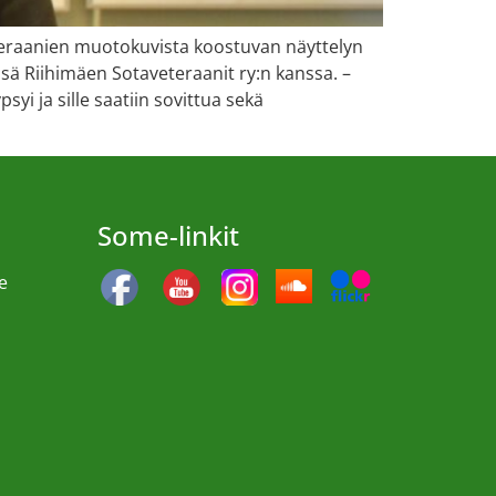
teraanien muotokuvista koostuvan näyttelyn
össä Riihimäen Sotaveteraanit ry:n kanssa. –
yi ja sille saatiin sovittua sekä
Some-linkit
e