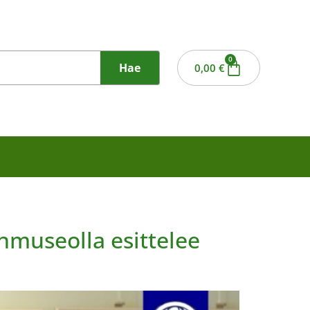
0
Hae
0,00
€
museolla esittelee