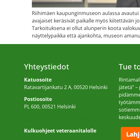
Riihimäen kaupunginmuseon aulassa avautui 1
avajaiset keräsivät paikalle myös kiitettävän j
Tarkoituksena ei ollut alunperin koota valokuv
näyttelypaikka että ajankohta, museon amanue
Yhteystiedot
Tue 
Katuosoite
Rintamall
Ratavartijankatu 2 A, 00520 Helsinki
jätetä” –
pidämme 
Postiosoite
työtämme
PL 600, 00521 Helsinki
sotiemme
keskuud
Kulkuohjeet veteraanitalolle
Kulkuohjeet veteraanitalolle