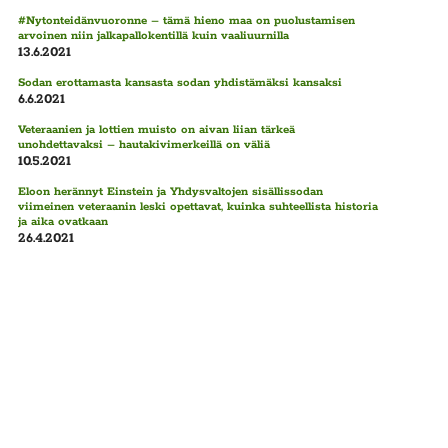
#Nytonteidänvuoronne – tämä hieno maa on puolustamisen
arvoinen niin jalkapallokentillä kuin vaaliuurnilla
13.6.2021
Sodan erottamasta kansasta sodan yhdistämäksi kansaksi
6.6.2021
Veteraanien ja lottien muisto on aivan liian tärkeä
unohdettavaksi – hautakivimerkeillä on väliä
10.5.2021
Eloon herännyt Einstein ja Yhdysvaltojen sisällissodan
viimeinen veteraanin leski opettavat, kuinka suhteellista historia
ja aika ovatkaan
26.4.2021