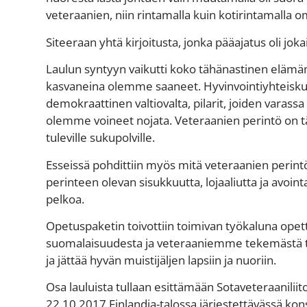
veteraanien, niin rintamalla kuin kotirintamalla o
Siteeraan yhtä kirjoitusta, jonka pääajatus oli jok
Laulun syntyyn vaikutti koko tähänastinen eläm
kasvaneina olemme saaneet. Hyvinvointiyhteiskun
demokraattinen valtiovalta, pilarit, joiden varas
olemme voineet nojata. Veteraanien perintö on tär
tuleville sukupolville.
Esseissä pohdittiin myös mitä veteraanien perin
perinteen olevan sisukkuutta, lojaaliutta ja avoin
pelkoa.
Opetuspaketin toivottiin toimivan työkaluna opett
suomalaisuudesta ja veteraaniemme tekemästä ty
ja jättää hyvän muistijäljen lapsiin ja nuoriin.
Osa lauluista tullaan esittämään Sotaveteraanilii
22.10.2017 Finlandia-talossa järjestettävässä konse