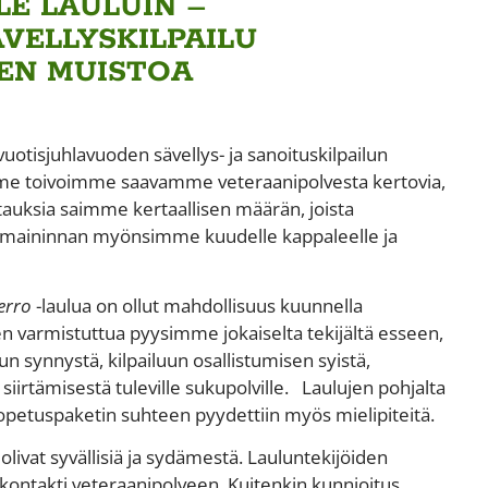
E LAULUIN –
VELLYSKILPAILU
EN MUISTOA
uotisjuhlavuoden sävellys- ja sanoituskilpailun
amme toivoimme saavamme veteraanipolvesta kertovia,
astauksia saimme kertaallisen määrän, joista
amaininnan myönsimme kuudelle kappaleelle ja
erro
-laulua on ollut mahdollisuus kuunnella
en varmistuttua pyysimme jokaiselta tekijältä esseen,
n synnystä, kilpailuun osallistumisen syistä,
iirtämisestä tuleville sukupolville. Laulujen pohjalta
 opetuspaketin suhteen pyydettiin myös mielipiteitä.
olivat syvällisiä ja sydämestä. Lauluntekijöiden
 kontakti veteraanipolveen. Kuitenkin kunnioitus