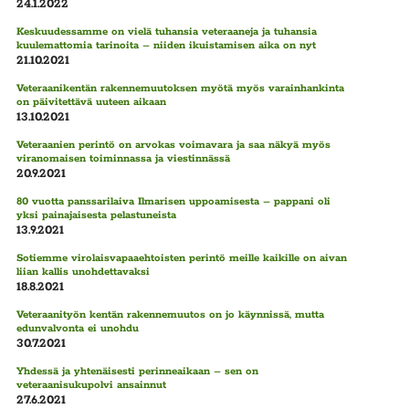
24.1.2022
Keskuudessamme on vielä tuhansia veteraaneja ja tuhansia
kuulemattomia tarinoita – niiden ikuistamisen aika on nyt
21.10.2021
Veteraanikentän rakennemuutoksen myötä myös varainhankinta
on päivitettävä uuteen aikaan
13.10.2021
Veteraanien perintö on arvokas voimavara ja saa näkyä myös
viranomaisen toiminnassa ja viestinnässä
20.9.2021
80 vuotta panssarilaiva Ilmarisen uppoamisesta – pappani oli
yksi painajaisesta pelastuneista
13.9.2021
Sotiemme virolaisvapaaehtoisten perintö meille kaikille on aivan
liian kallis unohdettavaksi
18.8.2021
Veteraanityön kentän rakennemuutos on jo käynnissä, mutta
edunvalvonta ei unohdu
30.7.2021
Yhdessä ja yhtenäisesti perinneaikaan – sen on
veteraanisukupolvi ansainnut
27.6.2021