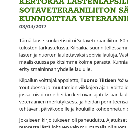
KERTOKAA LASTENLAPSILL
SOTAVETERAANILIITON SÄ
KUNNIOITTAA VETERAANI
03/04/2017
Tämä lause konkretisoitui Sotaveteraaniliiton 60-v
tulosten tarkastelussa. Kilpailua suunnitelless
lasten ja nuorten laulettavaksi sopivia lauluja. V
maaliskuussa palkitsimme kolme parasta. Kunni
erityismaininnan yhdelle laululle.
Kilpailun voittajakappaletta,
Tuomo Tiitisen
Isä k
Youtubessa jo muutamien viikkojen ajan. Voittaji
jossa toivoimme heidän kertovan ajatuksiaan laulu
veteraanien merkityksestä ja heidän perinteensä s
tehtävän, päiväkodeille ja kouluille kohdennetun
Jokaiseen kirjoitukseen oli paneuduttu. Ajatukset 
nuoresta iästä johtuen vain muutamalla oli suora