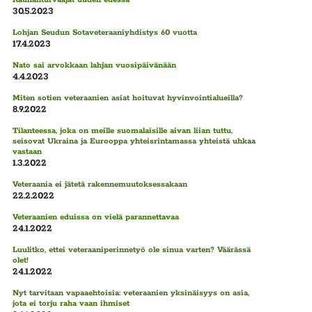
30.5.2023
Lohjan Seudun Sotaveteraaniyhdistys 60 vuotta
17.4.2023
Nato sai arvokkaan lahjan vuosipäivänään
4.4.2023
Miten sotien veteraanien asiat hoituvat hyvinvointialueilla?
8.9.2022
Tilanteessa, joka on meille suomalaisille aivan liian tuttu,
seisovat Ukraina ja Eurooppa yhteisrintamassa yhteistä uhkaa
vastaan
1.3.2022
Veteraania ei jätetä rakennemuutoksessakaan
22.2.2022
Veteraanien eduissa on vielä parannettavaa
24.1.2022
Luulitko, ettei veteraaniperinnetyö ole sinua varten? Väärässä
olet!
24.1.2022
Nyt tarvitaan vapaaehtoisia: veteraanien yksinäisyys on asia,
jota ei torju raha vaan ihmiset