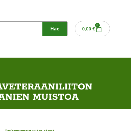
0
Hae
0,00
€
AVETERAANILIITON
AANIEN MUISTOA
Rauhanturvaajat uuden edessä