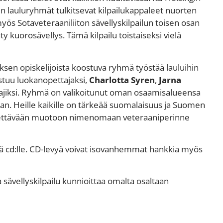
 lauluryhmät tulkitsevat kilpailukappaleet nuorten
ös Sotaveteraaniliiton sävellyskilpailun toisen osan
y kuorosävellys. Tämä kilpailu toistaiseksi vielä
sen opiskelijoista koostuva ryhmä työstää lauluihin
stuu luokanopettajaksi,
Charlotta Syren
,
Jarna
ajiksi. Ryhmä on valikoitunut oman osaamisalueensa
aan. Heille kaikille on tärkeää suomalaisuus ja Suomen
ärrettävään muotoon nimenomaan veteraaniperinne
ä cd:lle. CD-levyä voivat isovanhemmat hankkia myös
 sävellyskilpailu kunnioittaa omalta osaltaan