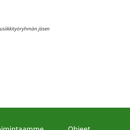
 musiikkityöryhmän jäsen
toimintaamme
Ohjeet