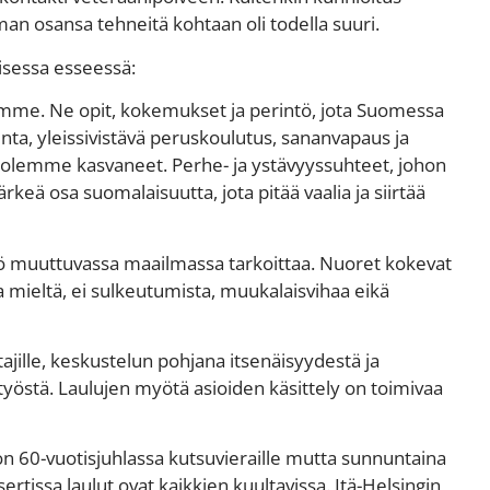
man osansa tehneitä kohtaan oli todella suuri.
aisessa esseessä:
ämme. Ne opit, kokemukset ja perintö, jota Suomessa
ta, yleissivistävä peruskoulutus, sananvapaus ja
sa olemme kasvaneet. Perhe- ja ystävyyssuhteet, johon
keä osa suomalaisuutta, jota pitää vaalia ja siirtää
tö muuttuvassa maailmassa tarkoittaa. Nuoret kokevat
ta mieltä, ei sulkeutumista, muukalaisvihaa eikä
ajille, keskustelun pohjana itsenäisyydestä ja
östä. Laulujen myötä asioiden käsittely on toimivaa
ton 60-vuotisjuhlassa kutsuvieraille mutta sunnuntaina
rtissa laulut ovat kaikkien kuultavissa. Itä-Helsingin