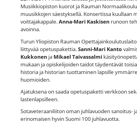
Musiikkiopiston kuorot ja Rauman Normaalikoulun
muusikkojen säestyksellä. Konsertissa kuullaan my
voittajakappale.
Anna-Mari Kaskisen
runoon teht
avoinna.
Turun Yliopiston Rauman Opettajainkoulutuslaitok
liittyvää opetuspakettia.
Sanni-Mari Kanto
valmi
Kukkonen
ja
Mikael Taivassalmi
käsityönopett
mukaan ja opiskelijoiden taidot täydentävät toisi
historia ja historian tuottaminen lapsille ymm
huomioiden.
Ajatuksena on saada opetuspaketti verkkoon sek
lastenlapsilleen.
Sotaveteraaniliiton oman juhlavuoden sanoitus- ja
erinomaisen hyvin Suomi 100 juhlavuotta.