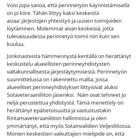
Voisi jopa sanoa, että perinnetyön käynnistämisellä
on jo kiire. Tähän liittyy kaksi keskeistä
asiaa: järjestöjen yhteistyö ja uusien toimijoiden
löytäminen. Molemmat aivan keskeisiä, jotta
tulevaisuudessa perinnetyö toimii niin kuin sen
kuuluu.
Jonkinasteista hämmennystä kentällä on herättänyt
keskustelu alueellisten perinneyhdistysten
valtakunnallisesta järjestäytymisestä. Perinnetyön
suunnittelussa on rakennettu mallia, jossa
alueelliset perinneyhdistykset liittyisivät aluksi
Sotaveteraaniliiton jäseniksi. Näin ovat tehneet jo
neljä perustettua yhdistystä. Tämä menettely on
herättänyt epätietoisuutta ja vastustustakin
Rintamaveteraaniliiton hallinnossa ja olen
ymmärtänyt, että myös Sotainvalidien Veljesliitossa.
Monien keskeisten vaikuttajien mielipide on, että