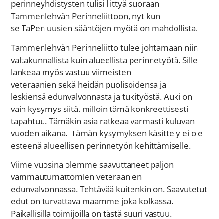
perinneyhdistysten tulisi liittyä suoraan
Tammenlehvän Perinneliittoon, nyt kun
se TaPen uusien sääntöjen myötä on mahdollista.
Tammenlehvän Perinneliitto tulee johtamaan niin
valtakunnallista kuin alueellista perinnetyötä. Sille
lankeaa myös vastuu viimeisten
veteraanien sekä heidän puolisoidensa ja
leskiensä edunvalvonnasta ja tukityöstä. Auki on
vain kysymys siitä. milloin tämä konkreettisesti
tapahtuu. Tämäkin asia ratkeaa varmasti kuluvan
vuoden aikana. Tämän kysymyksen käsittely ei ole
esteenä alueellisen perinnetyön kehittämiselle.
Viime vuosina olemme saavuttaneet paljon
vammautumattomien veteraanien
edunvalvonnassa. Tehtävää kuitenkin on. Saavutetut
edut on turvattava maamme joka kolkassa.
Paikallisilla toimijoilla on tästä suuri vastuu.