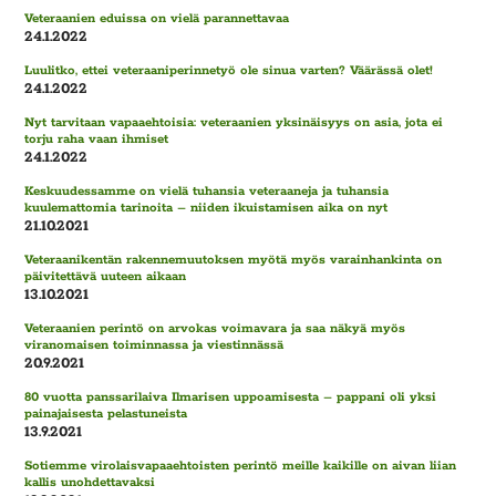
Veteraanien eduissa on vielä parannettavaa
24.1.2022
Luulitko, ettei veteraaniperinnetyö ole sinua varten? Väärässä olet!
24.1.2022
Nyt tarvitaan vapaaehtoisia: veteraanien yksinäisyys on asia, jota ei
torju raha vaan ihmiset
24.1.2022
Keskuudessamme on vielä tuhansia veteraaneja ja tuhansia
kuulemattomia tarinoita – niiden ikuistamisen aika on nyt
21.10.2021
Veteraanikentän rakennemuutoksen myötä myös varainhankinta on
päivitettävä uuteen aikaan
13.10.2021
Veteraanien perintö on arvokas voimavara ja saa näkyä myös
viranomaisen toiminnassa ja viestinnässä
20.9.2021
80 vuotta panssarilaiva Ilmarisen uppoamisesta – pappani oli yksi
painajaisesta pelastuneista
13.9.2021
Sotiemme virolaisvapaaehtoisten perintö meille kaikille on aivan liian
kallis unohdettavaksi