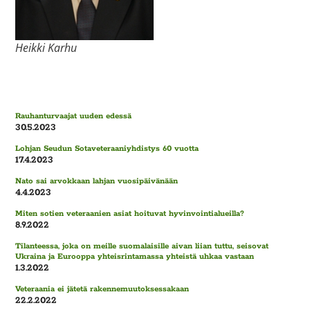
Heikki Karhu
Rauhanturvaajat uuden edessä
30.5.2023
Lohjan Seudun Sotaveteraaniyhdistys 60 vuotta
17.4.2023
Nato sai arvokkaan lahjan vuosipäivänään
4.4.2023
Miten sotien veteraanien asiat hoituvat hyvinvointialueilla?
8.9.2022
Tilanteessa, joka on meille suomalaisille aivan liian tuttu, seisovat
Ukraina ja Eurooppa yhteisrintamassa yhteistä uhkaa vastaan
1.3.2022
Veteraania ei jätetä rakennemuutoksessakaan
22.2.2022