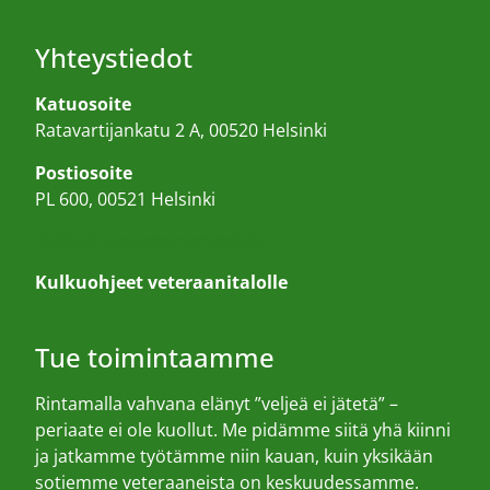
Yhteystiedot
Katuosoite
Ratavartijankatu 2 A, 00520 Helsinki
Postiosoite
PL 600, 00521 Helsinki
Kulkuohjeet veteraanitalolle
Kulkuohjeet veteraanitalolle
Tue toimintaamme
Rintamalla vahvana elänyt ”veljeä ei jätetä” –
periaate ei ole kuollut. Me pidämme siitä yhä kiinni
ja jatkamme työtämme niin kauan, kuin yksikään
sotiemme veteraaneista on keskuudessamme.