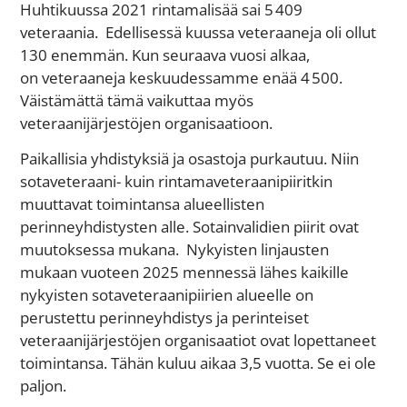
Huhtikuussa 2021 rintamalisää sai 5 409
veteraania. Edellisessä kuussa veteraaneja oli ollut
130 enemmän. Kun seuraava vuosi alkaa,
on veteraaneja keskuudessamme enää 4 500.
Väistämättä tämä vaikuttaa myös
veteraanijärjestöjen organisaatioon.
Paikallisia yhdistyksiä ja osastoja purkautuu. Niin
sotaveteraani- kuin rintamaveteraanipiiritkin
muuttavat toimintansa alueellisten
perinneyhdistysten alle. Sotainvalidien piirit ovat
muutoksessa mukana. Nykyisten linjausten
mukaan vuoteen 2025 mennessä lähes kaikille
nykyisten sotaveteraanipiirien alueelle on
perustettu perinneyhdistys ja perinteiset
veteraanijärjestöjen organisaatiot ovat lopettaneet
toimintansa. Tähän kuluu aikaa 3,5 vuotta. Se ei ole
paljon.