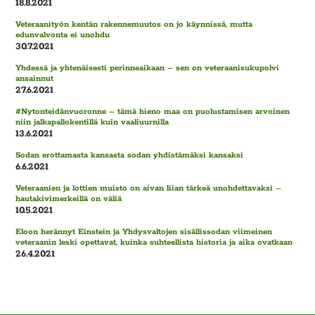
18.8.2021
Veteraanityön kentän rakennemuutos on jo käynnissä, mutta
edunvalvonta ei unohdu
30.7.2021
Yhdessä ja yhtenäisesti perinneaikaan – sen on veteraanisukupolvi
ansainnut
27.6.2021
#Nytonteidänvuoronne – tämä hieno maa on puolustamisen arvoinen
niin jalkapallokentillä kuin vaaliuurnilla
13.6.2021
Sodan erottamasta kansasta sodan yhdistämäksi kansaksi
6.6.2021
Veteraanien ja lottien muisto on aivan liian tärkeä unohdettavaksi –
hautakivimerkeillä on väliä
10.5.2021
Eloon herännyt Einstein ja Yhdysvaltojen sisällissodan viimeinen
veteraanin leski opettavat, kuinka suhteellista historia ja aika ovatkaan
26.4.2021