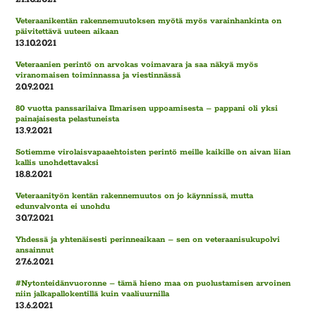
Veteraanikentän rakennemuutoksen myötä myös varainhankinta on
päivitettävä uuteen aikaan
13.10.2021
Veteraanien perintö on arvokas voimavara ja saa näkyä myös
viranomaisen toiminnassa ja viestinnässä
20.9.2021
80 vuotta panssarilaiva Ilmarisen uppoamisesta – pappani oli yksi
painajaisesta pelastuneista
13.9.2021
Sotiemme virolaisvapaaehtoisten perintö meille kaikille on aivan liian
kallis unohdettavaksi
18.8.2021
Veteraanityön kentän rakennemuutos on jo käynnissä, mutta
edunvalvonta ei unohdu
30.7.2021
Yhdessä ja yhtenäisesti perinneaikaan – sen on veteraanisukupolvi
ansainnut
27.6.2021
#Nytonteidänvuoronne – tämä hieno maa on puolustamisen arvoinen
niin jalkapallokentillä kuin vaaliuurnilla
13.6.2021