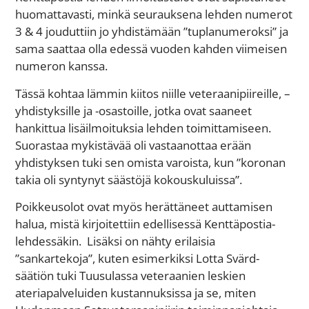
huomattavasti, minkä seurauksena lehden numerot
3 & 4 jouduttiin jo yhdistämään ”tuplanumeroksi” ja
sama saattaa olla edessä vuoden kahden viimeisen
numeron kanssa.
Tässä kohtaa lämmin kiitos niille veteraanipiireille, –
yhdistyksille ja -osastoille, jotka ovat saaneet
hankittua lisäilmoituksia lehden toimittamiseen.
Suorastaa mykistävää oli vastaanottaa erään
yhdistyksen tuki sen omista varoista, kun ”koronan
takia oli syntynyt säästöjä kokouskuluissa”.
Poikkeusolot ovat myös herättäneet auttamisen
halua, mistä kirjoitettiin edellisessä Kenttäpostia-
lehdessäkin. Lisäksi on nähty erilaisia
”sankartekoja”, kuten esimerkiksi Lotta Svärd-
säätiön tuki Tuusulassa veteraanien leskien
ateriapalveluiden kustannuksissa ja se, miten