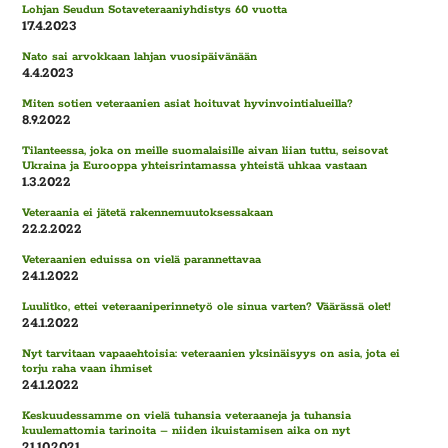
Lohjan Seudun Sotaveteraaniyhdistys 60 vuotta
17.4.2023
Nato sai arvokkaan lahjan vuosipäivänään
4.4.2023
Miten sotien veteraanien asiat hoituvat hyvinvointialueilla?
8.9.2022
Tilanteessa, joka on meille suomalaisille aivan liian tuttu, seisovat
Ukraina ja Eurooppa yhteisrintamassa yhteistä uhkaa vastaan
1.3.2022
Veteraania ei jätetä rakennemuutoksessakaan
22.2.2022
Veteraanien eduissa on vielä parannettavaa
24.1.2022
Luulitko, ettei veteraaniperinnetyö ole sinua varten? Väärässä olet!
24.1.2022
Nyt tarvitaan vapaaehtoisia: veteraanien yksinäisyys on asia, jota ei
torju raha vaan ihmiset
24.1.2022
Keskuudessamme on vielä tuhansia veteraaneja ja tuhansia
kuulemattomia tarinoita – niiden ikuistamisen aika on nyt
21.10.2021