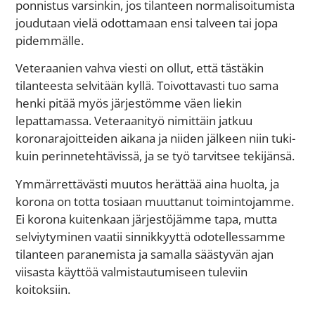
ponnistus varsinkin, jos tilanteen normalisoitumista
joudutaan vielä odottamaan ensi talveen tai jopa
pidemmälle.
Veteraanien vahva viesti on ollut, että tästäkin
tilanteesta selvitään kyllä. Toivottavasti tuo sama
henki pitää myös järjestömme väen liekin
lepattamassa. Veteraanityö nimittäin jatkuu
koronarajoitteiden aikana ja niiden jälkeen niin tuki-
kuin perinnetehtävissä, ja se työ tarvitsee tekijänsä.
Ymmärrettävästi muutos herättää aina huolta, ja
korona on totta tosiaan muuttanut toimintojamme.
Ei korona kuitenkaan järjestöjämme tapa, mutta
selviytyminen vaatii sinnikkyyttä odotellessamme
tilanteen paranemista ja samalla säästyvän ajan
viisasta käyttöä valmistautumiseen tuleviin
koitoksiin.