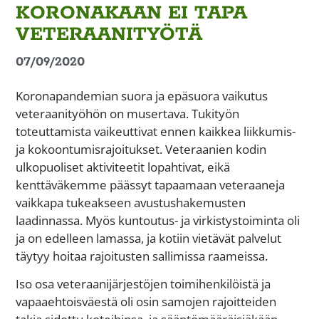
KORONAKAAN EI TAPA
VETERAANITYÖTÄ
07/09/2020
Koronapandemian suora ja epäsuora vaikutus
veteraanityöhön on musertava. Tukityön
toteuttamista vaikeuttivat ennen kaikkea liikkumis-
ja kokoontumisrajoitukset. Veteraanien kodin
ulkopuoliset aktiviteetit lopahtivat, eikä
kenttäväkemme päässyt tapaamaan veteraaneja
vaikkapa tukeakseen avustushakemusten
laadinnassa. Myös kuntoutus- ja virkistystoiminta oli
ja on edelleen lamassa, ja kotiin vietävät palvelut
täytyy hoitaa rajoitusten sallimissa raameissa.
Iso osa veteraanijärjestöjen toimihenkilöistä ja
vapaaehtoisväestä oli osin samojen rajoitteiden