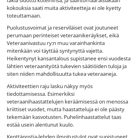
takia sidottu koteihinsa, ja sääntömääräisiäkään
kokouksia saati muita aktiviteetteja ei ole kyetty
toteuttamaan.
Puolustusvoimat ja reserviläiset ovat joutuneet
perumaan perinteiset veteraanikeräykset, eikä
Veteraanivastuu ry:n muu varainhankinta
mitenkään voi täyttää syntynyttä vajetta.
Heikentynyt kansantalous supistanee ensi vuodesta
lähtien veteraanityötä tukevien säätiöiden tuloja ja
siten niiden mahdollisuutta tukea veteraaneja.
Aktiviteettien raju lasku näkyy myös
tiedottamisessa. Esimerkiksi
veteraanihaastattelujen keräämisessä on menossa
kriittiset vuodet, mutta haastatteluja ei ole päästy
tekemään kasvotusten. Puhelinhaastattelut taas
estää usein alentunut kuulo.
Kenttäpostia-lehden ilmoitustulot ovat supistuneet