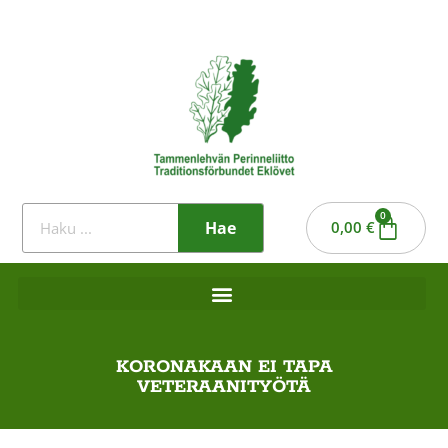
0
Hae
0,00
€
KORONAKAAN EI TAPA
VETERAANITYÖTÄ