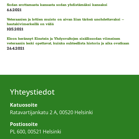
Sodan erottamasta kansasta sodan yhdistämäksi kansaksi
6.6.2021
Veteraanien ja lottien muisto on aivan liian tärkeä unohdettavaksi –
hautakivimerkeillä on väliä
10.5.2021
Eloon herännyt Einstein ja Yhdysvaltojen sisällissodan viimeinen
veteraanin leski opettavat, kuinka suhteellista historia ja aika ovatkaan
26.4.2021
Yhteystiedot
Katuosoite
Ratavartijankatu 2 A, 00520 Helsinki
Postiosoite
PL 600, 00521 Helsinki