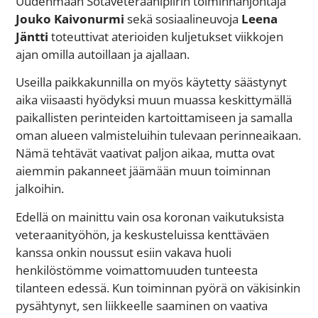
Uudenmaan Sotaveteraanipiirin toiminnanjohtaja
Jouko Kaivonurmi
sekä sosiaalineuvoja
Leena
Jäntti
toteuttivat aterioiden kuljetukset viikkojen
ajan omilla autoillaan ja ajallaan.
Useilla paikkakunnilla on myös käytetty säästynyt
aika viisaasti hyödyksi muun muassa keskittymällä
paikallisten perinteiden kartoittamiseen ja samalla
oman alueen valmisteluihin tulevaan perinneaikaan.
Nämä tehtävät vaativat paljon aikaa, mutta ovat
aiemmin pakanneet jäämään muun toiminnan
jalkoihin.
Edellä on mainittu vain osa koronan vaikutuksista
veteraanityöhön, ja keskusteluissa kenttäväen
kanssa onkin noussut esiin vakava huoli
henkilöstömme voimattomuuden tunteesta
tilanteen edessä. Kun toiminnan pyörä on väkisinkin
pysähtynyt, sen liikkeelle saaminen on vaativa