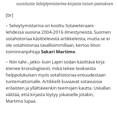
suositusta Selviytymistarina-kirjasta toisen painoksen
[br]
– Selviytymistarina on koottu Sotaveteraani-
lehdessä vuosina 2004-2016 ilmestyneistä, Suomen
sotahistoriaa käsittelevistä artikkeleista, mutta se ei
ole sotahistoriaa tavallisimmillaan, kertoo liiton
toiminnanjohtaja
Sakari Martimo
.
– Niin talvi-, jatko- kuin Lapin sodan käsittävä kirja
etenee kronologisesti, mikä tekee teoksesta
helppolukuisen myös sotahistoriaa entuudestaan
tuntemattomalle. Artikkelit kuvaavat sotavuosia
erilaisten ja yllättävienkin teemojen kautta. Uskallan
väittää, että kirjasta löytyy jokaiselle jotakin,
Martimo lupaa.