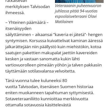
ratkaisevan
Veteraaanin puheenvuoron
merkityksen Talvisodan
juhlassa pitää 94-vuotias
ihmeessä.
espoolaisveteraani Olavi
Matilainen
– Yhteinen päämäärä –
itsenäisyyden
säilyttäminen – aikaansai ”kaveria ei jätetä”- hengen
syntymisen. Korsussa kuivattelivat kaminan ääressä
jalkarättejään niin päällystö kuin miehistökin, kotoa
saatujen pakettien makupalat jaettiin kavereiden
kesken ja vastaan sanomatta kukin lähti
vartiovuorolleen pimeään yöhön ja talven pakkasiin
täyttämään sotilasvalansa velvoitetta.
Tänä vuonna tulee kuluneeksi 80
vuotta
Talvisodan,
itsenäisen
Suomen historiaa
eniten muokanneen tapahtuman
syttymisestä.
Sotaveteraaniliitto kunnioittaa
merkkivuotta
ottamalla sotavuosia käsittelevästä