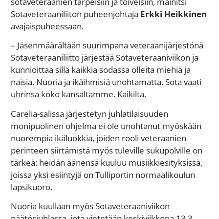
sotaveteraanien tarpeisiin ja toiveisiin, mainitsi
Sotaveteraaniliiton puheenjohtaja
Erkki Heikkinen
avajaispuheessaan.
– Jäsenmäärältään suurimpana veteraanijärjestönä
Sotaveteraaniliitto järjestää Sotaveteraaniviikon ja
kunnioittaa sillä kaikkia sodassa olleita miehiä ja
naisia. Nuoria ja ikäihmisiä unohtamatta. Sota vaati
uhrinsa koko kansaltamme. Kaikilta.
Carelia-salissa järjestetyn juhlatilaisuuden
monipuolinen ohjelma ei ole unohtanut myöskään
nuorempia ikäluokkia, joiden rooli veteraanien
perinteen siirtämistä myös tuleville sukupolville on
tärkeä: heidän äänensä kuuluu musiikkiesityksissä,
joissa yksi esiintyjä on Tulliportin normaalikoulun
lapsikuoro.
Nuoria kuullaan myös Sotaveteraaniviikon
päätösjuhlassa, jota vietetään keskiviikkona 13.3.