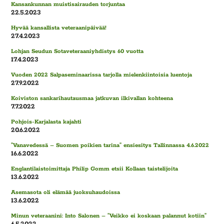
Kansankunnan muistisairauden torjuntaa
22.5.2023
Hyvää kansallista veteraanipäivää!
27.4.2023
Lohjan Seudun Sotaveteraaniyhdistys 60 vuotta
17.4.2023
Vuoden 2022 Salpaseminaarissa tarjolla mielenkiintoisia luentoja
27.9.2022
Koiviston sankarihautausmaa jatkuvan ilkivallan kohteena
7.7.2022
Pohjois-Karjalasta kajahti
20.6.2022
”Vanavedessä – Suomen poikien tarina” ensiesitys Tallinnassa 4.6.2022
16.6.2022
Englantilaistoimittaja Philip Gomm etsii Kollaan taistelijoita
13.6.2022
Asemasota oli elämää juoksuhaudoissa
13.6.2022
Minun veteraanini: Into Salonen – ”Veikko ei koskaan palannut kotiin”