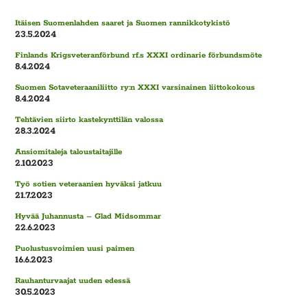
Itäisen Suomenlahden saaret ja Suomen rannikkotykistö
23.5.2024
Finlands Krigsveteranförbund rf.s XXXI ordinarie förbundsmöte
8.4.2024
Suomen Sotaveteraaniliitto ry:n XXXI varsinainen liittokokous
8.4.2024
Tehtävien siirto kastekynttilän valossa
28.3.2024
Ansiomitaleja taloustaitajille
2.10.2023
Työ sotien veteraanien hyväksi jatkuu
21.7.2023
Hyvää Juhannusta – Glad Midsommar
22.6.2023
Puolustusvoimien uusi paimen
16.6.2023
Rauhanturvaajat uuden edessä
30.5.2023