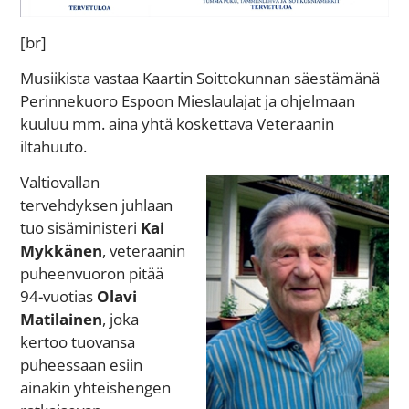
[br]
Musiikista vastaa Kaartin Soittokunnan säestämänä
Perinnekuoro Espoon Mieslaulajat ja ohjelmaan
kuuluu mm. aina yhtä koskettava Veteraanin
iltahuuto.
Valtiovallan
tervehdyksen juhlaan
tuo sisäministeri
Kai
Mykkänen
, veteraanin
puheenvuoron pitää
94-vuotias
Olavi
Matilainen
, joka
kertoo tuovansa
puheessaan esiin
ainakin yhteishengen