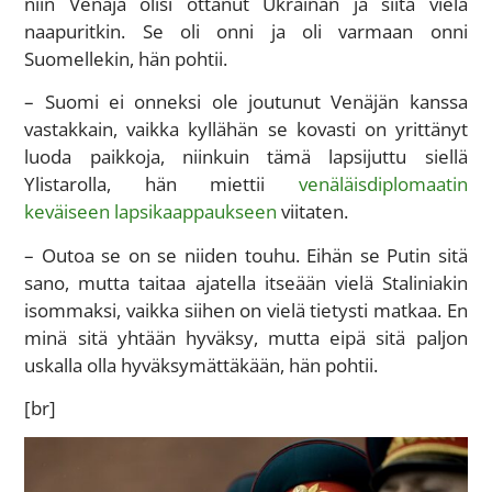
niin Venäjä olisi ottanut Ukrainan ja siitä vielä
naapuritkin. Se oli onni ja oli varmaan onni
Suomellekin, hän pohtii.
– Suomi ei onneksi ole joutunut Venäjän kanssa
vastakkain, vaikka kyllähän se kovasti on yrittänyt
luoda paikkoja, niinkuin tämä lapsijuttu siellä
Ylistarolla, hän miettii
venäläisdiplomaatin
keväiseen lapsikaappaukseen
viitaten.
– Outoa se on se niiden touhu. Eihän se Putin sitä
sano, mutta taitaa ajatella itseään vielä Staliniakin
isommaksi, vaikka siihen on vielä tietysti matkaa. En
minä sitä yhtään hyväksy, mutta eipä sitä paljon
uskalla olla hyväksymättäkään, hän pohtii.
[br]