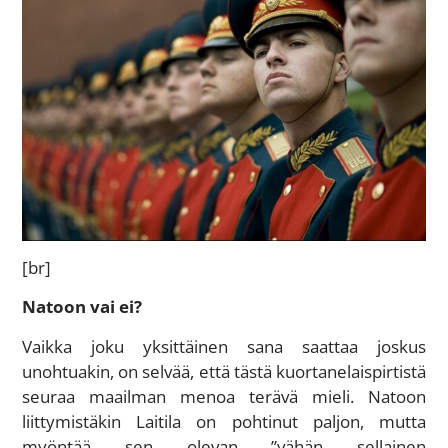
[br]
Natoon vai ei?
Vaikka joku yksittäinen sana saattaa joskus
unohtuakin, on selvää, että tästä kuortanelaispirtistä
seuraa maailman menoa terävä mieli. Natoon
liittymistäkin Laitila on pohtinut paljon, mutta
myöntää sen olevan ”vähän sellainen