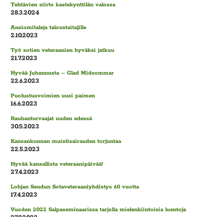
Tehtävien siirto kastekynttilän valossa
28.3.2024
Ansiomitaleja taloustaitajille
2.10.2023
Työ sotien veteraanien hyväksi jatkuu
21.7.2023
Hyvää Juhannusta – Glad Midsommar
22.6.2023
Puolustusvoimien uusi paimen
16.6.2023
Rauhanturvaajat uuden edessä
30.5.2023
Kansankunnan muistisairauden torjuntaa
22.5.2023
Hyvää kansallista veteraanipäivää!
27.4.2023
Lohjan Seudun Sotaveteraaniyhdistys 60 vuotta
17.4.2023
Vuoden 2022 Salpaseminaarissa tarjolla mielenkiintoisia luentoja