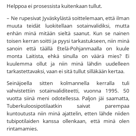
Helppoa ei prosessista kuitenkaan tullut.
– Ne rupesivat Jyväskylästä soittelemaan, että ilman
muuta teidät luokitellaan sotainvalidiksi, mutta
enhän minä mitään sieltä saanut. Kun se nainen
toisen kerran soitti ja pyysi tarkastukseen, niin minä
sanoin että täällä Etelä-Pohjanmaalla on kuule
monta Laitista, ehkä sinulla on väärä mies? Ei
kuulemma ollut ja niin minä lähdin uudelleen
tarkastettavaksi, vaan ei sitä tullut silläkään kertaa.
Seinäjoella sitten kolmannella kerralla tuli
vahvistettiin sotainvaliditeetti, vuonna 1995. 50
vuotta siinä meni odotellessa. Paljon jäi saamatta,
Tuberkuloosipotilaatkin saivat parempaa
kuntoutusta niin minä ajattelin, etten lähde niiden
tubipotilaiden kanssa ollenkaan, että minä olen
rintamamies.