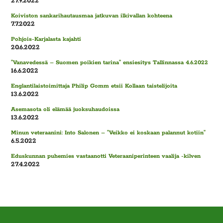
27.9.2022
Koiviston sankarihautausmaa jatkuvan ilkivallan kohteena
7.7.2022
Pohjois-Karjalasta kajahti
20.6.2022
”Vanavedessä – Suomen poikien tarina” ensiesitys Tallinnassa 4.6.2022
16.6.2022
Englantilaistoimittaja Philip Gomm etsii Kollaan taistelijoita
13.6.2022
Asemasota oli elämää juoksuhaudoissa
13.6.2022
Minun veteraanini: Into Salonen – ”Veikko ei koskaan palannut kotiin”
6.5.2022
Eduskunnan puhemies vastaanotti Veteraaniperinteen vaalija -kilven
27.4.2022