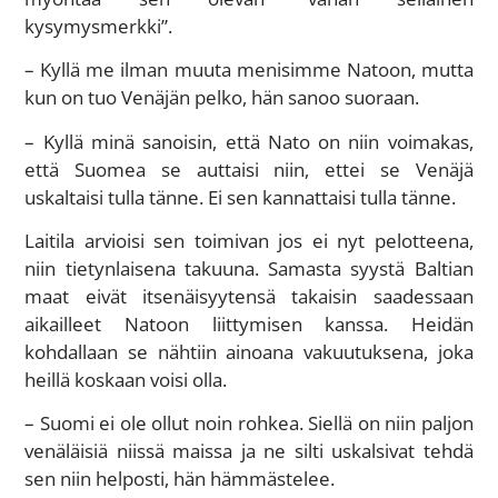
kysymysmerkki”.
– Kyllä me ilman muuta menisimme Natoon, mutta
kun on tuo Venäjän pelko, hän sanoo suoraan.
– Kyllä minä sanoisin, että Nato on niin voimakas,
että Suomea se auttaisi niin, ettei se Venäjä
uskaltaisi tulla tänne. Ei sen kannattaisi tulla tänne.
Laitila arvioisi sen toimivan jos ei nyt pelotteena,
niin tietynlaisena takuuna. Samasta syystä Baltian
maat eivät itsenäisyytensä takaisin saadessaan
aikailleet Natoon liittymisen kanssa. Heidän
kohdallaan se nähtiin ainoana vakuutuksena, joka
heillä koskaan voisi olla.
– Suomi ei ole ollut noin rohkea. Siellä on niin paljon
venäläisiä niissä maissa ja ne silti uskalsivat tehdä
sen niin helposti, hän hämmästelee.