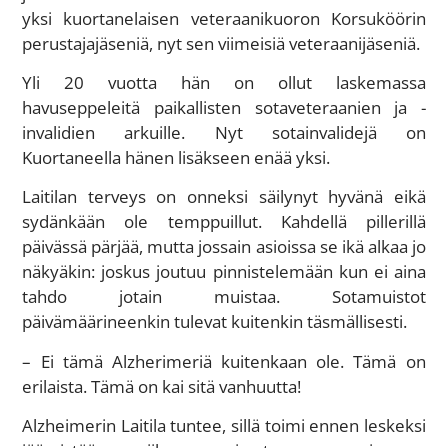
yksi kuortanelaisen veteraanikuoron Korsuköörin
perustajajäseniä, nyt sen viimeisiä veteraanijäseniä.
Yli 20 vuotta hän on ollut laskemassa
havuseppeleitä paikallisten sotaveteraanien ja -
invalidien arkuille. Nyt sotainvalidejä on
Kuortaneella hänen lisäkseen enää yksi.
Laitilan terveys on onneksi säilynyt hyvänä eikä
sydänkään ole temppuillut. Kahdellä pillerillä
päivässä pärjää, mutta jossain asioissa se ikä alkaa jo
näkyäkin: joskus joutuu pinnistelemään kun ei aina
tahdo jotain muistaa. Sotamuistot
päivämäärineenkin tulevat kuitenkin täsmällisesti.
– Ei tämä Alzherimeriä kuitenkaan ole. Tämä on
erilaista. Tämä on kai sitä vanhuutta!
Alzheimerin Laitila tuntee, sillä toimi ennen leskeksi