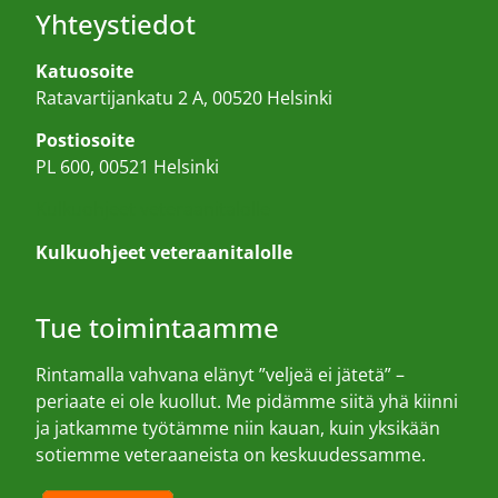
Yhteystiedot
Katuosoite
Ratavartijankatu 2 A, 00520 Helsinki
Postiosoite
PL 600, 00521 Helsinki
Kulkuohjeet veteraanitalolle
Kulkuohjeet veteraanitalolle
Tue toimintaamme
Rintamalla vahvana elänyt ”veljeä ei jätetä” –
periaate ei ole kuollut. Me pidämme siitä yhä kiinni
ja jatkamme työtämme niin kauan, kuin yksikään
sotiemme veteraaneista on keskuudessamme.