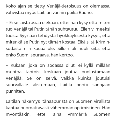
Koko ajan se tietty Venäjä-tietoisuus on olemassa,
vahvistaa myös Laitilan vanhin poika Rauno.
– Ei sellaista asiaa olekaan, ettei hän kysy että miten
tuo Venäjä tai Putin tähän suhtautuu. Eilen viimeeksi
tuosta Syyriaan tehdystä hyökkäyksestä kysyit, että
mitenkä se Putin nyt tämän kostaa. Eikä siitä Krimin-
sodasta niin kauaa ole. Silloin oli huoli siitä, että
onko Suomi seuraava, hän kertoo.
– Kukaan, joka on sodassa ollut, ei kyllä millään
muotoa tahtoisi koskaan joutua puolustamaan
Venäjää. Se on selvä, vaikka kuinka joutuisi
suurvallalle alistumaan, Laitila pohtii sanojaan
punniten.
Laitilan näkemys itänaapurista on Suomen virallista
kantaa huomattavasti vähemmän optimistinen. Hän
myöntääkin, ettei aina ymmärrä Suomen