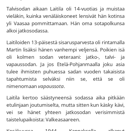
Talvisodan aikaan Laitila oli 14-vuotias ja muistaa
vieläkin, kuinka venäläiskoneet lensivät hän kotinsa
yli Vaasaa pommittamaan. Hän oma sotapolkunsa
alkoi jatkosodassa.
Laitiloiden 13-päisestä sisarusparvesta oli rintamalla
Martin lisäksi hänen vanhempi veljensä. Poikien isä
oli kolmen sodan veteraani: jatko-, talvi- ja
vapaussodan. Ja jos Etelä-Pohjanmaalla joku asia
tulee ihmisten puhuessa sadan vuoden takaisista
tapahtumista selväksi niin se, että se oli
nimenomaan
vapaussota
.
Laitila kertoo säästyneensä sodassa aika pitkään
etulinjaan joutumiselta, mutta sitten kun käsky kävi,
vei se hänet yhteen jatkosodan verisimmistä
taistelupaikoista: Valkeasaareen.
Kesäkuussa 1944 Kannaksella alkanut