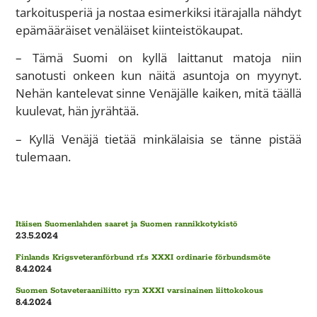
tarkoitusperiä ja nostaa esimerkiksi itärajalla nähdyt
epämääräiset venäläiset kiinteistökaupat.
– Tämä Suomi on kyllä laittanut matoja niin
sanotusti onkeen kun näitä asuntoja on myynyt.
Nehän kantelevat sinne Venäjälle kaiken, mitä täällä
kuulevat, hän jyrähtää.
– Kyllä Venäjä tietää minkälaisia se tänne pistää
tulemaan.
Itäisen Suomenlahden saaret ja Suomen rannikkotykistö
23.5.2024
Finlands Krigsveteranförbund rf.s XXXI ordinarie förbundsmöte
8.4.2024
Suomen Sotaveteraaniliitto ry:n XXXI varsinainen liittokokous
8.4.2024