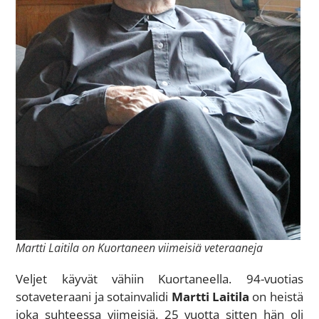
Martti Laitila on Kuortaneen viimeisiä veteraaneja
Veljet käyvät vähiin Kuortaneella. 94-vuotias
sotaveteraani ja sotainvalidi
Martti Laitila
on heistä
joka suhteessa viimeisiä. 25 vuotta sitten hän oli