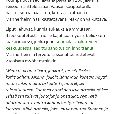
seisoo mantteleissaan Vaasan kauppatorilla
hallituksen ylipäällikön, kenraaliluutnantti
Mannerheimin tarkastettavana. Näky on vaikuttava.
Liput liehuvat, kunnialaukauksia ammutaan.
Itseoikeutetusti ilmoille kajahtaa myös Sibeliuksen
Jääkärimarssi, jonka juuri
suomalaisjääkäreiden
keskuudessa laadittu sanoitus on innoittanut
.
Mannerheimin tervetuliaissanat puhuttelevat
vuosisata myöhemminkin.
”Minä tervehdin Teitä, jääkärit, tervetulleeksi
kotimaahan. Aikana, jolloin isänmaan kohtalo näytti
mitä synkimmältä, uskoitte Te, nuoret, sen
tulevaisuuteen. Suomen nuori nouseva armeija näkee
Teissä sen tulevat johtajat ja opettajat. Nyt Teitä
odottaa suuri, mutta kunniakas työ; Teidän on
luotava täällä armeija, joka voi vapauttaa Suomen ja