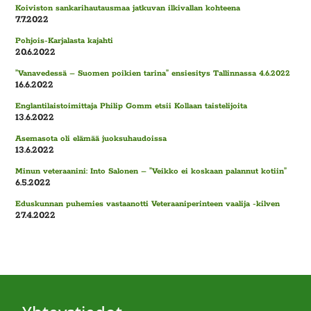
Koiviston sankarihautausmaa jatkuvan ilkivallan kohteena
7.7.2022
Pohjois-Karjalasta kajahti
20.6.2022
”Vanavedessä – Suomen poikien tarina” ensiesitys Tallinnassa 4.6.2022
16.6.2022
Englantilaistoimittaja Philip Gomm etsii Kollaan taistelijoita
13.6.2022
Asemasota oli elämää juoksuhaudoissa
13.6.2022
Minun veteraanini: Into Salonen – ”Veikko ei koskaan palannut kotiin”
6.5.2022
Eduskunnan puhemies vastaanotti Veteraaniperinteen vaalija -kilven
27.4.2022