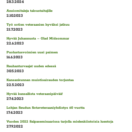
28.3.2024
Ansiomitaleja taloustaitajille
2.10.2023
Työ sotien veteraanien hyväksi jatkuu
21.7.2023
Hyvää Juhannusta – Glad Midsommar
22.6.2023
Puolustusvoimien uusi paimen
16.6.2023
Rauhanturvaajat uuden edessä
30.5.2023
Kansankunnan muistisairauden torjuntaa
22.5.2023
Hyvää kansallista veteraanipäivää!
27.4.2023
Lohjan Seudun Sotaveteraaniyhdistys 60 vuotta
17.4.2023
Vuoden 2022 Salpaseminaarissa tarjolla mielenkiintoisia luentoja
27.9.2022