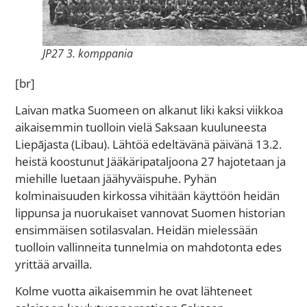
JP27 3. komppania
[br]
Laivan matka Suomeen on alkanut liki kaksi viikkoa
aikaisemmin tuolloin vielä Saksaan kuuluneesta
Liepājasta (Libau). Lähtöä edeltävänä päivänä 13.2.
heistä koostunut Jääkäripataljoona 27 hajotetaan ja
miehille luetaan jäähyväispuhe. Pyhän
kolminaisuuden kirkossa vihitään käyttöön heidän
lippunsa ja nuorukaiset vannovat Suomen historian
ensimmäisen sotilasvalan. Heidän mielessään
tuolloin vallinneita tunnelmia on mahdotonta edes
yrittää arvailla.
Kolme vuotta aikaisemmin he ovat lähteneet