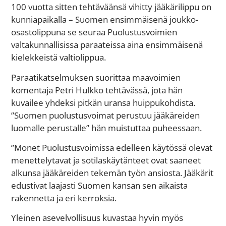
100 vuotta sitten tehtäväänsä vihitty jääkärilippu on
kunniapaikalla – Suomen ensimmäisenä joukko-
osastolippuna se seuraa Puolustusvoimien
valtakunnallisissa paraateissa aina ensimmäisenä
kielekkeistä valtiolippua.
Paraatikatselmuksen suorittaa maavoimien
komentaja Petri Hulkko tehtävässä, jota hän
kuvailee yhdeksi pitkän uransa huippukohdista.
”Suomen puolustusvoimat perustuu jääkäreiden
luomalle perustalle” hän muistuttaa puheessaan.
”Monet Puolustusvoimissa edelleen käytössä olevat
menettelytavat ja sotilaskäytänteet ovat saaneet
alkunsa jääkäreiden tekemän työn ansiosta. Jääkärit
edustivat laajasti Suomen kansan sen aikaista
rakennetta ja eri kerroksia.
Yleinen asevelvollisuus kuvastaa hyvin myös