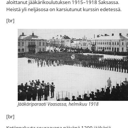
aloittanut jääkärikoulutuksen 1915–1918 Saksassa.
Heistä yli neljäsosa on karsiutunut kurssin edetessä.
[br]
Jääkäriparaati Vaasassa, helmikuu 1918
[br]
Kotiinpaluuta seuraavana päivänä 1200 jääkäriä