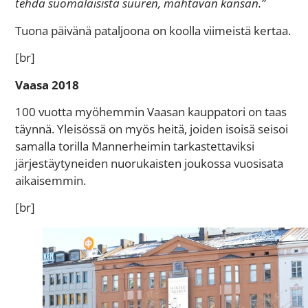
tehdä suomalaisista suuren, mahtavan kansan.”
Tuona päivänä pataljoona on koolla viimeistä kertaa.
[br]
Vaasa 2018
100 vuotta myöhemmin Vaasan kauppatori on taas
täynnä. Yleisössä on myös heitä, joiden isoisä seisoi
samalla torilla Mannerheimin tarkastettaviksi
järjestäytyneiden nuorukaisten joukossa vuosisata
aikaisemmin.
[br]