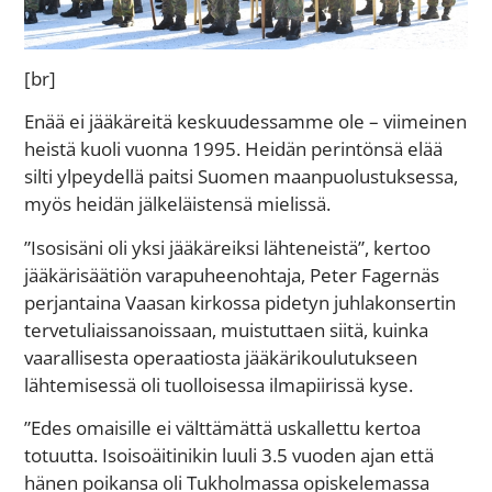
[br]
Enää ei jääkäreitä keskuudessamme ole – viimeinen
heistä kuoli vuonna 1995. Heidän perintönsä elää
silti ylpeydellä paitsi Suomen maanpuolustuksessa,
myös heidän jälkeläistensä mielissä.
”Isosisäni oli yksi jääkäreiksi lähteneistä”, kertoo
jääkärisäätiön varapuheenohtaja, Peter Fagernäs
perjantaina Vaasan kirkossa pidetyn juhlakonsertin
tervetuliaissanoissaan, muistuttaen siitä, kuinka
vaarallisesta operaatiosta jääkärikoulutukseen
lähtemisessä oli tuolloisessa ilmapiirissä kyse.
”Edes omaisille ei välttämättä uskallettu kertoa
totuutta. Isoisoäitinikin luuli 3.5 vuoden ajan että
hänen poikansa oli Tukholmassa opiskelemassa