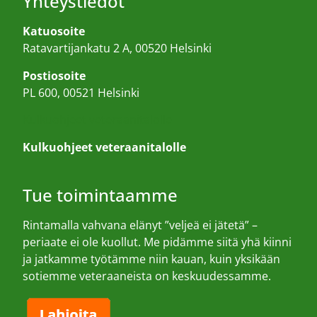
Yhteystiedot
Katuosoite
Ratavartijankatu 2 A, 00520 Helsinki
Postiosoite
PL 600, 00521 Helsinki
Kulkuohjeet veteraanitalolle
Kulkuohjeet veteraanitalolle
Tue toimintaamme
Rintamalla vahvana elänyt ”veljeä ei jätetä” –
periaate ei ole kuollut. Me pidämme siitä yhä kiinni
ja jatkamme työtämme niin kauan, kuin yksikään
sotiemme veteraaneista on keskuudessamme.