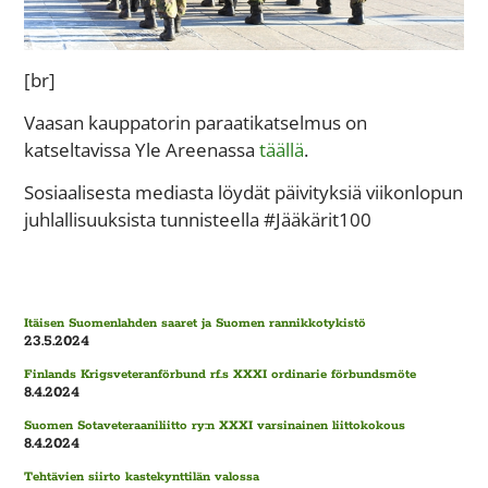
[br]
Vaasan kauppatorin paraatikatselmus on
katseltavissa Yle Areenassa
täällä
.
Sosiaalisesta mediasta löydät päivityksiä viikonlopun
juhlallisuuksista tunnisteella #Jääkärit100
Itäisen Suomenlahden saaret ja Suomen rannikkotykistö
23.5.2024
Finlands Krigsveteranförbund rf.s XXXI ordinarie förbundsmöte
8.4.2024
Suomen Sotaveteraaniliitto ry:n XXXI varsinainen liittokokous
8.4.2024
Tehtävien siirto kastekynttilän valossa