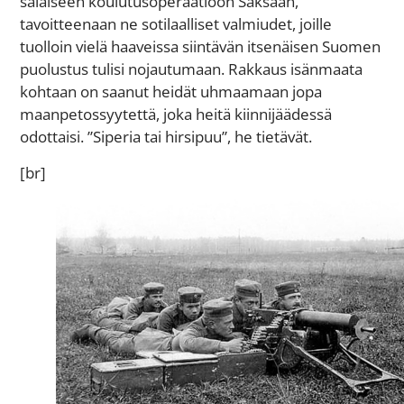
salaiseen koulutusoperaatioon Saksaan,
tavoitteenaan ne sotilaalliset valmiudet, joille
tuolloin vielä haaveissa siintävän itsenäisen Suomen
puolustus tulisi nojautumaan. Rakkaus isänmaata
kohtaan on saanut heidät uhmaamaan jopa
maanpetossyytettä, joka heitä kiinnijäädessä
odottaisi. ”Siperia tai hirsipuu”, he tietävät.
[br]