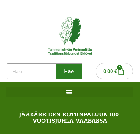
0
Hae
0,00
€
JÄÄKÄREIDEN KOTIINPALUUN 100-
VUOTISJUHLA VAASASSA