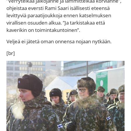
”Verrytelkää jalkojanne ja lämmittelkää korvianne”,
ohjeistaa eversti Rami Saari isällisesti eteensä
levittyviä paraatijoukkoja ennen katselmuksen
virallisen osuuden alkua. ”Ja tarkistakaa että
kaverikin on toimintakuntoinen”.
Veljeä ei jätetä oman onnensa nojaan nytkään.
[br]