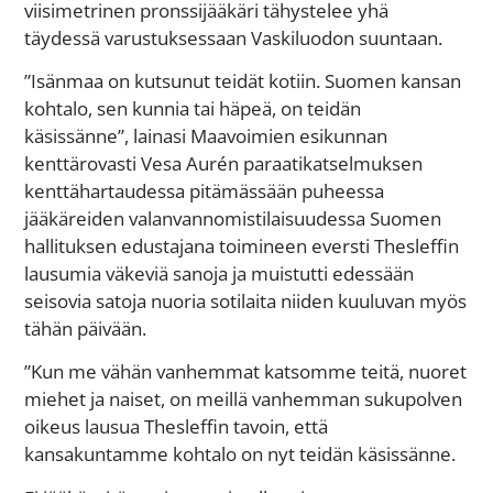
viisimetrinen pronssijääkäri tähystelee yhä
täydessä varustuksessaan Vaskiluodon suuntaan.
”Isänmaa on kutsunut teidät kotiin. Suomen kansan
kohtalo, sen kunnia tai häpeä, on teidän
käsissänne”, lainasi Maavoimien esikunnan
kenttärovasti Vesa Aurén paraatikatselmuksen
kenttähartaudessa pitämässään puheessa
jääkäreiden valanvannomistilaisuudessa Suomen
hallituksen edustajana toimineen eversti Thesleffin
lausumia väkeviä sanoja ja muistutti edessään
seisovia satoja nuoria sotilaita niiden kuuluvan myös
tähän päivään.
”Kun me vähän vanhemmat katsomme teitä, nuoret
miehet ja naiset, on meillä vanhemman sukupolven
oikeus lausua Thesleffin tavoin, että
kansakuntamme kohtalo on nyt teidän käsissänne.