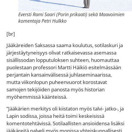
Eversti Rami Saari (Porin prikaati) sekä Maavoimien
komentaja Petri Hulkko
[br]
Jääkäreiden Saksassa saama koulutus, sotilaskuri ja
järjestäytyneisyys olivat ratkaisevassa asemassa
sisällissodan lopputuloksen suhteen, huomauttaa
puolestaan professori Martti Häikiö esitelmässään
perjantain kansainvälisessä juhlaseminaarissa,
mutta viikonlopun puheenvuorot korostavat
samojen tekijöiden panosta myös historian
myöhemmissä käänteissä.
”Jääkärien merkitys oli kiistaton myös talvi- jatko-, ja
Lapin sodissa, joissa heitä toimi keskeisissä
komentotehtävissä. Sotilaallisten ansioidensa lisäksi
jääkäreitä palveli myös monissa yhteiskunnallisesti