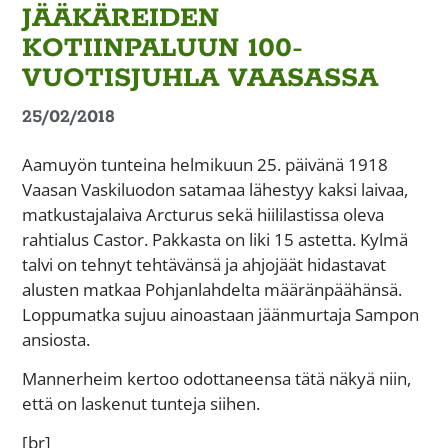
JÄÄKÄREIDEN
KOTIINPALUUN 100-
VUOTISJUHLA VAASASSA
25/02/2018
Aamuyön tunteina helmikuun 25. päivänä 1918
Vaasan Vaskiluodon satamaa lähestyy kaksi laivaa,
matkustajalaiva Arcturus sekä hiililastissa oleva
rahtialus Castor. Pakkasta on liki 15 astetta. Kylmä
talvi on tehnyt tehtävänsä ja ahjojäät hidastavat
alusten matkaa Pohjanlahdelta määränpäähänsä.
Loppumatka sujuu ainoastaan jäänmurtaja Sampon
ansiosta.
Mannerheim kertoo odottaneensa tätä näkyä niin,
että on laskenut tunteja siihen.
[br]