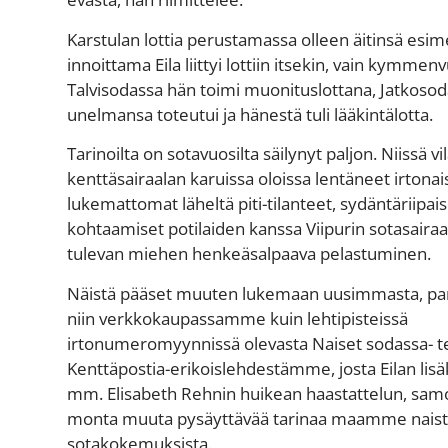
Karstulan lottia perustamassa olleen äitinsä esim
innoittama Eila liittyi lottiin itsekin, vain kymmen
Talvisodassa hän toimi muonituslottana, Jatkoso
unelmansa toteutui ja hänestä tuli lääkintälotta.
Tarinoilta on sotavuosilta säilynyt paljon. Niissä vi
kenttäsairaalan karuissa oloissa lentäneet irtonais
lukemattomat läheltä piti-tilanteet, sydäntäriipai
kohtaamiset potilaiden kanssa Viipurin sotasairaa
tulevan miehen henkeäsalpaava pelastuminen.
Näistä pääset muuten lukemaan uusimmasta, par
niin verkkokaupassamme kuin lehtipisteissä
irtonumeromyynnissä olevasta Naiset sodassa- 
Kenttäpostia-erikoislehdestämme, josta Eilan lisä
mm. Elisabeth Rehnin huikean haastattelun, sam
monta muuta pysäyttävää tarinaa maamme nais
sotakokemuksista.