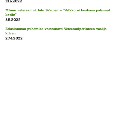
13.6.2022
Minun veteraanini: Into Salonen – ”Veikko ei koskaan palannut
kotiin”
6.5.2022
Eduskunnan puhemies vastaanotti Veteraaniperinteen vaalija -
kilven
27.4.2022