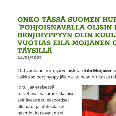
ONKO TÄSSÄ SUOMEN HUR
”POHJOISNAVALLA OLISIN
BENJIHYPPYYN OLIN KUULE
VUOTIAS EILA MOIJANEN
TÄYSILLÄ
24/01/2022
100-vuotiaan nurmijärveläislotan
Eila Moijasen
e
vaikka se benjihyppy jäikin aikoinaan Afrikassa t
Jo tulijaa eteisessä
tervehtivät väliamerikkalaiset
seinävaatteet, eksoottiset
olkihatut ja afrikkalaiset
naamiot kertovat, ettei