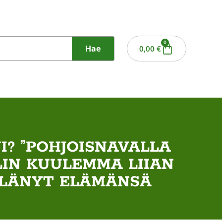
0
Hae
0,00
€
? ”POHJOISNAVALLA
LIN KUULEMMA LIIAN
 ELÄNYT ELÄMÄNSÄ