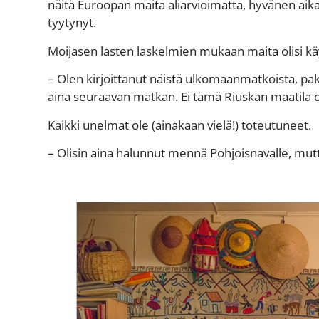
näitä Euroopan maita aliarvioimatta, hyvänen aika!
tyytynyt.
Moijasen lasten laskelmien mukaan maita olisi k
– Olen kirjoittanut näistä ulkomaanmatkoista, paki
aina seuraavan matkan. Ei tämä Riuskan maatila o
Kaikki unelmat ole (ainakaan vielä!) toteutuneet.
– Olisin aina halunnut mennä Pohjoisnavalle, mut