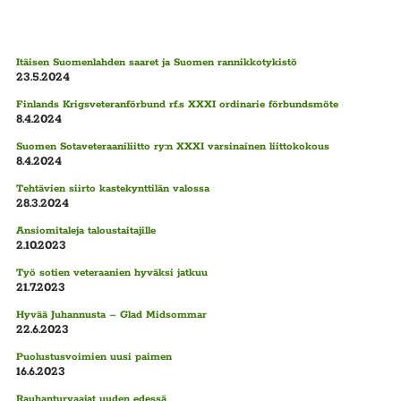
Itäisen Suomenlahden saaret ja Suomen rannikkotykistö
23.5.2024
Finlands Krigsveteranförbund rf.s XXXI ordinarie förbundsmöte
8.4.2024
Suomen Sotaveteraaniliitto ry:n XXXI varsinainen liittokokous
8.4.2024
Tehtävien siirto kastekynttilän valossa
28.3.2024
Ansiomitaleja taloustaitajille
2.10.2023
Työ sotien veteraanien hyväksi jatkuu
21.7.2023
Hyvää Juhannusta – Glad Midsommar
22.6.2023
Puolustusvoimien uusi paimen
16.6.2023
Rauhanturvaajat uuden edessä