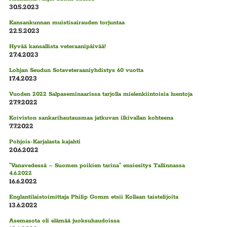
30.5.2023
Kansankunnan muistisairauden torjuntaa
22.5.2023
Hyvää kansallista veteraanipäivää!
27.4.2023
Lohjan Seudun Sotaveteraaniyhdistys 60 vuotta
17.4.2023
Vuoden 2022 Salpaseminaarissa tarjolla mielenkiintoisia luentoja
27.9.2022
Koiviston sankarihautausmaa jatkuvan ilkivallan kohteena
7.7.2022
Pohjois-Karjalasta kajahti
20.6.2022
”Vanavedessä – Suomen poikien tarina” ensiesitys Tallinnassa
4.6.2022
16.6.2022
Englantilaistoimittaja Philip Gomm etsii Kollaan taistelijoita
13.6.2022
Asemasota oli elämää juoksuhaudoissa