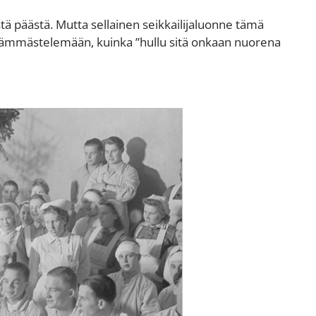
tä päästä. Mutta sellainen seikkailijaluonne tämä
 hämmästelemään, kuinka ”hullu sitä onkaan nuorena