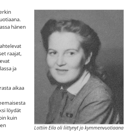
erkin
vuotiaana.
dassa hänen
lahtelevat
et raajat,
sevat
lassa ja
asta aikaa
teemaisesta
ksi löydät
oin kuin
ten
Lottiin Eila oli liittynyt jo kymmenvuotiaana