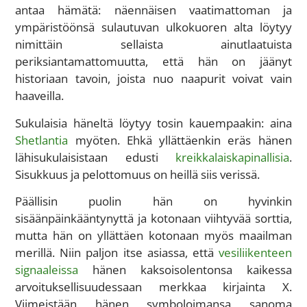
antaa hämätä: näennäisen vaatimattoman ja
ympäristöönsä sulautuvan ulkokuoren alta löytyy
nimittäin sellaista ainutlaatuista
periksiantamattomuutta, että hän on jäänyt
historiaan tavoin, joista nuo naapurit voivat vain
haaveilla.
Sukulaisia häneltä löytyy tosin kauempaakin: aina
Shetlantia
myöten. Ehkä yllättäenkin eräs hänen
lähisukulaisistaan edusti
kreikkalaiskapinallisia
.
Sisukkuus ja pelottomuus on heillä siis verissä.
Päällisin puolin hän on hyvinkin
sisäänpäinkääntynyttä ja kotonaan viihtyvää sorttia,
mutta hän on yllättäen kotonaan myös maailman
merillä. Niin paljon itse asiassa, että
vesiliikenteen
signaaleissa
hänen kaksoisolentonsa kaikessa
arvoituksellisuudessaan merkkaa kirjainta X.
Viimeistään hänen symboloimansa sanoma