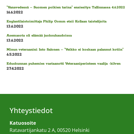
”Vanavedessä – Suomen poikien tarina” ensiesitys Tallinnassa 4.6.2022
16.6.2022
Englantilaistoimittaja Philip Gomm etsii Kollaan taistelijoita
13.6.2022
Asemasota oli elämää juoksuhaudoissa
13.6.2022
Minun veteraanini: Into Salonen – ”Veikko ei koskaan palannut kotiin”
6.5.2022
Eduskunnan puhemies vastaanotti Veteraaniperinteen vaalija -kilven
27.4.2022
Yhteystiedot
Katuosoite
Ratavartijankatu 2 A, 00520 Helsinki