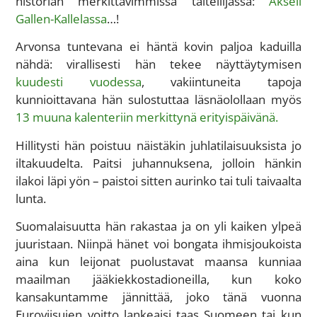
historian merkittävimmissä taiteilijassa:
Akseli
Gallen-Kallelassa
…!
Arvonsa tuntevana ei häntä kovin paljoa kaduilla
nähdä: virallisesti hän tekee näyttäytymisen
kuudesti vuodessa
, vakiintuneita tapoja
kunnioittavana hän sulostuttaa läsnäolollaan myös
13 muuna kalenteriin merkittynä erityispäivänä.
Hillitysti hän poistuu näistäkin juhlatilaisuuksista jo
iltakuudelta. Paitsi juhannuksena, jolloin hänkin
ilakoi läpi yön – paistoi sitten aurinko tai tuli taivaalta
lunta.
Suomalaisuutta hän rakastaa ja on yli kaiken ylpeä
juuristaan. Niinpä hänet voi bongata ihmisjoukoista
aina kun leijonat puolustavat maansa kunniaa
maailman jääkiekkostadioneilla, kun koko
kansakuntamme jännittää, joko tänä vuonna
Euroviisujen voitto lankeaisi taas Suomeen tai kun