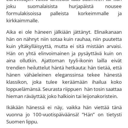
joku suomalaisista hurjapäistä nousee
formulakisoissa palleista korkeimmalle ja
kirkkaimmalle.
Aika ei ole häneen jälkiään jättänyt. Elinaikanaan
hän on nähnyt niin sotaa kuin rauhaa, niin puutetta
kuin yltäkylläisyyttä, mutta ei sitä mistään arvaisi.
Hän on yhtä elinvoimainen ja pysäyttävä kuin on
aina ollutkin. Ajattoman tyyli-ikonin lailla eivät
trendien heiluttelut häntä hetkauta: hän tietää, että
hänen vähäeleinen eleganssinsa tekee hänestä
klassikon, joka tulee keräämään ihailua koko
loppuelämänsä. Seurasta riippuen hän tosin saattaa
hieman räväyttää; joko halkioin tai leijonakoristein.
Ikäkään hänessä ei näy, vaikka hän viettää tänä
vuonna jo 100-vuotispäiväänsä! ”Hän” on tietysti
Suomen lippu.