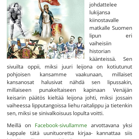
johdattelee
lukijansa
kiinostavalle
matkalle Suomen
lipun eri
vaiheisiin
historian
käänteissä. Sen
sivuilta oppii, miksi juuri leijona on kotiutunut
pohjoisen kansamme vaakunaan, millaiset
kansanosat halusivat nähdä sen lipussakin,
millaiseen punakeltaiseen kapinaan Venäjän
keisarin päätös kieltää leijona johti, miksi jossain
vaiheessa lipputangoissa liehu raitalippu ja tietenkin
sen, miksi se sinivalkoisuus lopulta voitti.
Meillä on
Facebook-sivullamme
arvottavana yksi
kappale tätä uunituoretta kirjaa- kannattaa siis