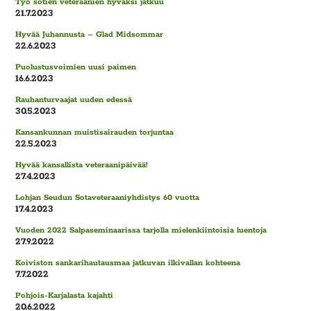
Työ sotien veteraanien hyväksi jatkuu
21.7.2023
Hyvää Juhannusta – Glad Midsommar
22.6.2023
Puolustusvoimien uusi paimen
16.6.2023
Rauhanturvaajat uuden edessä
30.5.2023
Kansankunnan muistisairauden torjuntaa
22.5.2023
Hyvää kansallista veteraanipäivää!
27.4.2023
Lohjan Seudun Sotaveteraaniyhdistys 60 vuotta
17.4.2023
Vuoden 2022 Salpaseminaarissa tarjolla mielenkiintoisia luentoja
27.9.2022
Koiviston sankarihautausmaa jatkuvan ilkivallan kohteena
7.7.2022
Pohjois-Karjalasta kajahti
20.6.2022