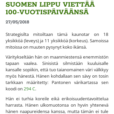
SUOMEN LIPPU VIETTÄÄ
100-VUOTISPÄIVÄÄNSÄ
27/05/2018
Strategisilta mitoiltaan tämä kaunotar on 18
yksikköä (leveys) ja 11 yksikköä (korkeus). Samoissa
mitoissa on muuten pysynyt koko ikänsä.
Väritykseltään hän on maanmiestensä enemmistön
tapaan vaalea. Sinisistä silmistään kuuluisalle
kansalle sopiikin, että tuo taianomainen väri välkkyy
myös hänestä. Hänen kohdallaan sen sävy on tosin
tarkkaan määritetty: Pantonen värikartassa sen
koodi on
294 C
.
Hän ei turhia koreile eikä erikoisuudentavoittelua
harrasta. Hänen ulkomuotonsa on hyvin yhtenevä
hänen naapureidensa kanssa, mutta tämän ei tule