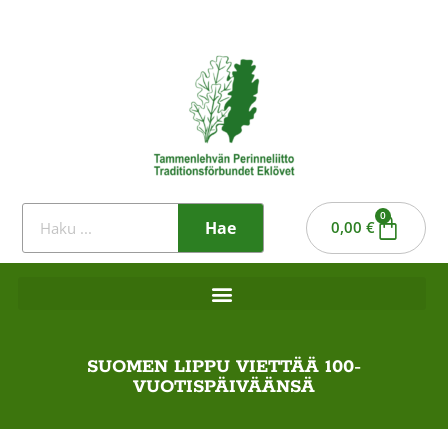
0
Hae
0,00
€
SUOMEN LIPPU VIETTÄÄ 100-
VUOTISPÄIVÄÄNSÄ