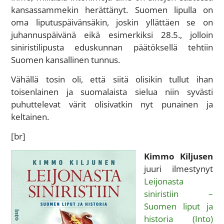
kansassammekin herättänyt. Suomen lipulla on
oma liputuspäivänsäkin, joskin yllättäen se on
juhannuspäivänä eikä esimerkiksi 28.5., jolloin
siniristilipusta eduskunnan päätöksellä tehtiin
Suomen kansallinen tunnus.
Vähällä tosin oli, että siitä olisikin tullut ihan
toisenlainen ja suomalaista sielua niin syvästi
puhuttelevat värit olisivatkin nyt punainen ja
keltainen.
[br]
Kimmo Kiljusen
juuri ilmestynyt
Leijonasta
siniristiin –
Suomen liput ja
historia (Into)