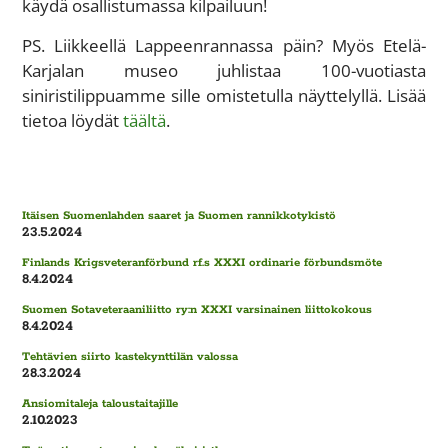
käydä osallistumassa kilpailuun!
PS. Liikkeellä Lappeenrannassa päin? Myös Etelä-
Karjalan museo juhlistaa 100-vuotiasta
siniristilippuamme sille omistetulla näyttelyllä. Lisää
tietoa löydät
täältä
.
Itäisen Suomenlahden saaret ja Suomen rannikkotykistö
23.5.2024
Finlands Krigsveteranförbund rf.s XXXI ordinarie förbundsmöte
8.4.2024
Suomen Sotaveteraaniliitto ry:n XXXI varsinainen liittokokous
8.4.2024
Tehtävien siirto kastekynttilän valossa
28.3.2024
Ansiomitaleja taloustaitajille
2.10.2023