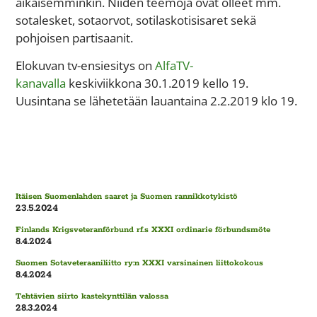
aikaisemminkin. Niiden teemoja ovat olleet mm.
sotalesket, sotaorvot, sotilaskotisisaret sekä
pohjoisen partisaanit.
Elokuvan tv-ensiesitys on
AlfaTV-
kanavalla
keskiviikkona 30.1.2019 kello 19.
Uusintana se lähetetään lauantaina 2.2.2019 klo 19.
Itäisen Suomenlahden saaret ja Suomen rannikkotykistö
23.5.2024
Finlands Krigsveteranförbund rf.s XXXI ordinarie förbundsmöte
8.4.2024
Suomen Sotaveteraaniliitto ry:n XXXI varsinainen liittokokous
8.4.2024
Tehtävien siirto kastekynttilän valossa
28.3.2024