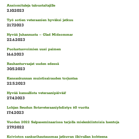
Ansiomitaleja taloustaitajille
2.10.2023
Työ sotien veteraanien hyväksi jatkuu
21.7.2023
Hyvää Juhannusta – Glad Midsommar
22.6.2023
Puolustusvoimien uusi paimen
16.6.2023
Rauhanturvaajat uuden edessä
30.5.2023
Kansankunnan muistisairauden torjuntaa
22.5.2023
Hyvää kansallista veteraanipäivää!
27.4.2023
Lohjan Seudun Sotaveteraaniyhdistys 60 vuotta
17.4.2023
Vuoden 2022 Salpaseminaarissa tarjolla mielenkiintoisia luentoja
27.9.2022
Koiviston sankarihautausmaa jatkuvan ilkivallan kohteena