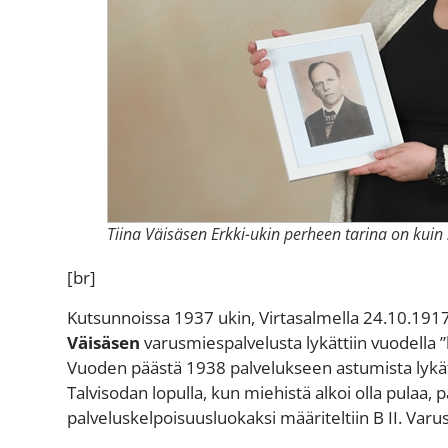
Tiina Väisäsen Erkki-ukin perheen tarina on kui
[br]
Kutsunnoissa 1937 ukin
, Virtasalmella 24.10.19
Väisäsen
varusmiespalvelusta lykättiin vuodella 
Vuoden päästä 1938 palvelukseen astumista lykät
Talvisodan lopulla, kun miehistä alkoi olla pulaa, 
palveluskelpoisuusluokaksi määriteltiin B II. Varu