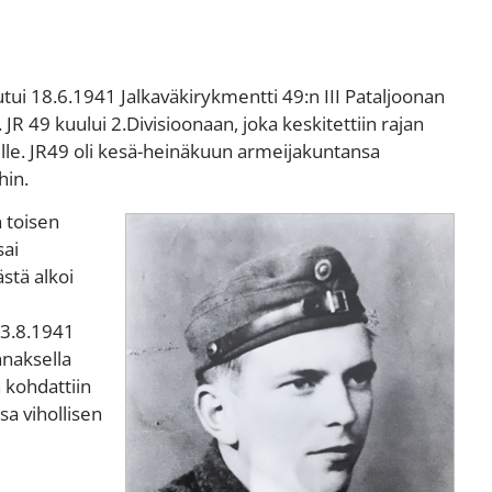
utui 18.6.1941 J
alkaväkirykmentti
49:n III Pataljoonan
R 49 kuului 2.Divisioonaan, joka keskitettiin rajan
elle. JR49 oli kesä-heinäkuun armeijakuntansa
ihin.
 toisen
sai
stä alkoi
3.8.1941
nnaksella
 kohdattiin
sa vihollisen