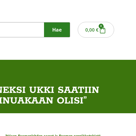
0
Hae
0,00
€
EKSI UKKI SAATIIN
INUAKAAN OLISI”
Itäisen Suomenlahden saaret ja Suomen rannikkotykistö