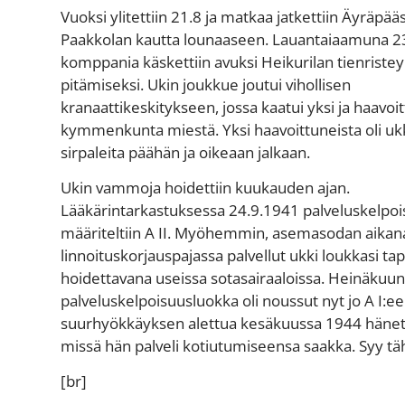
Vuoksi ylitettiin 21.8 ja matkaa jatkettiin Äyräpääs
Paakkolan kautta lounaaseen. Lauantaiaamuna 23
komppania käskettiin avuksi Heikurilan tienriste
pitämiseksi. Ukin joukkue joutui vihollisen
kranaattikeskitykseen, jossa kaatui yksi ja haavoit
kymmenkunta miestä. Yksi haavoittuneista oli ukki
sirpaleita päähän ja oikeaan
jalkaan.
Ukin vammoja hoidettiin
kuukauden
ajan.
Lääkärintarkastuksessa 24.9.1941 palveluskelpo
määriteltiin A II.
Myöhemmin, asemasodan aikan
linnoituskorjauspajassa palvellut
ukki loukkasi ta
hoidettavana useissa sotasairaaloissa. Heinäkuu
palveluskelpoisuusluokka oli
noussut nyt jo
A I
:ee
suurhyökkäyksen alettua kesäku
u
ssa 1944 hänet 
missä hän palveli kotiutumiseensa saakka.
Syy tä
[br]