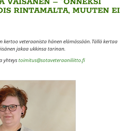
A VÄISÄNEN – ”ONNEKSI
OIS RINTAMALTA, MUUTEN EI
en kertoo veteraanista hänen elämässään. Tällä kertaa
äisänen jakaa ukkinsa tarinan.
ta yhteys
toimitus@sotaveteraaniliitto.fi