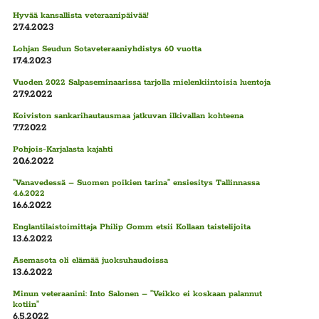
Hyvää kansallista veteraanipäivää!
27.4.2023
Lohjan Seudun Sotaveteraaniyhdistys 60 vuotta
17.4.2023
Vuoden 2022 Salpaseminaarissa tarjolla mielenkiintoisia luentoja
27.9.2022
Koiviston sankarihautausmaa jatkuvan ilkivallan kohteena
7.7.2022
Pohjois-Karjalasta kajahti
20.6.2022
”Vanavedessä – Suomen poikien tarina” ensiesitys Tallinnassa
4.6.2022
16.6.2022
Englantilaistoimittaja Philip Gomm etsii Kollaan taistelijoita
13.6.2022
Asemasota oli elämää juoksuhaudoissa
13.6.2022
Minun veteraanini: Into Salonen – ”Veikko ei koskaan palannut
kotiin”
6.5.2022