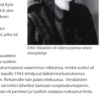
tä Kylä-
.8 ukin
yksen
tui
, joka sai
Erkki Väisänen oli veljessarjansa ainoa
eloonjäänyt
isuudeksi
a
tuolloin
paturmaisesti vasemman nilkkansa, minkä vuoksi oli
n lopulla 1943 tehdyssä
lääkärintarkastuksessa
n.
Rintamalle hän palasi elokuussa.
V
enäläisten
siirrettiin lähetiksi Saimaan suojeluskuntapiiriin,
hän oli perheen jo tuolloin sodasta maksama hinta.