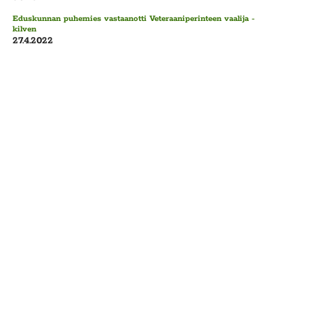
Eduskunnan puhemies vastaanotti Veteraaniperinteen vaalija -
kilven
27.4.2022