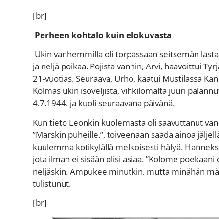
[br]
Perheen kohtalo kuin elokuvasta
Ukin vanhemmilla oli torpassaan seitsemän lasta: 
ja neljä poikaa.
Pojista vanhin, Arvi, haavoittui Ty
21-vuotias. Seuraava, Urho, kaatui Mustilassa K
Kolmas ukin isoveljistä,
vihkilomalta juuri palannu
4.7.1944. ja kuoli seuraavana päivänä.
Kun tieto Leonkin kuolemasta oli saavuttanut v
”Marskin puheille.”, toiveenaan saada ainoa jäljell
kuulemma
koti
kylällä melkoisesti hälyä.
Hanneksen
jota ilman ei
sisään
olisi asiaa
. ”Kolome poekaani 
neljäskin. Ampukee minutkin, mutta minähän mä
tulistunut.
[br]