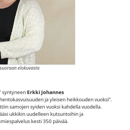
n suoraan elokuvasta
17 syntyneen
Erkki Johannes
”hentokasvuisuuden ja yleisen heikkouden vuoksi”.
tiin samojen syiden vuoksi kahdella vuodella.
pääsi ukkikin uudelleen kutsuntoihin ja
smiespalvelus kesti 350 päivää.