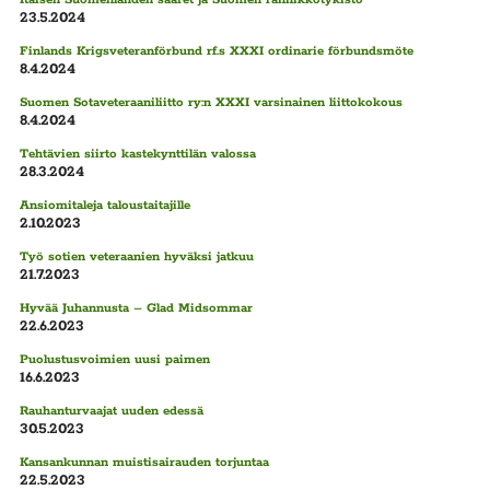
23.5.2024
Finlands Krigsveteranförbund rf.s XXXI ordinarie förbundsmöte
8.4.2024
Suomen Sotaveteraaniliitto ry:n XXXI varsinainen liittokokous
8.4.2024
Tehtävien siirto kastekynttilän valossa
28.3.2024
Ansiomitaleja taloustaitajille
2.10.2023
Työ sotien veteraanien hyväksi jatkuu
21.7.2023
Hyvää Juhannusta – Glad Midsommar
22.6.2023
Puolustusvoimien uusi paimen
16.6.2023
Rauhanturvaajat uuden edessä
30.5.2023
Kansankunnan muistisairauden torjuntaa
22.5.2023