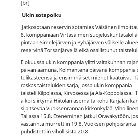
[br]
Ukin sotapolku
Jatkosotaan r
eservin sotamies Väisänen ilmo
i
tta
8. komppaniaan Virtasalmen suojeluskuntatalolla. J
pintaan Simelejärven ja Pyhäjärven väliselle alue
reservin
ä
Torsanjärvellä eikä osallistunut taistelu
Elokuussa ukin komppania ylitti valtakunnan rajan
päivän aamuna. Kolmantena päivänä komppania 
tulikasteen
sa
ja ensimmäiset miehet kaatuivat. Tä
raskas taisteluiden sarja, jossa ukin komppania
taisteli Kilpolassa, Kirvosessa ja Ala-Koppolassa.
1
alkoi siirtymä Hiitolan asemalta kohti Karjalan ka
sijaitsevaa Vuoksenrannan kirkonkylää. Vihollinen
Taljassa 15.8. Eteneminen jatkui Oravakytöön, jos
vastarinta murrettiin 19.8. Vuoksen pohjoisranta
puhdistettiin vihollisista 20.8.