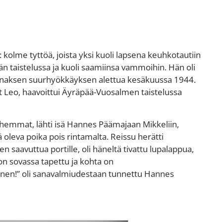
kolme tyttöä, joista yksi kuoli lapsena keuhkotautiin
rjän taistelussa ja kuoli saamiinsa vammoihin. Hän oli
annaksen suurhyökkäyksen alettua kesäkuussa 1944.
t
Leo, haavoittui Äyräpää-Vuosalmen taistelussa
anhemmat,
lähti isä Hannes Päämajaan Mikkeliin,
ä oleva poika pois rintamalta. Reissu herätti
 saavuttua portille, oli häneltä tivattu lupalappua,
on sovassa tapettu ja kohta on
nen!” oli sanavalmiudestaan tunnettu Hannes