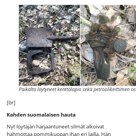
Paikalta löytyneet kenttälapio sekä petroolikeittimen o
[br]
Kahden suomalaisen hauta
Nyt löytäjän harjaantuneet silmät alkoivat
hahmottaa pommikuopan ihan eri lailla. Hän