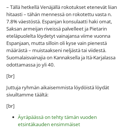
– Tällä hetkellä Venäjällä rokotukset etenevät liian
hitaasti – tähän mennessä on rokotettu vasta n.
7.8% väestöstä. Espanjan konsulaatti haki omat,
Saksan armeijan riveissä palvelleet ja Pietarin
eteläpuolelta löydetyt vainajansa viime vuonna
Espanjaan, mutta silloin oli kyse vain pienestä
määrästä – muistaakseni neljästä tai viidestä.
Suomalaisvainajia on Kannaksella ja Itä-Karjalassa
odottamassa jo yli 40.
[br]
Juttuja ryhmän aikaisemmista löydöistä löydät
sivuiltamme täältä:
[br]
Äyräpäässä on tehty tämän vuoden
etsintäkauden ensimmäiset