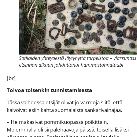
Sotilaiden yhteydestä löytynyttä tarpeistoa – yläreunas
etsinnän alkuun johdattanut hammastahnatuubi
[br]
Toivoa toisenkin tunnistamisesta
Tässä vaiheessa etsijät olivat jo varmoja siitä, että
kaivoivat esiin kahta suomalaista sankarivainajaa.
– He makasivat pommikuopassa poikittain.
Molemmalla oli sirpalehaavoja päissä, toisella lisäksi