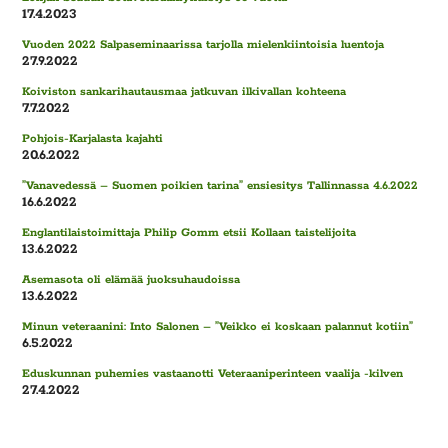
17.4.2023
Vuoden 2022 Salpaseminaarissa tarjolla mielenkiintoisia luentoja
27.9.2022
Koiviston sankarihautausmaa jatkuvan ilkivallan kohteena
7.7.2022
Pohjois-Karjalasta kajahti
20.6.2022
”Vanavedessä – Suomen poikien tarina” ensiesitys Tallinnassa 4.6.2022
16.6.2022
Englantilaistoimittaja Philip Gomm etsii Kollaan taistelijoita
13.6.2022
Asemasota oli elämää juoksuhaudoissa
13.6.2022
Minun veteraanini: Into Salonen – ”Veikko ei koskaan palannut kotiin”
6.5.2022
Eduskunnan puhemies vastaanotti Veteraaniperinteen vaalija -kilven
27.4.2022