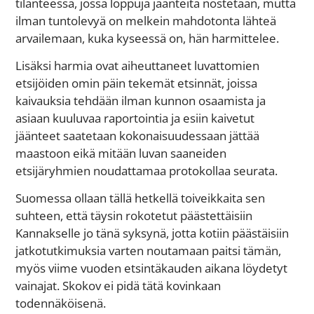
tilanteessa, jossa loppuja jäänteitä nostetaan, mutta
ilman tuntolevyä on melkein mahdotonta lähteä
arvailemaan, kuka kyseessä on, hän harmittelee.
Lisäksi harmia ovat aiheuttaneet luvattomien
etsijöiden omin päin tekemät etsinnät, joissa
kaivauksia tehdään ilman kunnon osaamista ja
asiaan kuuluvaa raportointia ja esiin kaivetut
jäänteet saatetaan kokonaisuudessaan jättää
maastoon eikä mitään luvan saaneiden
etsijäryhmien noudattamaa protokollaa seurata.
Suomessa ollaan tällä hetkellä toiveikkaita sen
suhteen, että täysin rokotetut päästettäisiin
Kannakselle jo tänä syksynä, jotta kotiin päästäisiin
jatkotutkimuksia varten noutamaan paitsi tämän,
myös viime vuoden etsintäkauden aikana löydetyt
vainajat. Skokov ei pidä tätä kovinkaan
todennäköisenä.