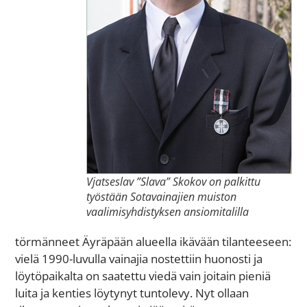
Vjatseslav ”Slava” Skokov on palkittu
työstään Sotavainajien muiston
vaalimisyhdistyksen ansiomitalilla
törmänneet Äyräpään alueella ikävään tilanteeseen:
vielä 1990-luvulla vainajia nostettiin huonosti ja
löytöpaikalta on saatettu viedä vain joitain pieniä
luita ja kenties löytynyt tuntolevy. Nyt ollaan