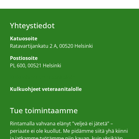
Yhteystiedot
Katuosoite
Ratavartijankatu 2 A, 00520 Helsinki
Postiosoite
PL 600, 00521 Helsinki
Kulkuohjeet veteraanitalolle
Kulkuohjeet veteraanitalolle
Tue toimintaamme
Rintamalla vahvana elänyt ”veljeä ei jätetä” –
periaate ei ole kuollut. Me pidämme siitä yhä kiinni
ja jatkamme työtämme niin kauan, kuin yksikään