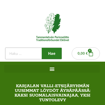
0
Hae
0,00
€
KARJALAN VALLI-ETSIJÄRYHMÄN
UUSIMMAT LÖYDÖT ÄYRÄPÄÄSSÄ:
KAKSI SUOMALAISVAINAJAA, YKSI
TUNTOLEVY