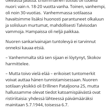
oikeassa jalassa. Ensimmäinen sotilas oli todella
nuori: vain n. 18-20 vuotta vanha. Toinen, vanhempi,
oli noin 30-vuotias. Vanhemmassa sotilaassa
havaitsimme lisäksi huonosti parantuneet olkaluun
ja solisluun murtumat, mahdollisesti Talvisodan
vammoja. Hampaissa oli neljä paikkaa.
Nuoren sankarivainajan tuntolevyä ei tarvinnut
onneksi kauaa etsiä.
– Vanhemmalta sitä sen sijaan ei löytynyt, Skokov
harmittelee.
– Mutta toivo vielä elää – erikoiset tuntomerkit
voivat auttaa hänen tunnistamisessaan. Nuoren
sotilaan yksikkö oli Erillinen Pataljoona 25, mutta
hallussamme olevat tiedot katoamispäivästä ovat
ristiriitaisia: yhdessä lähteessä päivämääräksi
mainitaan 5.7.1944, toisessa 6.7.