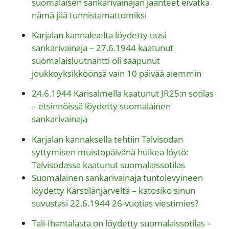
suomalaisen sankarivainajan jäänteet eivätkä
nämä jää tunnistamattomiksi
Karjalan kannakselta löydetty uusi
sankarivainaja – 27.6.1944 kaatunut
suomalaisluutnantti oli saapunut
joukkoyksikköönsä vain 10 päivää aiemmin
24.6.1944 Karisalmella kaatunut JR25:n sotilas
– etsinnöissä löydetty suomalainen
sankarivainaja
Karjalan kannaksella tehtiin Talvisodan
syttymisen muistopäivänä huikea löytö:
Talvisodassa kaatunut suomalaissotilas
Suomalainen sankarivainaja tuntolevyineen
löydetty Kärstilänjärveltä – katosiko sinun
suvustasi 22.6.1944 26-vuotias viestimies?
Tali-Ihantalasta on löydetty suomalaissotilas –