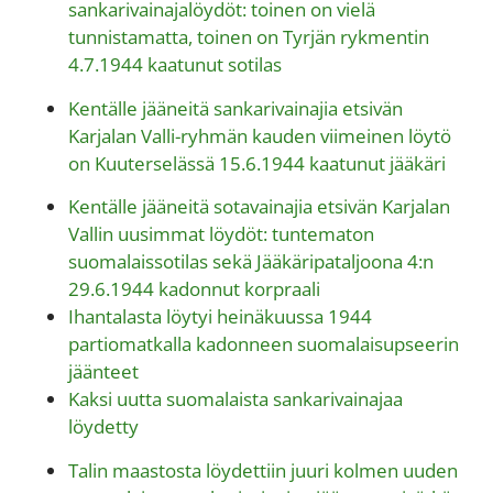
sankarivainajalöydöt: toinen on vielä
tunnistamatta, toinen on Tyrjän rykmentin
4.7.1944 kaatunut sotilas
Kentälle jääneitä sankarivainajia etsivän
Karjalan Valli-ryhmän kauden viimeinen löytö
on Kuuterselässä 15.6.1944 kaatunut jääkäri
Kentälle jääneitä sotavainajia etsivän Karjalan
Vallin uusimmat löydöt: tuntematon
suomalaissotilas sekä Jääkäripataljoona 4:n
29.6.1944 kadonnut korpraali
Ihantalasta löytyi heinäkuussa 1944
partiomatkalla kadonneen suomalaisupseerin
jäänteet
Kaksi uutta suomalaista sankarivainajaa
löydetty
Talin maastosta löydettiin juuri kolmen uuden