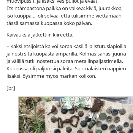
muovipussit, ja lisäksi vesipullot ja eväät.
Etsintämaastona paikka on vaikea: kiviä, juurakkoa,
iso kuoppa… oli selvää, että tulisimme viettämään
tässä samassa kuopassa koko päivän.
Kaivauksia jatkettiin kiireettä.
– Kaksi etsijöistä kaivoi soraa käsillä ja istutuslapioilla
ja nosti sitä kuopasta ämpärillä. Kolmas sahasi juuria
ja välillä tutki nostettua soraa metallinpaljastimella.
Kuopassa oli paljon sirpaleita. Suomalaisten nappien
lisäksi löysimme myös markan kolikon.
[br]