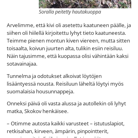
Soralla peitetty hautakuoppa
Arvelimme, että kivi oli asetettu kaatuneen päälle, ja
siihen oli hiilellä kirjoitettu lyhyt tieto kaatuneesta.
Teimme pienen montun kiven viereen, mutta sitten
toisaalta, koivun juurten alta, tulikin esiin reisiluu.
Näin tajusimme, että kuopassa olisi vähintään kaksi
sotavainajaa.
Tunnelma ja odotukset alkoivat löytöjen
lisääntyessä nousta. Reisiluun läheltä löytyi myös
suomalaisia housunnappeja.
Onneksi päivä oli vasta alussa ja autollekin oli lyhyt
matka, Skokov henkäisee.
– Otimme autosta kaikki varusteet – istutuslapiot,
retkisahan, kirveen, ämpärin, pinpointterit,