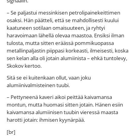
signaalin.
– Se paljastui messinkisen petrolipainekeittimen
osaksi. Hän päätteli, että se mahdollisesti kuului
kaatuneen sotilaan omaisuuteen, ja ryhtyi
haravoimaan lähellä olevaa maastoa. Ensiksi ilman
tulosta, mutta sitten eräässä pommikuopassa
metallinpaljastin piippasi korkeasti, ilmeisesti, koska
sen kelan alla oli jotain alumiinista – ehkä tuntolevy,
Skokov kertoo.
Sitä se ei kuitenkaan ollut, vaan joku
alumiinivalmisteinen tuubi.
– Pettyneenä kaveri aikoi peittää kaivamansa
montun, mutta huomasi sitten jotain. Hänen esiin
kaivamansa alumiinisen tuubin vieressä maasta
harotti jotain: ihmisen kyynärpää.
[br]