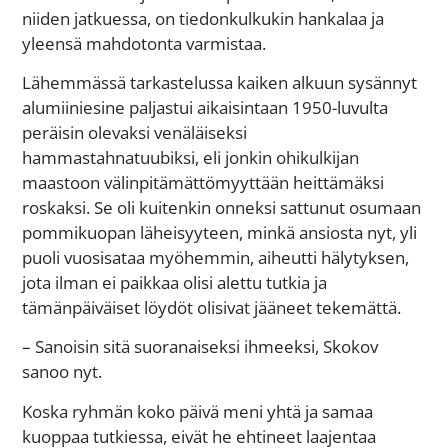
niiden jatkuessa, on tiedonkulkukin hankalaa ja
yleensä mahdotonta varmistaa.
Lähemmässä tarkastelussa kaiken alkuun sysännyt
alumiiniesine paljastui aikaisintaan 1950-luvulta
peräisin olevaksi venäläiseksi
hammastahnatuubiksi, eli jonkin ohikulkijan
maastoon välinpitämättömyyttään heittämäksi
roskaksi. Se oli kuitenkin onneksi sattunut osumaan
pommikuopan läheisyyteen, minkä ansiosta nyt, yli
puoli vuosisataa myöhemmin, aiheutti hälytyksen,
jota ilman ei paikkaa olisi alettu tutkia ja
tämänpäiväiset löydöt olisivat jääneet tekemättä.
– Sanoisin sitä suoranaiseksi ihmeeksi, Skokov
sanoo nyt.
Koska ryhmän koko päivä meni yhtä ja samaa
kuoppaa tutkiessa, eivät he ehtineet laajentaa