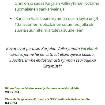
Onni on jo sadas Karjalan Valli-ryhmän löytämä
suomalainen sankarivainaja
Karjalan Valli- etsintäryhmän uusin löytö on JR
13:n suomenruotsalainen sotamies, jolla oli
suuria suunnitelmia tulevaisuudelleen
Kuvat ovat peräisin Karjalan Valli-ryhmän
Facebook-
sivulta
, jonne he päivittävät etsintöjensä kulkua.
Suosittelemme ehdottomasti ryhmän seuraajaksi
liittymistä!
Itäisen Suomenlahden saaret ja Suomen rannikkotykistö
23.5.2024
Finlands Krigsveteranförbund rf.s XXXI ordinarie förbundsmöte
8.4.2024