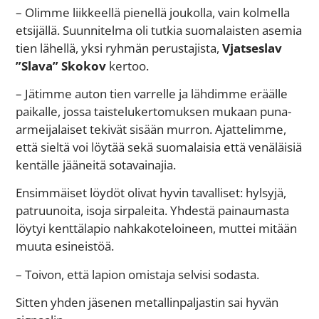
– Olimme liikkeellä pienellä joukolla, vain kolmella
etsijällä. Suunnitelma oli tutkia suomalaisten asemia
tien lähellä, yksi ryhmän perustajista,
Vjatseslav
”Slava” Skokov
kertoo.
– Jätimme auton tien varrelle ja lähdimme eräälle
paikalle, jossa taistelukertomuksen mukaan puna-
armeijalaiset tekivät sisään murron. Ajattelimme,
että sieltä voi löytää sekä suomalaisia että venäläisiä
kentälle jääneitä sotavainajia.
Ensimmäiset löydöt olivat hyvin tavalliset: hylsyjä,
patruunoita, isoja sirpaleita. Yhdestä painaumasta
löytyi kenttälapio nahkakoteloineen, muttei mitään
muuta esineistöä.
– Toivon, että lapion omistaja selvisi sodasta.
Sitten yhden jäsenen metallinpaljastin sai hyvän