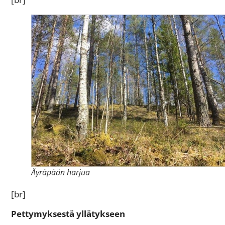
Äyräpään harjua
[br]
Pettymyksestä yllätykseen