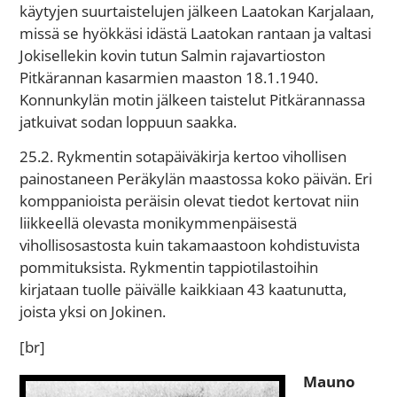
käytyjen suurtaistelujen jälkeen Laatokan Karjalaan,
missä se hyökkäsi idästä Laatokan rantaan ja valtasi
Jokisellekin kovin tutun Salmin rajavartioston
Pitkärannan kasarmien maaston 18.1.1940.
Konnunkylän motin jälkeen taistelut Pitkärannassa
jatkuivat sodan loppuun saakka.
25.2. Rykmentin sotapäiväkirja kertoo vihollisen
painostaneen Peräkylän maastossa koko päivän. Eri
komppanioista peräisin olevat tiedot kertovat niin
liikkeellä olevasta monikymmenpäisestä
vihollisosastosta kuin takamaastoon kohdistuvista
pommituksista. Rykmentin tappiotilastoihin
kirjataan tuolle päivälle kaikkiaan 43 kaatunutta,
joista yksi on Jokinen.
[br]
Mauno