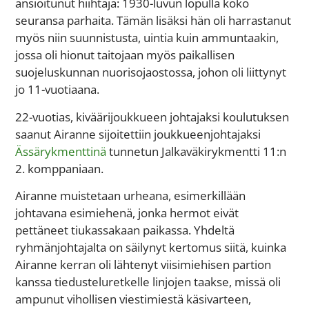
ansioitunut hiihtäjä: 1930-luvun lopulla koko
seuransa parhaita. Tämän lisäksi hän oli harrastanut
myös niin suunnistusta, uintia kuin ammuntaakin,
jossa oli hionut taitojaan myös paikallisen
suojeluskunnan nuorisojaostossa, johon oli liittynyt
jo 11-vuotiaana.
22-vuotias, kiväärijoukkueen johtajaksi koulutuksen
saanut Airanne sijoitettiin joukkueenjohtajaksi
Ässärykmenttinä
tunnetun Jalkaväkirykmentti 11:n
2. komppaniaan.
Airanne muistetaan urheana, esimerkillään
johtavana esimiehenä, jonka hermot eivät
pettäneet tiukassakaan paikassa. Yhdeltä
ryhmänjohtajalta on säilynyt kertomus siitä, kuinka
Airanne kerran oli lähtenyt viisimiehisen partion
kanssa tiedusteluretkelle linjojen taakse, missä oli
ampunut vihollisen viestimiestä käsivarteen,