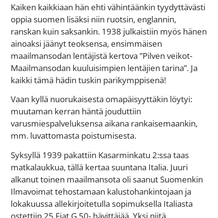
Kaiken kaikkiaan hän ehti vähintäänkin tyydyttävästi
oppia suomen lisäksi niin ruotsin, englannin,
ranskan kuin saksankin. 1938 julkaistiin myös hänen
ainoaksi jäänyt teoksensa, ensimmäisen
maailmansodan lentäjistä kertova ”Pilven veikot-
Maailmansodan kuuluisimpien lentäjien tarina”. Ja
kaikki tämä hädin tuskin parikymppisenä!
Vaan kyllä nuorukaisesta omapäisyyttäkin löytyi:
muutaman kerran häntä jouduttiin
varusmiespalveluksensa aikana rankaisemaankin,
mm. luvattomasta poistumisesta.
Syksyllä 1939 pakattiin Kasarminkatu 2:ssa taas
matkalaukkua, tällä kertaa suuntana Italia. Juuri
alkanut toinen maailmansota oli saanut Suomenkin
Ilmavoimat tehostamaan kalustohankintojaan ja
lokakuussa allekirjoitetulla sopimuksella Italiasta
ostettiin 25 Fiat G.50- hävittäjää. Yksi niitä