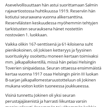
Asevelvollisuuttaan hän astui suorittamaan Salmin
rajavartiostossa huhtikuussa 1919. Reserviin hän
kotiutui seuraavana vuonna alikersanttina.
Reserviläisten keskuudessa myöhemmin tehtyjen
tarkistusten seurauksena hänet nostettiin
nostoväen 1. luokkaan.
Vaikka olikin 167-senttisenä ja 61-kiloisena suht
pienikokoinen, oli Jokisen ketteryys ja fyysinen
suorituskyky osoitettu moneen kertaan toimivaksi
mm. jalkapallokentillä, missä hän pelasi Helsingin
Toverien sinipaidassa. Seuran ottaessa ensimmäistä
kertaa vuonna 1917 osaa Helsingin piirin III luokan
B-sarjan jalkapallomestaruustotteluun oli Jokinen
mukana voiton kotiin tuoneessa joukkueessa.
Visinä tunnettu Jokinen oli yksi seuran
perustajajäsenistä ja harrasti liikuntaa varsin