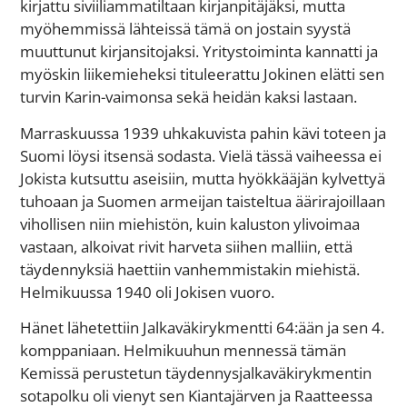
kirjattu siviiliammatiltaan kirjanpitäjäksi, mutta
myöhemmissä lähteissä tämä on jostain syystä
muuttunut kirjansitojaksi. Yritystoiminta kannatti ja
myöskin liikemieheksi tituleerattu Jokinen elätti sen
turvin Karin-vaimonsa sekä heidän kaksi lastaan.
Marraskuussa 1939 uhkakuvista pahin kävi toteen ja
Suomi löysi itsensä sodasta. Vielä tässä vaiheessa ei
Jokista kutsuttu aseisiin, mutta hyökkääjän kylvettyä
tuhoaan ja Suomen armeijan taisteltua äärirajoillaan
vihollisen niin miehistön, kuin kaluston ylivoimaa
vastaan, alkoivat rivit harveta siihen malliin, että
täydennyksiä haettiin vanhemmistakin miehistä.
Helmikuussa 1940 oli Jokisen vuoro.
Hänet lähetettiin Jalkaväkirykmentti 64:ään ja sen 4.
komppaniaan. Helmikuuhun mennessä tämän
Kemissä perustetun täydennysjalkaväkirykmentin
sotapolku oli vienyt sen Kiantajärven ja Raatteessa