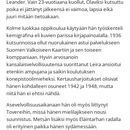
Leander. Vain 23-vuotiaana kuollut, Olaviksi kutsuttu
poika ei jättänyt jälkeensä ei vaimoa, lapsia eikä
juuri mitään tietoakaan.
Kolme luokkaa oppikoulua käytyään hän työskenteli
kemigrafina eli kuvien parissa kirjapainoalalla. 1936
kutsunnoissa ollut nuorukainen astui palvelukseen
Suomen Valkoiseen Kaartiin ja sen toiseen
komppaniaan. Hyvin arvosanoin
kansalaisvelvollisuutensa suorittanut Leira ansioitui
etenkin ampujana ja saikin koulutuksen
konepistoolimieheksi. Kertausharjoitukset olisivat
hänen kohdalleen osuneet 1942 ja 1948, mutta
niitä hän ei ehtisi nähdä.
Asevelvollisuusaikanaan hän oli myös liittynyt
Tovereihin, missä hänen mielilajikseen nousi
suunnistus. Metsän lisäksi myös Eläintarhan radalla
oli erityinen paikka hänen sydämessään.