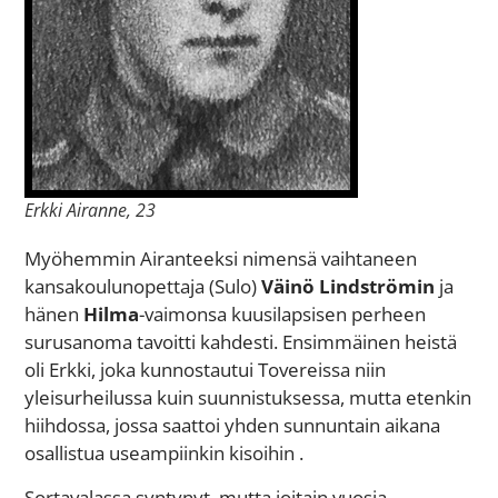
Erkki Airanne, 23
Myöhemmin Airanteeksi nimensä vaihtaneen
kansakoulunopettaja (Sulo)
Väinö Lindströmin
ja
hänen
Hilma
-vaimonsa kuusilapsisen perheen
surusanoma tavoitti kahdesti. Ensimmäinen heistä
oli Erkki, joka kunnostautui Tovereissa niin
yleisurheilussa kuin suunnistuksessa, mutta etenkin
hiihdossa, jossa saattoi yhden sunnuntain aikana
osallistua useampiinkin kisoihin .
Sortavalassa syntynyt, mutta joitain vuosia