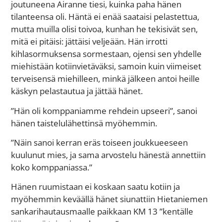
joutuneena Airanne tiesi, kuinka paha hänen
tilanteensa oli. Häntä ei enää saataisi pelastettua,
mutta muilla olisi toivoa, kunhan he tekisivät sen,
mitä ei pitäisi: jättäisi veljeään. Hän irrotti
kihlasormuksensa sormestaan, ojensi sen yhdelle
miehistään kotiinvietäväksi, samoin kuin viimeiset
terveisensä miehilleen, minkä jälkeen antoi heille
käskyn pelastautua ja jättää hänet.
”Hän oli komppaniamme rehdein upseeri”, sanoi
hänen taistelulähettinsä myöhemmin.
”Näin sanoi kerran eräs toiseen joukkueeseen
kuulunut mies, ja sama arvostelu hänestä annettiin
koko komppaniassa.”
Hänen ruumistaan ei koskaan saatu kotiin ja
myöhemmin keväällä hänet siunattiin Hietaniemen
sankarihautausmaalle paikkaan KM 13 ”kentälle