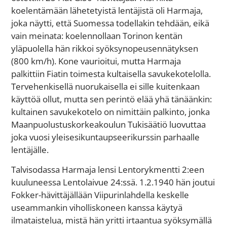
koelentämään lähetetyistä lentäjistä oli Harmaja,
joka näytti, että Suomessa todellakin tehdään, eikä
vain meinata: koelennollaan Torinon kentän
yläpuolella hän rikkoi syöksynopeusennätyksen
(800 km/h). Kone vaurioitui, mutta Harmaja
palkittiin Fiatin toimesta kultaisella savukekotelolla.
Tervehenkisellä nuorukaisella ei sille kuitenkaan
käyttöä ollut, mutta sen perintö elää yhä tänäänkin:
kultainen savukekotelo on nimittäin palkinto, jonka
Maanpuolustuskorkeakoulun Tukisäätiö luovuttaa
joka vuosi yleisesikuntaupseerikurssin parhaalle
lentäjälle.
Talvisodassa Harmaja lensi Lentorykmentti 2:een
kuuluneessa Lentolaivue 24:ssä. 1.2.1940 hän joutui
Fokker-hävittäjällään Viipurinlahdella keskelle
useammankin viholliskoneen kanssa käytyä
ilmataistelua, mistä hän yritti irtaantua syöksymällä