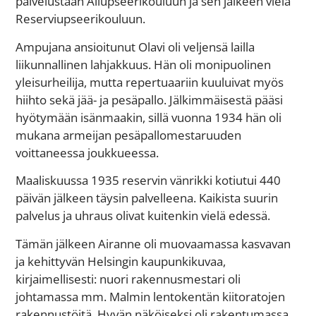
palvelustaan Aliupseerikouluun ja sen jälkeen vielä
Reserviupseerikouluun.
Ampujana ansioitunut Olavi oli veljensä lailla
liikunnallinen lahjakkuus. Hän oli monipuolinen
yleisurheilija, mutta repertuaariin kuuluivat myös
hiihto sekä jää- ja pesäpallo. Jälkimmäisestä pääsi
hyötymään isänmaakin, sillä vuonna 1934 hän oli
mukana armeijan pesäpallomestaruuden
voittaneessa joukkueessa.
Maaliskuussa 1935 reservin vänrikki kotiutui 440
päivän jälkeen täysin palvelleena. Kaikista suurin
palvelus ja uhraus olivat kuitenkin vielä edessä.
Tämän jälkeen Airanne oli muovaamassa kasvavan
ja kehittyvän Helsingin kaupunkikuvaa,
kirjaimellisesti: nuori rakennusmestari oli
johtamassa mm. Malmin lentokentän kiitoratojen
rakennustöitä. Hyvän näköiseksi oli rakentumassa