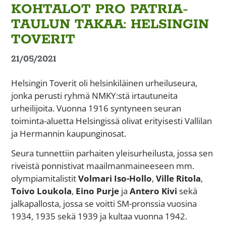
KOHTALOT PRO PATRIA-
TAULUN TAKAA: HELSINGIN
TOVERIT
21/05/2021
Helsingin Toverit oli helsinkiläinen urheiluseura,
jonka perusti ryhmä NMKY:stä irtautuneita
urheilijoita. Vuonna 1916 syntyneen seuran
toiminta-aluetta Helsingissä olivat erityisesti Vallilan
ja Hermannin kaupunginosat.
Seura tunnettiin parhaiten yleisurheilusta, jossa sen
riveistä ponnistivat maailmanmaineeseen mm.
olympiamitalistit
Volmari Iso-Hollo
,
Ville Ritola
,
Toivo Loukola
,
Eino Purje
ja
Antero Kivi
sekä
jalkapallosta, jossa se voitti SM-pronssia vuosina
1934, 1935 sekä 1939 ja kultaa vuonna 1942.