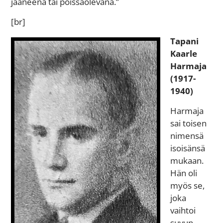
jääneenä tai poissaolevana.”
[br]
Tapani
Kaarle
Harmaja
(1917-
1940)
Harmaja
sai toisen
nimensä
isoisänsä
mukaan.
Hän oli
myös se,
joka
vaihtoi
suvun