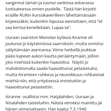
vanginnut tämän ja tuonut vankinsa ankarassa
luotisateessa omien puolelle. Tästä hän kirjoitti
eräälle RUKin kurssikaverilleen lähettämässään
kirjeessäkin, kuitenkin lopussa vannottaen, että ”et
saa kertoa kenellekään. Lupaa se”.
Uuraan saariston Monolan kylässä Airanne oli
joutunut jo käytännössä saarroksiin, mutta onnistui
säilyttämään asemansa. Viime hetkellä joukkue
pääsi kapean aukon kautta perääntymään, jolloin
yksi miehistä kuitenkin haavoittui. Näytti jo
mahdottomalta saada haavoittunut pelastetuksi,
mutta Airanteen rohkeus ja neuvokkuus rohkaisivat
miehiä niin, että yrityksessä onnistuttiin ja
haavoittunut pelastettiin.
Airanne osallistui mm. Hatjalahden, Uuraan ja
Nisalahden taisteluihin. Näistä viimeksi mainittu jäi
hänen viimeisekseen. Hän kaatui 7.3.1940