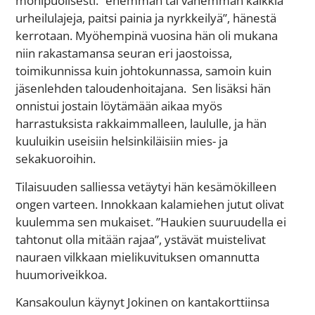
monipuolisesti. ”enemmän tai vähemmän kaikkia
urheilulajeja, paitsi painia ja nyrkkeilyä”, hänestä
kerrotaan. Myöhempinä vuosina hän oli mukana
niin rakastamansa seuran eri jaostoissa,
toimikunnissa kuin johtokunnassa, samoin kuin
jäsenlehden taloudenhoitajana. Sen lisäksi hän
onnistui jostain löytämään aikaa myös
harrastuksista rakkaimmalleen, laululle, ja hän
kuuluikin useisiin helsinkiläisiin mies- ja
sekakuoroihin.
Tilaisuuden salliessa vetäytyi hän kesämökilleen
ongen varteen. Innokkaan kalamiehen jutut olivat
kuulemma sen mukaiset. ”Haukien suuruudella ei
tahtonut olla mitään rajaa”, ystävät muistelivat
nauraen vilkkaan mielikuvituksen omannutta
huumoriveikkoa.
Kansakoulun käynyt Jokinen on kantakorttiinsa