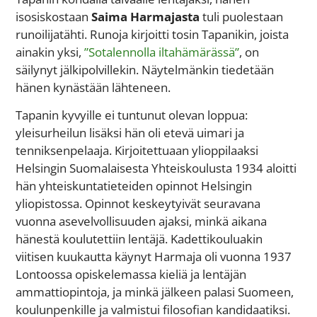
isosiskostaan
Saima Harmajasta
tuli puolestaan
runoilijatähti. Runoja kirjoitti tosin Tapanikin, joista
ainakin yksi,
”Sotalennolla iltahämärässä”
, on
säilynyt jälkipolvillekin. Näytelmänkin tiedetään
hänen kynästään lähteneen.
Tapanin kyvyille ei tuntunut olevan loppua:
yleisurheilun lisäksi hän oli etevä uimari ja
tenniksenpelaaja. Kirjoitettuaan ylioppilaaksi
Helsingin Suomalaisesta Yhteiskoulusta 1934 aloitti
hän yhteiskuntatieteiden opinnot Helsingin
yliopistossa. Opinnot keskeytyivät seuravana
vuonna asevelvollisuuden ajaksi, minkä aikana
hänestä koulutettiin lentäjä. Kadettikouluakin
viitisen kuukautta käynyt Harmaja oli vuonna 1937
Lontoossa opiskelemassa kieliä ja lentäjän
ammattiopintoja, ja minkä jälkeen palasi Suomeen,
koulunpenkille ja valmistui filosofian kandidaatiksi.