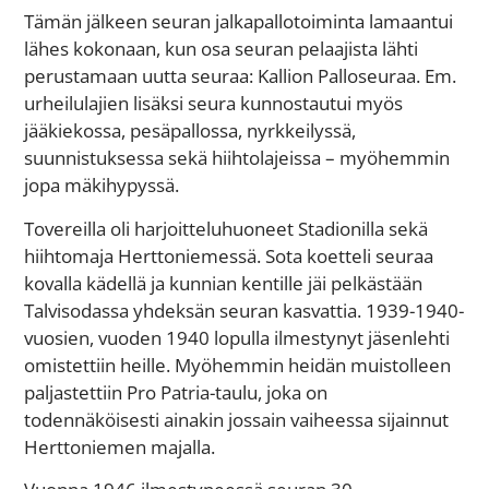
Tämän jälkeen seuran jalkapallotoiminta lamaantui
lähes kokonaan, kun osa seuran pelaajista lähti
perustamaan uutta seuraa: Kallion Palloseuraa. Em.
urheilulajien lisäksi seura kunnostautui myös
jääkiekossa, pesäpallossa, nyrkkeilyssä,
suunnistuksessa sekä hiihtolajeissa – myöhemmin
jopa mäkihypyssä.
Tovereilla oli harjoitteluhuoneet Stadionilla sekä
hiihtomaja Herttoniemessä. Sota koetteli seuraa
kovalla kädellä ja kunnian kentille jäi pelkästään
Talvisodassa yhdeksän seuran kasvattia. 1939-1940-
vuosien, vuoden 1940 lopulla ilmestynyt jäsenlehti
omistettiin heille. Myöhemmin heidän muistolleen
paljastettiin Pro Patria-taulu, joka on
todennäköisesti ainakin jossain vaiheessa sijainnut
Herttoniemen majalla.