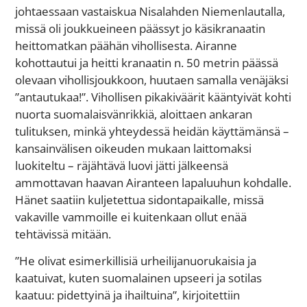
johtaessaan vastaiskua Nisalahden Niemenlautalla,
missä oli joukkueineen päässyt jo käsikranaatin
heittomatkan päähän vihollisesta. Airanne
kohottautui ja heitti kranaatin n. 50 metrin päässä
olevaan vihollisjoukkoon, huutaen samalla venäjäksi
”antautukaa!”. Vihollisen pikakiväärit kääntyivät kohti
nuorta suomalaisvänrikkiä, aloittaen ankaran
tulituksen, minkä yhteydessä heidän käyttämänsä –
kansainvälisen oikeuden mukaan laittomaksi
luokiteltu – räjähtävä luovi jätti jälkeensä
ammottavan haavan Airanteen lapaluuhun kohdalle.
Hänet saatiin kuljetettua sidontapaikalle, missä
vakaville vammoille ei kuitenkaan ollut enää
tehtävissä mitään.
”He olivat esimerkillisiä urheilijanuorukaisia ja
kaatuivat, kuten suomalainen upseeri ja sotilas
kaatuu: pidettyinä ja ihailtuina”, kirjoitettiin