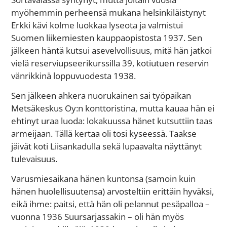
myöhemmin perheensä mukana helsinkiläistynyt
Erkki kävi kolme luokkaa lyseota ja valmistui
Suomen liikemiesten kauppaopistosta 1937. Sen
jälkeen häntä kutsui asevelvollisuus, mitä hän jatkoi
vielä reserviupseerikurssilla 39, kotiutuen reservin
vänrikkinä loppuvuodesta 1938.
Sen jälkeen ahkera nuorukainen sai työpaikan
Metsäkeskus Oy:n konttoristina, mutta kauaa hän ei
ehtinyt uraa luoda: lokakuussa hänet kutsuttiin taas
armeijaan. Tällä kertaa oli tosi kyseessä. Taakse
jäivät koti Liisankadulla sekä lupaavalta näyttänyt
tulevaisuus.
Varusmiesaikana hänen kuntonsa (samoin kuin
hänen huolellisuutensa) arvosteltiin erittäin hyväksi,
eikä ihme: paitsi, että hän oli pelannut pesäpalloa –
vuonna 1936 Suursarjassakin – oli hän myös