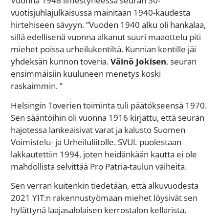
Vuonna 1946 ilmestyneessä seuran 30-
vuotisjuhlajulkaisussa mainitaan 1940-kaudesta
hirtehiseen sävyyn. ”Vuoden 1940 alku oli hankalaa,
sillä edellisenä vuonna alkanut suuri maaottelu piti
miehet poissa urheilukentiltä. Kunnian kentille jäi
yhdeksän kunnon toveria.
Väinö Jokisen
, seuran
ensimmäisiin kuuluneen menetys koski
raskaimmin. ”
Helsingin Toverien toiminta tuli päätökseensä 1970.
Sen sääntöihin oli vuonna 1916 kirjattu, että seuran
hajotessa lankeaisivat varat ja kalusto Suomen
Voimistelu- ja Urheiluliitolle. SVUL puolestaan
lakkautettiin 1994, joten heidänkään kautta ei ole
mahdollista selvittää Pro Patria-taulun vaiheita.
Sen verran kuitenkin tiedetään, että alkuvuodesta
2021 YIT:n rakennustyömaan miehet löysivät sen
hylättynä laajasalolaisen kerrostalon kellarista,