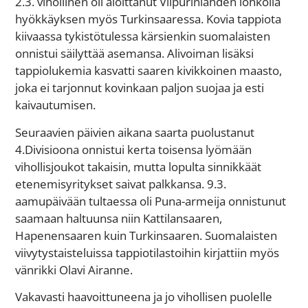
2.3. vihollinen oli aloittanut Viipurinlahden lohkolla
hyökkäyksen myös Turkinsaaressa. Kovia tappiota
kiivaassa tykistötulessa kärsienkin suomalaisten
onnistui säilyttää asemansa. Alivoiman lisäksi
tappiolukemia kasvatti saaren kivikkoinen maasto,
joka ei tarjonnut kovinkaan paljon suojaa ja esti
kaivautumisen.
Seuraavien päivien aikana saarta puolustanut
4.Divisioona onnistui kerta toisensa lyömään
vihollisjoukot takaisin, mutta lopulta sinnikkäät
etenemisyritykset saivat palkkansa. 9.3.
aamupäivään tultaessa oli Puna-armeija onnistunut
saamaan haltuunsa niin Kattilansaaren,
Hapenensaaren kuin Turkinsaaren. Suomalaisten
viivytystaisteluissa tappiotilastoihin kirjattiin myös
vänrikki Olavi Airanne.
Vakavasti haavoittuneena ja jo vihollisen puolelle