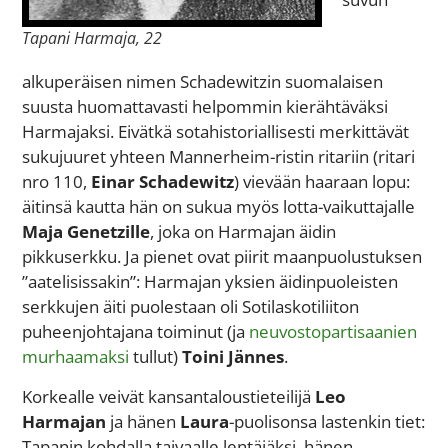
Tapani Harmaja, 22
alkuperäisen nimen Schadewitzin suomalaisen
suusta huomattavasti helpommin kierähtäväksi
Harmajaksi. Eivätkä sotahistoriallisesti merkittävät
sukujuuret yhteen Mannerheim-ristin ritariin (ritari
nro 110,
Einar Schadewitz
) vievään haaraan lopu:
äitinsä kautta hän on sukua myös lotta-vaikuttajalle
Maja Genetzille
, joka on Harmajan äidin
pikkuserkku. Ja pienet ovat piirit maanpuolustuksen
”aatelisissakin”: Harmajan yksien äidinpuoleisten
serkkujen äiti puolestaan oli Sotilaskotiliiton
puheenjohtajana toiminut (ja
neuvostopartisaanien
murhaamaksi
tullut)
Toini Jännes
.
Korkealle veivät kansantaloustieteilijä
Leo
Harmajan
ja hänen
Laura
-puolisonsa lastenkin tiet:
Tapanin kohdalla taivaalle lentäjäksi, hänen