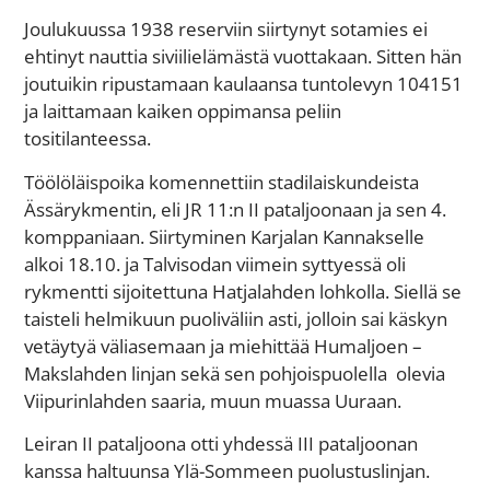
Joulukuussa 1938 reserviin siirtynyt sotamies ei
ehtinyt nauttia siviilielämästä vuottakaan. Sitten hän
joutuikin ripustamaan kaulaansa tuntolevyn 104151
ja laittamaan kaiken oppimansa peliin
tositilanteessa.
Töölöläispoika komennettiin stadilaiskundeista
Ässärykmentin, eli JR 11:n II pataljoonaan ja sen 4.
komppaniaan. Siirtyminen Karjalan Kannakselle
alkoi 18.10. ja Talvisodan viimein syttyessä oli
rykmentti sijoitettuna Hatjalahden lohkolla. Siellä se
taisteli helmikuun puoliväliin asti, jolloin sai käskyn
vetäytyä väliasemaan ja miehittää Humaljoen –
Makslahden linjan sekä sen pohjoispuolella olevia
Viipurinlahden saaria, muun muassa Uuraan.
Leiran II pataljoona otti yhdessä III pataljoonan
kanssa haltuunsa Ylä-Sommeen puolustuslinjan.