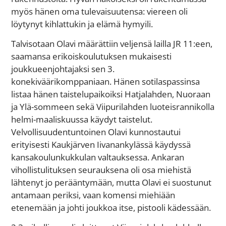
myös hänen oma tulevaisuutensa: viereen oli
löytynyt kihlattukin ja elämä hymyili.
Talvisotaan Olavi määrättiin veljensä lailla JR 11:een,
saamansa erikoiskoulutuksen mukaisesti
joukkueenjohtajaksi sen 3.
konekiväärikomppaniaan. Hänen sotilaspassinsa
listaa hänen taistelupaikoiksi Hatjalahden, Nuoraan
ja Ylä-sommeen sekä Viipurilahden luoteisrannikolla
helmi-maaliskuussa käydyt taistelut.
Velvollisuudentuntoinen Olavi kunnostautui
erityisesti Kaukjärven Iivanankylässä käydyssä
kansakoulunkukkulan valtauksessa. Ankaran
vihollistulituksen seurauksena oli osa miehistä
lähtenyt jo perääntymään, mutta Olavi ei suostunut
antamaan periksi, vaan komensi miehiään
etenemään ja johti joukkoa itse, pistooli kädessään.