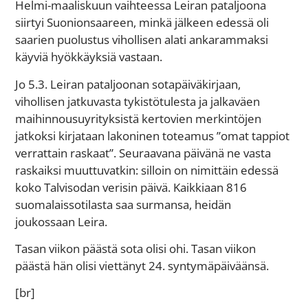
Helmi-maaliskuun vaihteessa Leiran pataljoona
siirtyi Suonionsaareen, minkä jälkeen edessä oli
saarien puolustus vihollisen alati ankarammaksi
käyviä hyökkäyksiä vastaan.
Jo 5.3. Leiran pataljoonan sotapäiväkirjaan,
vihollisen jatkuvasta tykistötulesta ja jalkaväen
maihinnousuyrityksistä kertovien merkintöjen
jatkoksi kirjataan lakoninen toteamus ”omat tappiot
verrattain raskaat”. Seuraavana päivänä ne vasta
raskaiksi muuttuvatkin: silloin on nimittäin edessä
koko Talvisodan verisin päivä. Kaikkiaan 816
suomalaissotilasta saa surmansa, heidän
joukossaan Leira.
Tasan viikon päästä sota olisi ohi. Tasan viikon
päästä hän olisi viettänyt 24. syntymäpäiväänsä.
[br]