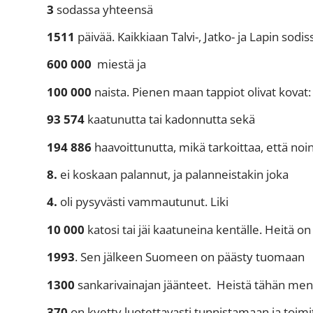
3
sodassa yhteensä
1511
päivää. Kaikkiaan Talvi-, Jatko- ja Lapin sodiss
600 000
miestä ja
100 000
naista. Pienen maan tappiot olivat kovat:
93 574
kaatunutta tai kadonnutta sekä
194 886
haavoittunutta, mikä tarkoittaa, että noi
8.
ei koskaan palannut, ja palanneistakin joka
4.
oli pysyvästi vammautunut. Liki
10 000
katosi tai jäi kaatuneina kentälle. Heitä 
1993
. Sen jälkeen Suomeen on päästy tuomaan
1300
sankarivainajan jäänteet. Heistä tähän me
370
on kyetty luotettavasti tunnistamaan ja toim