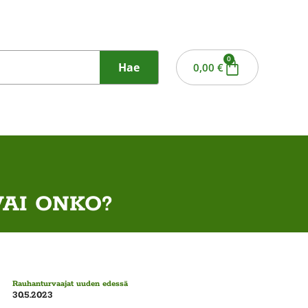
0
Hae
0,00
€
AI ONKO?
Rauhanturvaajat uuden edessä
30.5.2023