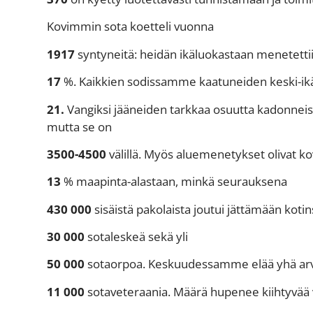
Kovimmin sota koetteli vuonna
1917
syntyneitä: heidän ikäluokastaan menetettiin
17
%. Kaikkien sodissamme kaatuneiden keski-ikä
21.
Vangiksi jääneiden tarkkaa osuutta kadonneis
mutta se on
3500-4500
välillä. Myös aluemenetykset olivat 
13
% maapinta-alastaan, minkä seurauksena
430 000
sisäistä pakolaista joutui jättämään kotin
30 000
sotaleskeä sekä yli
50 000
sotaorpoa. Keskuudessamme elää yhä arv
11 000
sotaveteraania. Määrä hupenee kiihtyvää v