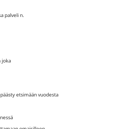
a palveli n.
n joka
on päästy etsimään vuodesta
nnessä
ittamaan omaisilleen.