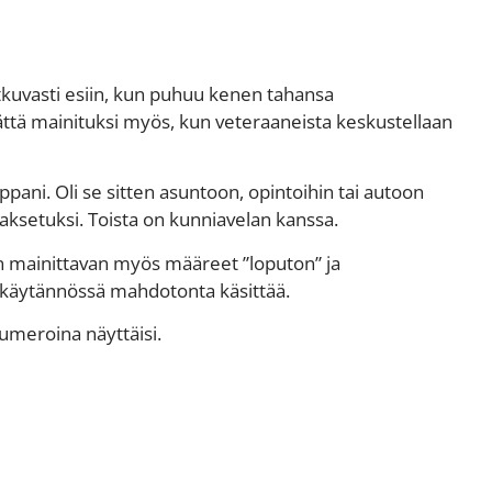
atkuvasti esiin, kun puhuu kenen tahansa
ättä mainituksi myös, kun veteraaneista keskustellaan
ani. Oli se sitten asuntoon, opintoihin tai autoon
maksetuksi. Toista on kunniavelan kanssa.
 mainittavan myös määreet ”loputon” ja
n käytännössä mahdotonta käsittää.
numeroina näyttäisi.