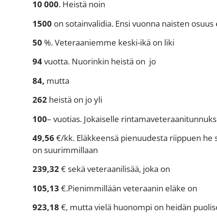
10 000
. Heistä noin
1500
on sotainvalidia. Ensi vuonna naisten osuus e
50
%. Veteraaniemme keski-ikä on liki
94
vuotta. Nuorinkin heistä on jo
84,
mutta
262
heistä on jo yli
100
– vuotias. Jokaiselle rintamaveteraanitunnuk
49,56
€/kk. Eläkkeensä pienuudesta riippuen he s
on suurimmillaan
239,32
€ sekä veteraanilisää, joka on
105,13
€.Pienimmillään veteraanin eläke on
923,18
€, mutta vielä huonompi on heidän puolis