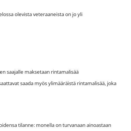
lossa olevista veteraaneista on jo yli
sen saajalle maksetaan rintamalisää
aattavat saada myös ylimääräistä rintamalisää, joka
oidensa tilanne: monella on turvanaan ainoastaan