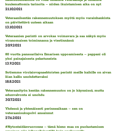
kuulemattomia tarinoita – niiden ikuistamisen aika on nyt
21.10.2021
Veteraanikentän rakennemuutoksen myötä myös varainhankinta
on päivitettävä uuteen aikaan
13.10.2021
Veteraanien perintö on arvokas voimavara ja saa näkyä myös
viranomaisen toiminnassa ja viestinnässä
20.9.2021
80 vuotta panssarilaiva Ilmarisen uppoamisesta – pappani oli
yksi painajaisesta pelastuneista
13.9.2021
Sotiemme virolaisvapaaehtoisten perintö meille kaikille on aivan
liian kallis unohdettavaksi
18.8.2021
Veteraanityön kentän rakennemuutos on jo käynnissä, mutta
edunvalvonta ei unohdu
30.7.2021
Yhdessä ja yhtenäisesti perinneaikaan – sen on
veteraanisukupolvi ansainnut
27.6.2021
#Nytonteidänvuoronne – tämä hieno maa on puolustamisen