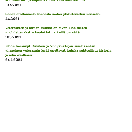
arvoinen niin jalkapallokentillä kuin vaaliuurnilla
13.6.2021
Sodan erottamasta kansasta sodan yhdistämäksi kansaksi
6.6.2021
Veteraanien ja lottien muisto on aivan liian tärkeä
unohdettavaksi – hautakivimerkeillä on väliä
10.5.2021
Eloon herännyt Einstein ja Yhdysvaltojen sisällissodan
viimeinen veteraanin leski opettavat, kuinka suhteellista historia
ja aika ovatkaan
26.4.2021