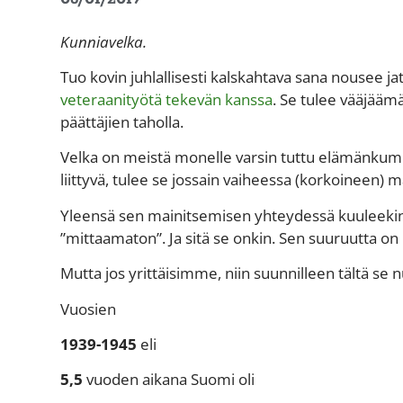
Kunniavelka.
Tuo kovin juhlallisesti kalskahtava sana nousee j
veteraanityötä tekevän kanssa
. Se tulee vääjääm
päättäjien taholla.
Velka on meistä monelle varsin tuttu elämänkumpp
liittyvä, tulee se jossain vaiheessa (korkoineen) 
Yleensä sen mainitsemisen yhteydessä kuuleekin
”mittaamaton”. Ja sitä se onkin. Sen suuruutta o
Mutta jos yrittäisimme, niin suunnilleen tältä se 
Vuosien
1939-1945
eli
5,5
vuoden aikana Suomi oli