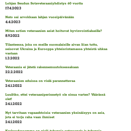
Lohjan Seudun Sotaveteraaniyhdistys 60 vuotta
17.4.2023
Nato sai arvokkaan lahjan vuosipäivänään
4.4.2023
Miten sotien veteraanien asiat hoituvat hyvinvointialueilla?
8.9.2022
Tilanteessa, joka on meille suomalaisille aivan liian tuttu,
seisovat Ukraina ja Eurooppa yhteisrintamassa yhteistä uhkaa
vastaan
1.3.2022
Veteraania ei jätetä rakennemuutoksessakaan
22.2.2022
Veteraanien eduissa on vielä parannettavaa
24.1.2022
Luulitko, ettei veteraaniperinnetyö ole sinua varten? Väärässä
olet!
24.1.2022
Nyt tarvitaan vapaaehtoisia: veteraanien yksinäisyys on asia,
jota ei torju raha vaan ihmiset
24.1.2022
Keskuudessamme on vielä tuhansia veteraaneja ja tuhansia