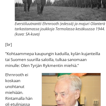
Everstiluutnantti Ehrnrooth (edessä) ja majuri Olanterä
tarkastamassa joukkoja Termolassa kesäkuussa 1944.
(kuva: SA-kuva)
[br]
”Kohtaammepa kaupungin kaduilla, kylän kujanteilla
tai Suomen suurilla saloilla, tulkaa sanomaan
minulle: Olen Tyrjän Rykmentin miehiä.”
Ehrnrooth ei
koskaan
unohtanut
miehiään.
Rintamalla hän
oli etulinjassa