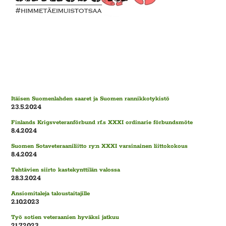
Itäisen Suomenlahden saaret ja Suomen rannikkotykistö
23.5.2024
Finlands Krigsveteranförbund rf.s XXXI ordinarie förbundsmöte
8.4.2024
Suomen Sotaveteraaniliitto ry:n XXXI varsinainen liittokokous
8.4.2024
Tehtävien siirto kastekynttilän valossa
28.3.2024
Ansiomitaleja taloustaitajille
2.10.2023
Työ sotien veteraanien hyväksi jatkuu
21.7.2023