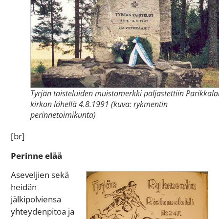
Tyrjän taisteluiden muistomerkki paljastettiin Parikkal
kirkon lähellä 4.8.1991 (kuva: rykmentin
perinnetoimikunta)
[br]
Perinne elää
Aseveljien sekä
heidän
jälkipolviensa
yhteydenpitoa ja