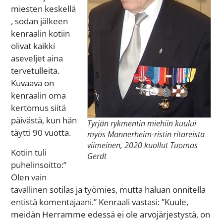
miesten keskellä
, sodan jälkeen
kenraalin kotiin
olivat kaikki
aseveljet aina
tervetulleita.
Kuvaava on
kenraalin oma
kertomus siitä
päivästä, kun hän
Tyrjän rykmentin miehiin kuului
täytti 90 vuotta.
myös Mannerheim-ristin ritareista
viimeinen, 2020 kuollut Tuomas
Kotiin tuli
Gerdt
puhelinsoitto:”
Olen vain
tavallinen sotilas ja työmies, mutta haluan onnitella
entistä komentajaani.” Kenraali vastasi: ”Kuule,
meidän Herramme edessä ei ole arvojärjestystä, on