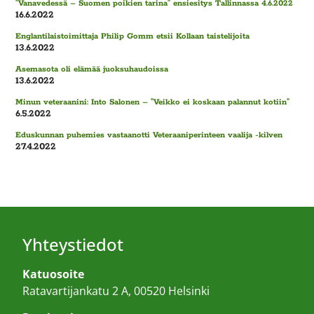
”Vanavedessä – Suomen poikien tarina” ensiesitys Tallinnassa 4.6.2022
16.6.2022
Englantilaistoimittaja Philip Gomm etsii Kollaan taistelijoita
13.6.2022
Asemasota oli elämää juoksuhaudoissa
13.6.2022
Minun veteraanini: Into Salonen – ”Veikko ei koskaan palannut kotiin”
6.5.2022
Eduskunnan puhemies vastaanotti Veteraaniperinteen vaalija -kilven
27.4.2022
Yhteystiedot
Katuosoite
Ratavartijankatu 2 A, 00520 Helsinki