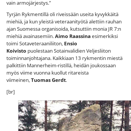
vain armojärjestys.”
Tyrjän Rykmentillä oli riveissään useita kyvykkäitä
miehiä, ja kun yleistä veteraanityötä alettiin rauhan
ajan Suomessa organisoida, kutsuttiin monia JR 7:n
miehiä avainasemiin.
Aimo Raassina
esimerkiksi
toimi Sotaveteraaniliiton,
Ensio
Koivisto
puolestaan Sotainvalidien Veljesliiton
toiminnanjohtajana. Kaikkiaan 13 rykmentin miestä
palkittiin Mannerheim-ristillä, heidän joukossaan
myös viime vuonna kuollut ritareista
viimeinen,
Tuomas Gerdt
.
[br]