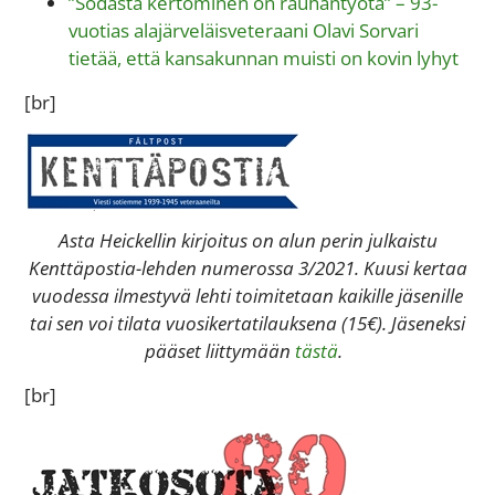
”Sodasta kertominen on rauhantyötä” – 93-
vuotias alajärveläisveteraani Olavi Sorvari
tietää, että kansakunnan muisti on kovin lyhyt
[br]
Asta Heickellin kirjoitus on alun perin julkaistu
Kenttäpostia-lehden numerossa 3/2021. Kuusi kertaa
vuodessa ilmestyvä lehti toimitetaan kaikille jäsenille
tai sen voi tilata vuosikertatilauksena (15€). Jäseneksi
pääset liittymään
tästä
.
[br]