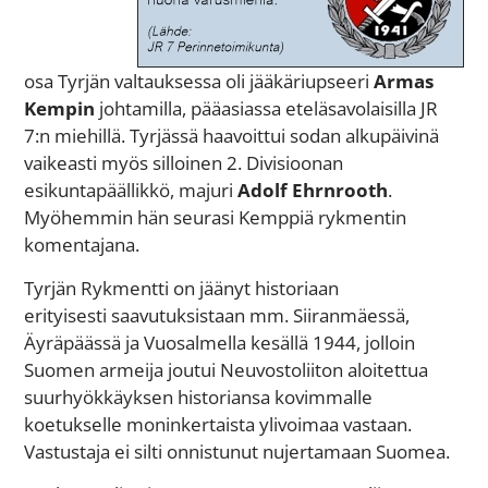
osa Tyrjän valtauksessa oli jääkäriupseeri
Armas
Kempin
johtamilla, pääasiassa eteläsavolaisilla JR
7:n miehillä. Tyrjässä haavoittui sodan alkupäivinä
vaikeasti myös silloinen 2. Divisioonan
esikuntapäällikkö, majuri
Adolf Ehrnrooth
.
Myöhemmin hän seurasi Kemppiä rykmentin
komentajana.
Tyrjän Rykmentti on jäänyt historiaan
erityisesti saavutuksistaan mm. Siiranmäessä,
Äyräpäässä ja Vuosalmella kesällä 1944, jolloin
Suomen armeija joutui Neuvostoliiton aloitettua
suurhyökkäyksen historiansa kovimmalle
koetukselle moninkertaista ylivoimaa vastaan.
Vastustaja ei silti onnistunut nujertamaan Suomea.