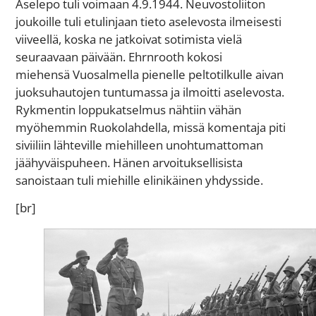
Aselepo tuli voimaan 4.9.1944. Neuvostoliiton
joukoille tuli etulinjaan tieto aselevosta ilmeisesti
viiveellä, koska ne jatkoivat sotimista vielä
seuraavaan päivään. Ehrnrooth kokosi
miehensä Vuosalmella pienelle peltotilkulle aivan
juoksuhautojen tuntumassa ja ilmoitti aselevosta.
Rykmentin loppukatselmus nähtiin vähän
myöhemmin Ruokolahdella, missä komentaja piti
siviiliin lähteville miehilleen unohtumattoman
jäähyväispuheen. Hänen arvoituksellisista
sanoistaan tuli miehille elinikäinen yhdysside.
[br]