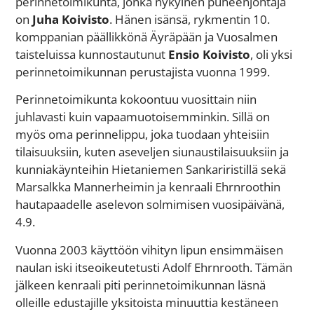
perinnetoimikunta, jonka nykyinen puheenjohtaja
on
Juha Koivisto
. Hänen isänsä, rykmentin 10.
komppanian päällikkönä Äyräpään ja Vuosalmen
taisteluissa kunnostautunut
Ensio Koivist
o
, oli yksi
perinnetoimikunnan perustajista vuonna 1999.
Perinnetoimikunta kokoontuu vuosittain niin
juhlavasti kuin vapaamuotoisemminkin. Sillä on
myös oma perinnelippu, joka tuodaan yhteisiin
tilaisuuksiin, kuten aseveljen siunaustilaisuuksiin ja
kunniakäynteihin Hietaniemen Sankariristillä sekä
Marsalkka Mannerheimin ja kenraali Ehrnroothin
hautapaadelle aselevon solmimisen vuosipäivänä,
4.9.
Vuonna 2003 käyttöön vihityn lipun ensimmäisen
naulan iski itseoikeutetusti Adolf Ehrnrooth. Tämän
jälkeen kenraali piti perinnetoimikunnan läsnä
olleille edustajille yksitoista minuuttia kestäneen