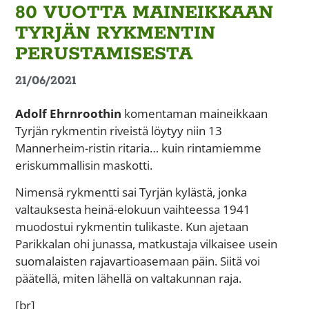
80 VUOTTA MAINEIKKAAN
TYRJÄN RYKMENTIN
PERUSTAMISESTA
21/06/2021
Adolf Ehrnroothin
komentaman maineikkaan
Tyrjän rykmentin riveistä löytyy niin 13
Mannerheim-ristin ritaria… kuin rintamiemme
eriskummallisin maskotti.
Nimensä rykmentti sai Tyrjän kylästä, jonka
valtauksesta heinä-elokuun vaihteessa 1941
muodostui rykmentin tulikaste. Kun ajetaan
Parikkalan ohi junassa, matkustaja vilkaisee usein
suomalaisten rajavartioasemaan päin. Siitä voi
päätellä, miten lähellä on valtakunnan raja.
[br]