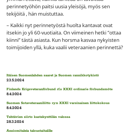
perinnetyöhön paitsi uusia yleisöjä, myös sen
tekijöitä , hän muistuttaa.
– Kaikki nyt perinnetyöstä huolta kantavat ovat
itsekin jo yli 60-vuotiaita. On viimeinen hetki ”ottaa
kiinni” tästä asiasta. Kun horsma kasvaa nykyisten
toimijoiden yllä, kuka vaalii veteraanien perinnettä?
Itäisen Suomenlahden saaret ja Suomen rannikkotykistö
23.5.2024
Finlands Krigsveteranförbund rf.s XXXI ordinarie förbundsmöte
8.4.2024
Suomen Sotaveteraaniliitto ry:n XXXI varsinainen liittokokous
8.4.2024
Tehtävien siirto kastekynttilän valossa
28.3.2024
Ansiomitaleja taloustaitajille