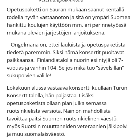
Opetuspaketti on Sauran mukaan saanut kentällä
todella hyvän vastaanoton ja sitä on ympäri Suomea
hankittu koulujen käyttöön mm. eri perinnetyössä
mukana olevien järjestöjen lahjoituksena.
– Ongelmana on, ettei lauluista ja opetuspaketista
tiedetä paremmin. Siksi nämä konsertit puoltavat
paikkaansa. Finlandiatalolla nuorin esiintyjä oli 7-
vuotias ja vanhin 104. Se jos mikä tuo ”sävelsillan”
sukupolvien välille!
Lokakuun alussa vastaava konsertti kuullaan Turun
Konserttitalolla, hän paljastaa. Lisäksi
opetuspaketista ollaan pian julkaisemassa
ruotsinkielistä versiota. Näin on mahdollista
tavoittaa paitsi Suomen ruotsinkielinen väestö,
myös Ruotsiin muuttaneiden veteraanien jälkipolvi
ja muu suomalaisväestö.