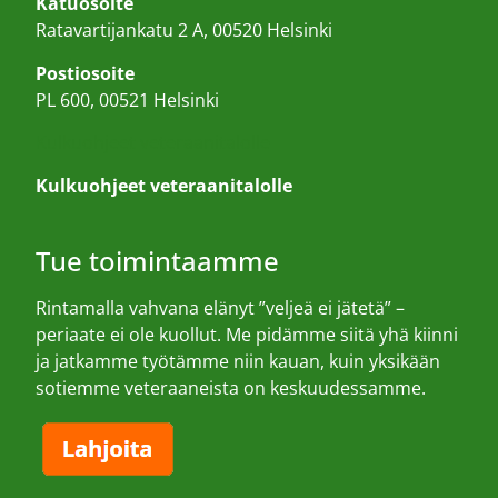
Katuosoite
Ratavartijankatu 2 A, 00520 Helsinki
Postiosoite
PL 600, 00521 Helsinki
Kulkuohjeet veteraanitalolle
Kulkuohjeet veteraanitalolle
Tue toimintaamme
Rintamalla vahvana elänyt ”veljeä ei jätetä” –
periaate ei ole kuollut. Me pidämme siitä yhä kiinni
ja jatkamme työtämme niin kauan, kuin yksikään
sotiemme veteraaneista on keskuudessamme.