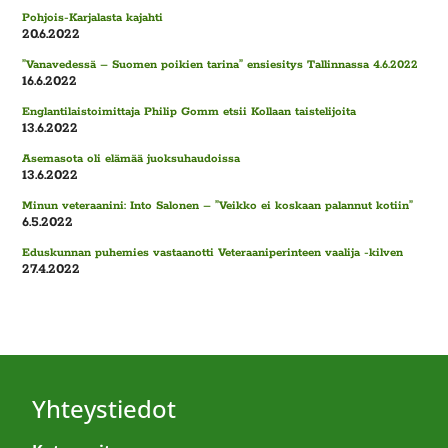
Pohjois-Karjalasta kajahti
20.6.2022
”Vanavedessä – Suomen poikien tarina” ensiesitys Tallinnassa 4.6.2022
16.6.2022
Englantilaistoimittaja Philip Gomm etsii Kollaan taistelijoita
13.6.2022
Asemasota oli elämää juoksuhaudoissa
13.6.2022
Minun veteraanini: Into Salonen – ”Veikko ei koskaan palannut kotiin”
6.5.2022
Eduskunnan puhemies vastaanotti Veteraaniperinteen vaalija -kilven
27.4.2022
Yhteystiedot