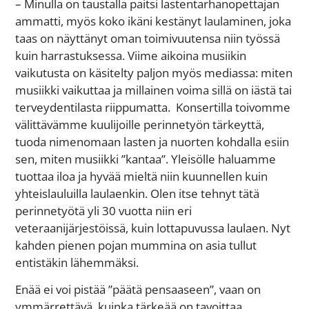
– Minulla on taustalla paitsi lastentarhanopettajan
ammatti, myös koko ikäni kestänyt laulaminen, joka
taas on näyttänyt oman toimivuutensa niin työssä
kuin harrastuksessa. Viime aikoina musiikin
vaikutusta on käsitelty paljon myös mediassa: miten
musiikki vaikuttaa ja millainen voima sillä on iästä tai
terveydentilasta riippumatta. Konsertilla toivomme
välittävämme kuulijoille perinnetyön tärkeyttä,
tuoda nimenomaan lasten ja nuorten kohdalla esiin
sen, miten musiikki ”kantaa”. Yleisölle haluamme
tuottaa iloa ja hyvää mieltä niin kuunnellen kuin
yhteislauluilla laulaenkin. Olen itse tehnyt tätä
perinnetyötä yli 30 vuotta niin eri
veteraanijärjestöissä, kuin lottapuvussa laulaen. Nyt
kahden pienen pojan mummina on asia tullut
entistäkin lähemmäksi.
Enää ei voi pistää ”päätä pensaaseen”, vaan on
ymmärrettävä, kuinka tärkeää on tavoittaa