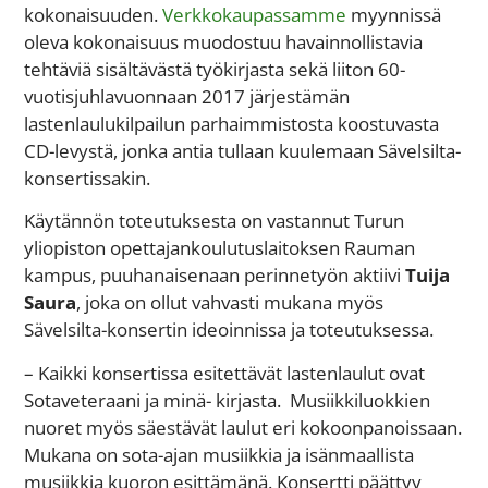
kokonaisuuden.
Verkkokaupassamme
myynnissä
oleva kokonaisuus muodostuu havainnollistavia
tehtäviä sisältävästä työkirjasta sekä liiton 60-
vuotisjuhlavuonnaan 2017 järjestämän
lastenlaulukilpailun parhaimmistosta koostuvasta
CD-levystä, jonka antia tullaan kuulemaan Sävelsilta-
konsertissakin.
Käytännön toteutuksesta on vastannut Turun
yliopiston opettajankoulutuslaitoksen Rauman
kampus, puuhanaisenaan perinnetyön aktiivi
Tuija
Saura
, joka on ollut vahvasti mukana myös
Sävelsilta-konsertin ideoinnissa ja toteutuksessa.
– Kaikki konsertissa esitettävät lastenlaulut ovat
Sotaveteraani ja minä- kirjasta. Musiikkiluokkien
nuoret myös säestävät laulut eri kokoonpanoissaan.
Mukana on sota-ajan musiikkia ja isänmaallista
musiikkia kuoron esittämänä. Konsertti päättyy