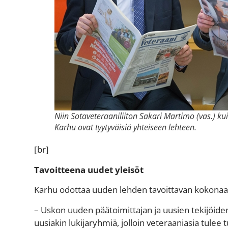
Niin Sotaveteraaniliiton Sakari Martimo (vas.) ku
Karhu ovat tyytyväisiä yhteiseen lehteen.
[br]
Tavoitteena uudet yleisöt
Karhu odottaa uuden lehden tavoittavan kokonaan
– Uskon uuden päätoimittajan ja uusien tekijöiden
uusiakin lukijaryhmiä, jolloin veteraaniasia tulee