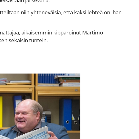
pelkästään järkevänä.
teiltaan niin yhteneväisiä, että kaksi lehteä on ihan
nattajaa, aikaisemmin kipparoinut Martimo
en sekaisin tuntein.
.