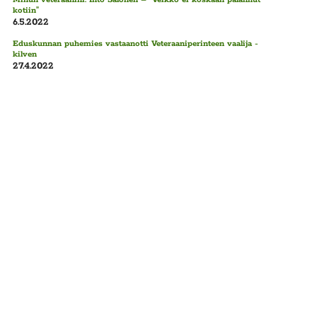
kotiin”
6.5.2022
Eduskunnan puhemies vastaanotti Veteraaniperinteen vaalija -
kilven
27.4.2022