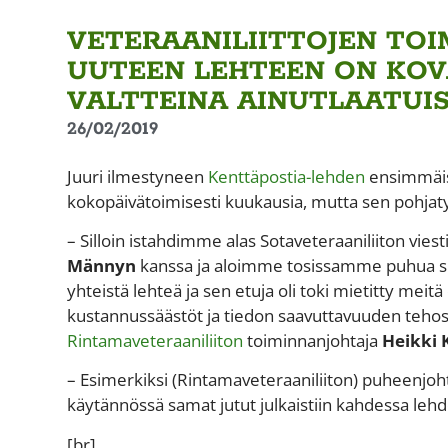
VETERAANILIITTOJEN TOI
UUTEEN LEHTEEN ON KOV
VALTTEINA AINUTLAATUI
26/02/2019
Juuri ilmestyneen
Kenttäpostia-lehden
ensimmäist
kokopäivätoimisesti kuukausia, mutta sen pohjatyö 
– Silloin istahdimme alas Sotaveteraaniliiton vi
Männyn
kanssa ja aloimme tosissamme puhua si
yhteistä lehteä ja sen etuja oli toki mietitty me
kustannussäästöt ja tiedon saavuttavuuden tehosta
Rintamaveteraaniliiton
toiminnanjohtaja
Heikki 
– Esimerkiksi (Rintamaveteraaniliiton) puheenjoh
käytännössä samat jutut julkaistiin kahdessa lehd
[br]