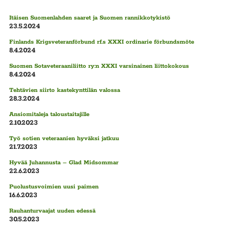
Itäisen Suomenlahden saaret ja Suomen rannikkotykistö
23.5.2024
Finlands Krigsveteranförbund rf.s XXXI ordinarie förbundsmöte
8.4.2024
Suomen Sotaveteraaniliitto ry:n XXXI varsinainen liittokokous
8.4.2024
Tehtävien siirto kastekynttilän valossa
28.3.2024
Ansiomitaleja taloustaitajille
2.10.2023
Työ sotien veteraanien hyväksi jatkuu
21.7.2023
Hyvää Juhannusta – Glad Midsommar
22.6.2023
Puolustusvoimien uusi paimen
16.6.2023
Rauhanturvaajat uuden edessä
30.5.2023