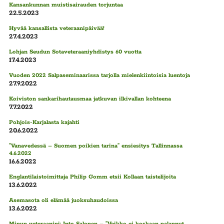
Kansankunnan muistisairauden torjuntaa
22.5.2023
Hyvää kansallista veteraanipäivää!
27.4.2023
Lohjan Seudun Sotaveteraaniyhdistys 60 vuotta
17.4.2023
Vuoden 2022 Salpaseminaarissa tarjolla mielenkiintoisia luentoja
27.9.2022
Koiviston sankarihautausmaa jatkuvan ilkivallan kohteena
7.7.2022
Pohjois-Karjalasta kajahti
20.6.2022
”Vanavedessä – Suomen poikien tarina” ensiesitys Tallinnassa
4.6.2022
16.6.2022
Englantilaistoimittaja Philip Gomm etsii Kollaan taistelijoita
13.6.2022
Asemasota oli elämää juoksuhaudoissa
13.6.2022
Minun veteraanini: Into Salonen – ”Veikko ei koskaan palannut