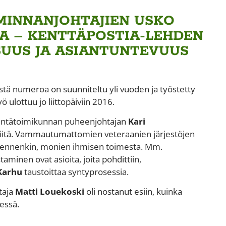
MINNANJOHTAJIEN USKO
A – KENTTÄPOSTIA-LEHDEN
SUUS JA ASIANTUNTEVUUS
ä numeroa on suunniteltu yli vuoden ja työstetty
ulottuu jo liittopäiviin 2016.
estintätoimikunnan puheenjohtajan
Kari
itä. Vammautumattomien veteraanien järjestöjen
itä ennenkin, monien ihmisen toimesta. Mm.
minen ovat asioita, joita pohdittiin,
Karhu
taustoittaa syntyprosessia.
taja
Matti Louekoski
oli nostanut esiin, kuinka
essä.