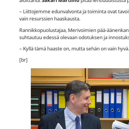
aloittanut
Sakari Martimo
pitää lehtiuudistusta 
– Liittojemme edunvalvonta ja toiminta ovat tavoit
vain resurssien haaskausta.
Rannikkopuolustajaa, Merivoimien pää-äänenkan
suhtautuu edessä olevaan odotuksen ja innostuks
– Kyllä tämä haaste on, mutta sehän on vain hyvä
[br]