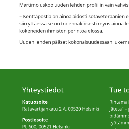
Martimo uskoo uuden lehden profiilin vain vahvis
– Kenttäpostia on ainoa aidosti sotaveteraanien e
siirryttäessä se on todennäköisesti myös ainoa l
kokeneiden ihmisten perintöä elossa.
Uuden lehden pääset kokonaisuudessaan luke
Yhteystiedot
Tue 
Katuosoite
Rintamall
Ratavartijankatu 2 A, 00520 Helsinki
jätetä” –
pidämme 
Postiosoite
työtämme
PL 600, 00521 Helsinki