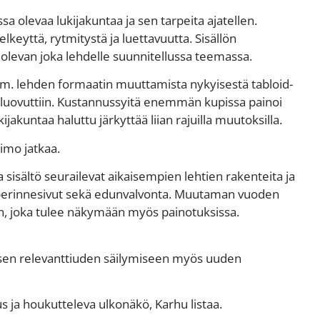
a olevaa lukijakuntaa ja sen tarpeita ajatellen.
lkeyttä, rytmitystä ja luettavuutta. Sisällön
evan joka lehdelle suunnitellussa teemassa.
 mm. lehden formaatin muuttamista nykyisestä tabloid-
 luovuttiin. Kustannussyitä enemmän kupissa painoi
kijakuntaa haluttu järkyttää liian rajuilla muutoksilla.
timo jatkaa.
 sisältö seurailevat aikaisempien lehtien rakenteita ja
a- ja perinnesivut sekä edunvalvonta. Muutaman vuoden
an, joka tulee näkymään myös painotuksissa.
sen relevanttiuden säilymiseen myös uuden
s ja houkutteleva ulkonäkö, Karhu listaa.