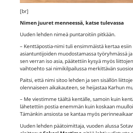
[br]
Nimen juuret menneessä, katse tulevassa
Uuden lehden nimeä puntaroitiin pitkään.
– Kenttäpostia-nimi tuli ensimmäistä kertaa esiin
asiantuntijoiden muodostamassa työryhmässä ja s
sen verran iso asia, päätettiin kysyä myös liittoje
vaihtoehto sai nimikilpailussa merkittävän suosio
Paitsi, että nimi sitoo lehden ja sen sisällön lii
olennaiseen aikakauteen, se heijastaa Karhun mu
– Me viestimme täältä kentälle, samoin kuin kentän
lähetettiin postia enemmän kuin koskaan muulloin 
Tämänkin ansiosta se kantaa myös perinneaikaan
Uuden lehden päätoimittaja, vuoden alussa Sotav