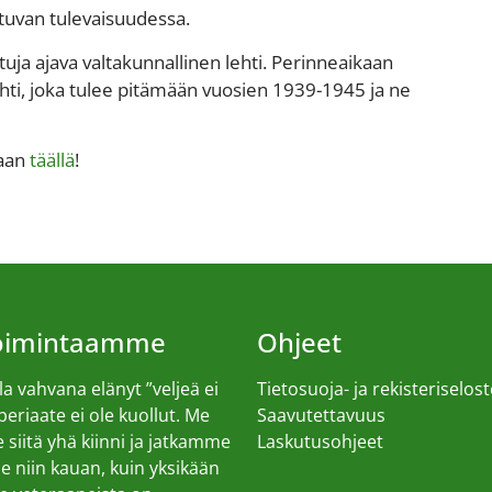
tuvan tulevaisuudessa.
tuja ajava valtakunnallinen lehti. Perinneaikaan
ehti, joka tulee pitämään vuosien 1939-1945 ja ne
maan
täällä
!
toimintaamme
Ohjeet
a vahvana elänyt ”veljeä ei
Tietosuoja- ja rekisteriselost
 periaate ei ole kuollut. Me
Saavutettavuus
siitä yhä kiinni ja jatkamme
Laskutusohjeet
 niin kauan, kuin yksikään