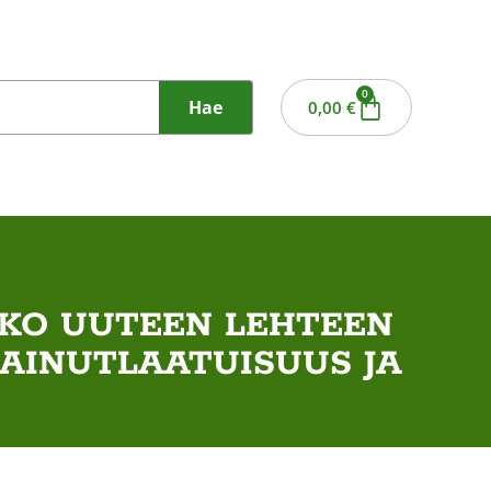
0
Hae
0,00
€
SKO UUTEEN LEHTEEN
 AINUTLAATUISUUS JA