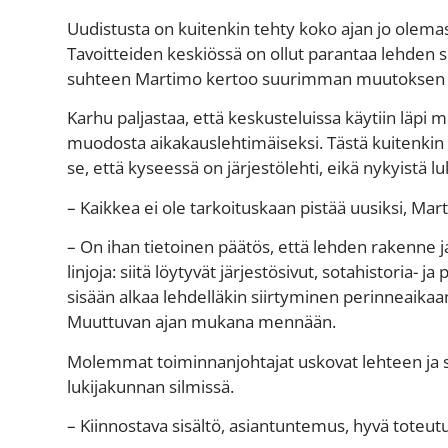
Uudistusta on kuitenkin tehty koko ajan jo olemass
Tavoitteiden keskiössä on ollut parantaa lehden se
suhteen Martimo kertoo suurimman muutoksen ol
Karhu paljastaa, että keskusteluissa käytiin läpi
muodosta aikakauslehtimäiseksi. Tästä kuitenkin
se, että kyseessä on järjestölehti, eikä nykyistä lu
– Kaikkea ei ole tarkoituskaan pistää uusiksi, Mar
– On ihan tietoinen päätös, että lehden rakenne ja
linjoja: siitä löytyvät järjestösivut, sotahistori
sisään alkaa lehdelläkin siirtyminen perinneaika
Muuttuvan ajan mukana mennään.
Molemmat toiminnanjohtajat uskovat lehteen ja 
lukijakunnan silmissä.
– Kiinnostava sisältö, asiantuntemus, hyvä toteutu