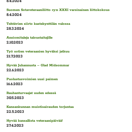
8.4.2024
Suomen Sotaveteraaniliitto ry:n XXXI varsinainen liittokokous
8.4.2024
Tehtävien siirto kastekynttilän valossa
28.3.2024
Ansiomitaleja taloustaitajille
2.10.2023
Työ sotien veteraanien hyväksi jatkuu
21.7.2023
Hyvää Juhannusta – Glad Midsommar
22.6.2023
Puolustusvoimien uusi paimen
16.6.2023
Rauhanturvaajat uuden edessä
30.5.2023
Kansankunnan muistisairauden torjuntaa
22.5.2023
Hyvää kansallista veteraanipäivää!
27.4.2023