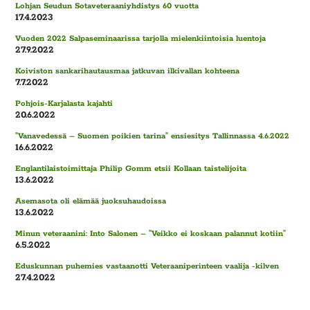
Lohjan Seudun Sotaveteraaniyhdistys 60 vuotta
17.4.2023
Vuoden 2022 Salpaseminaarissa tarjolla mielenkiintoisia luentoja
27.9.2022
Koiviston sankarihautausmaa jatkuvan ilkivallan kohteena
7.7.2022
Pohjois-Karjalasta kajahti
20.6.2022
”Vanavedessä – Suomen poikien tarina” ensiesitys Tallinnassa 4.6.2022
16.6.2022
Englantilaistoimittaja Philip Gomm etsii Kollaan taistelijoita
13.6.2022
Asemasota oli elämää juoksuhaudoissa
13.6.2022
Minun veteraanini: Into Salonen – ”Veikko ei koskaan palannut kotiin”
6.5.2022
Eduskunnan puhemies vastaanotti Veteraaniperinteen vaalija -kilven
27.4.2022