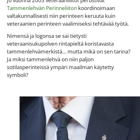
Jo vuonna 2003 veteraaniliitot perustivat
Tammenlehvän Perinneliiton
koordinoimaan
valtakunnallisesti niin perinteen keruuta kuin
veteraanien perinteen vaalimiseksi tehtävää työtä.
Nimensä ja logonsa se sai tietysti
veteraanisukupolven rintapieltä koristavasta
tammenlehvämerkistä… mutta mikä on sen tarina?
Ja miksi tammenlehvä on niin paljon
sotilasperinteissä ympäri maailman käytetty
symboli?