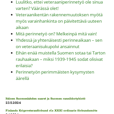
Luulitko, ettei veteraaniperinnetyö ole sinua
varten? Väärässä olet!
Veteraanikentän rakennemuutoksen myötä
myös varainhankinta on päivitettävä uuteen
aikaan
Mitä perinnetyö on? Melkeinpä mitä vain!
Yhdessä ja yhtenäisesti perinneaikaan – sen
on veteraanisukupolvi ansainnut
Eihän enää muistella Suomen sotaa tai Tarton
rauhaakaan – miksi 1939-1945 sodat olisivat
erilaisia?
Perinnetyön perimmäisten kysymysten
äärellä
Itäisen Suomenlahden saaret ja Suomen rannikkotykistö
23.5.2024
Finlands Krigsveteranförbund rf.s XXXI ordinarie förbundsmöte