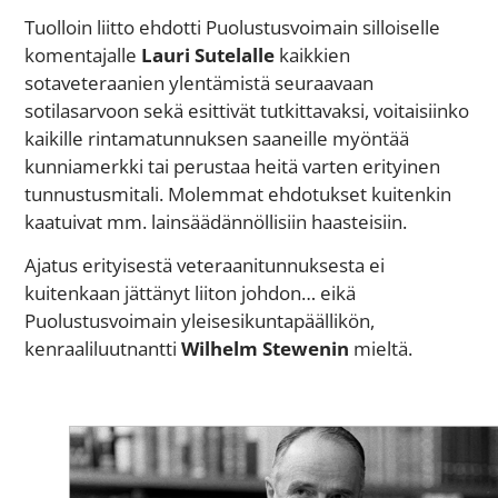
Tuolloin liitto ehdotti Puolustusvoimain silloiselle
komentajalle
Lauri Sutelalle
kaikkien
sotaveteraanien ylentämistä seuraavaan
sotilasarvoon sekä esittivät tutkittavaksi, voitaisiinko
kaikille rintamatunnuksen saaneille myöntää
kunniamerkki tai perustaa heitä varten erityinen
tunnustusmitali. Molemmat ehdotukset kuitenkin
kaatuivat mm. lainsäädännöllisiin haasteisiin.
Ajatus erityisestä veteraanitunnuksesta ei
kuitenkaan jättänyt liiton johdon… eikä
Puolustusvoimain yleisesikuntapäällikön,
kenraaliluutnantti
Wilhelm Stewenin
mieltä.