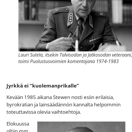
Lauri Sutela, itsekin Talvisodan ja Jatkosodan veteraani
toimi Puolustusvoimien komentajana 1974-1983
Jyrkkä ei ”kuolemanprikalle”
Kevään 1985 aikana Stewen nosti esiin erilaisia,
byrokratian ja lainsäädännön kannalta helpommin
toteuttavissa olevia vaihtoehtoja.
Elokuussa
oltiin mm.