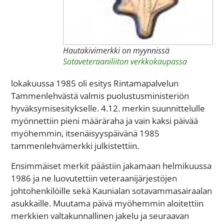
Hautakivimerkki on myynnissä
Sotaveteraaniliiton verkkokaupassa
lokakuussa 1985 oli esitys Rintamapalvelun
Tammenlehvästä valmis puolustusministeriön
hyväksymisesitykselle. 4.12. merkin suunnittelulle
myönnettiin pieni määräraha ja vain kaksi päivää
myöhemmin, itsenäisyyspäivänä 1985
tammenlehvämerkki julkistettiin.
Ensimmäiset merkit päästiin jakamaan helmikuussa
1986 ja ne luovutettiin veteraanijärjestöjen
johtohenkilöille sekä Kaunialan sotavammasairaalan
asukkaille. Muutama päivä myöhemmin aloitettiin
merkkien valtakunnallinen jakelu ja seuraavan