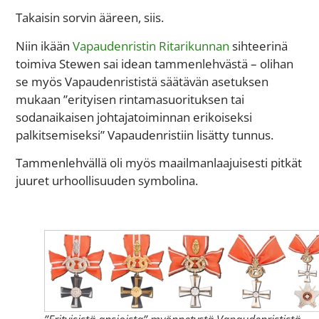
Takaisin sorvin ääreen, siis.
Niin ikään
Vapaudenristin Ritarikunnan
sihteerinä
toimiva Stewen sai idean tammenlehvästä – olihan
se myös Vapaudenrististä säätävän asetuksen
mukaan ”erityisen rintamasuorituksen tai
sodanaikaisen johtajatoiminnan erikoiseksi
palkitsemiseksi” Vapaudenristiin lisätty tunnus.
Tammenlehvällä oli myös maailmanlaajuisesti pitkät
juuret urhoollisuuden symbolina.