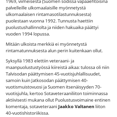
1969, viimeisestä (Suomen sodissa vapaaehtoisina
palvelleille ulkomaalaisille myönnetystä
ulkomaalaisen rintamasotilastunnuksesta)
puolestaan vuonna 1992. Tunnusta haettiin
puolustushallinnolta ja niiden hakuaika päättyi
vuoden 1994 lopussa.
Mitään ulkoista merkkiä ei myönnetystä
rintamatunnuksesta alun perin kuitenkaan ollut.
Syksyllä 1983 elettiin veteraani- ja
maanpuolustustyössä kiireistä aikaa: tulossa oli niin
Talvisodan päättymisen 45-vuotisjuhlallisuudet,
samoin kuin Jatkosodan päättymisen 40-
vuotismuistovuosi ja Suomen itsenäisyyden 70-
vuotisjuhla, kertoo Sotaveteraaniliiton toiminnassa
aktiivisesti mukana ollut Puolustusvoimaine entinen
komentaja, sotaveteraani
Jaakko Valtanen
liiton
40-vuotishistoriikissa.