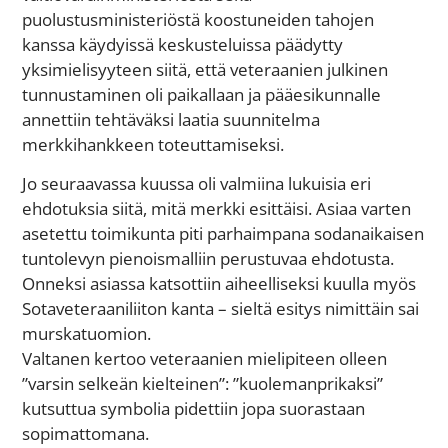
puolustusministeriöstä koostuneiden tahojen
kanssa käydyissä keskusteluissa päädytty
yksimielisyyteen siitä, että veteraanien julkinen
tunnustaminen oli paikallaan ja pääesikunnalle
annettiin tehtäväksi laatia suunnitelma
merkkihankkeen toteuttamiseksi.
Jo seuraavassa kuussa oli valmiina lukuisia eri
ehdotuksia siitä, mitä merkki esittäisi. Asiaa varten
asetettu toimikunta piti parhaimpana sodanaikaisen
tuntolevyn pienoismalliin perustuvaa ehdotusta.
Onneksi asiassa katsottiin aiheelliseksi kuulla myös
Sotaveteraaniliiton kanta – sieltä esitys nimittäin sai
murskatuomion.
Valtanen kertoo veteraanien mielipiteen olleen
”varsin selkeän kielteinen”: ”kuolemanprikaksi”
kutsuttua symbolia pidettiin jopa suorastaan
sopimattomana.