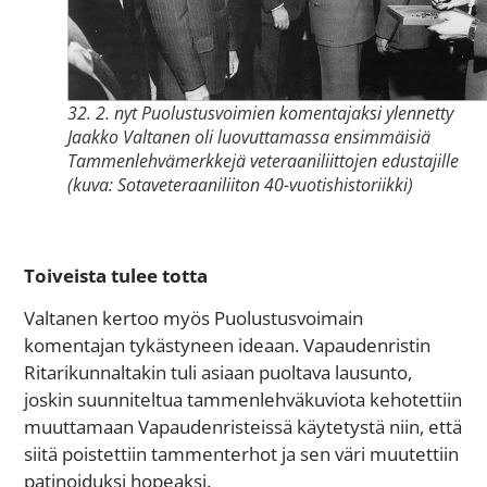
32. 2. nyt Puolustusvoimien komentajaksi ylennetty
Jaakko Valtanen oli luovuttamassa ensimmäisiä
Tammenlehvämerkkejä veteraaniliittojen edustajille
(kuva: Sotaveteraaniliiton 40-vuotishistoriikki)
Toiveista tulee totta
Valtanen kertoo myös Puolustusvoimain
komentajan tykästyneen ideaan. Vapaudenristin
Ritarikunnaltakin tuli asiaan puoltava lausunto,
joskin suunniteltua tammenlehväkuviota kehotettiin
muuttamaan Vapaudenristeissä käytetystä niin, että
siitä poistettiin tammenterhot ja sen väri muutettiin
patinoiduksi hopeaksi.