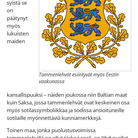
syistä se
on
päätynyt
myös
lukuisten
maiden
Tammenlehvät esiintyvät myös Eestin
vaakunassa
kansallispuuksi – näiden joukossa niin Baltian maat
kuin Saksa, jossa tammenlehvät ovat keskeinen osa
myös sotilassymboliikkaa ja sodissa ansioituneille
sotilaille myönnettäviä kunniamerkkejä.
Toinen maa, jonka puolustusvoimissa
tammenlehvillä on ollut tärkeä rooli, on Yhdysvallat.