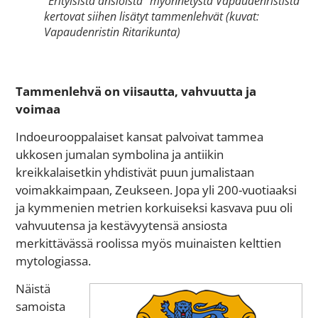
”Erityisistä ansioista” myönnetystä Vapaudenrististä
kertovat siihen lisätyt tammenlehvät (kuvat:
Vapaudenristin Ritarikunta)
Tammenlehvä on viisautta, vahvuutta ja
voimaa
Indoeurooppalaiset kansat palvoivat tammea
ukkosen jumalan symbolina ja antiikin
kreikkalaisetkin yhdistivät puun jumalistaan
voimakkaimpaan, Zeukseen. Jopa yli 200-vuotiaaksi
ja kymmenien metrien korkuiseksi kasvava puu oli
vahvuutensa ja kestävyytensä ansiosta
merkittävässä roolissa myös muinaisten kelttien
mytologiassa.
Näistä
samoista